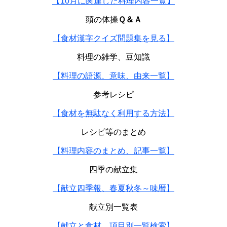
【10月に関連した料理内容一覧】
頭の体操
Ｑ＆Ａ
【食材漢字クイズ問題集を見る】
料理の雑学、豆知識
【料理の語源、意味、由来一覧】
参考レシピ
【食材を無駄なく利用する方法】
レシピ等のまとめ
【料理内容のまとめ、記事一覧】
四季の献立集
【献立四季報、春夏秋冬～味暦】
献立別一覧表
【献立と食材、項目別一覧検索】