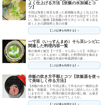
よく仕上げる方法【炊飯の水加減とコ
ツ】
今回は海老と枝豆を使った萩御飯を色よく仕上げる
方法をご紹介したいと思いますのでお役立てくださ
い。秋のご飯物【萩御飯の作り方とコツ】米３合を
炊くときの調味料と具の分量
【この記事を利用する】＞
一寸豆（いっすんまめ）そら豆レシピに
関連した料理内容一覧
春の食材と献立【一寸豆・そら豆レシピ】 今回は一
寸豆（いっすんまめ）に関連した料理内容を集めま
したので、春の献立作成や和食調理の参...
【この記事を利用する】＞
赤飯の炊き方手順とコツ【炊飯器を使っ
て美味しく作る方法】
【赤飯の炊き方】今回は蒸して作るのが一般的な赤
飯を「炊飯器」で仕上げる方法をご紹介したいと思
いますので、祝い料理の献立作成や蒸し物、お凌ぎ
等の参考にされてはいかがでしょうか。
【この記事を利用する】＞