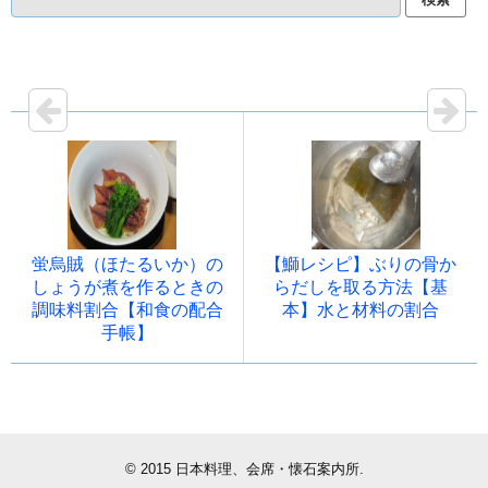
蛍烏賊（ほたるいか）の
【鰤レシピ】ぶりの骨か
しょうが煮を作るときの
らだしを取る方法【基
調味料割合【和食の配合
本】水と材料の割合
手帳】
© 2015
日本料理、会席・懐石案内所
.