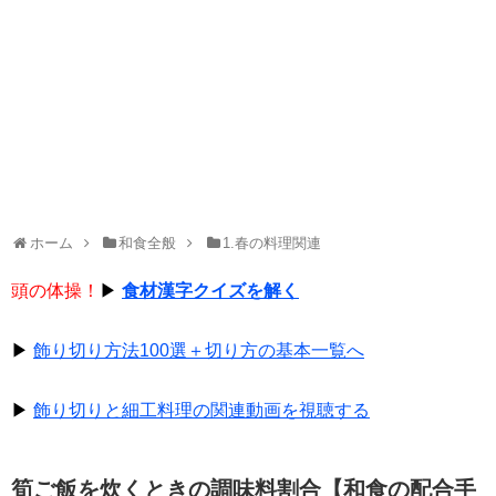
ホーム
和食全般
1.春の料理関連
頭の体操！
▶
食材漢字クイズを解く
▶
飾り切り方法100選＋切り方の基本一覧へ
▶
飾り切りと細工料理の関連動画を視聴する
筍ご飯を炊くときの調味料割合【和食の配合手