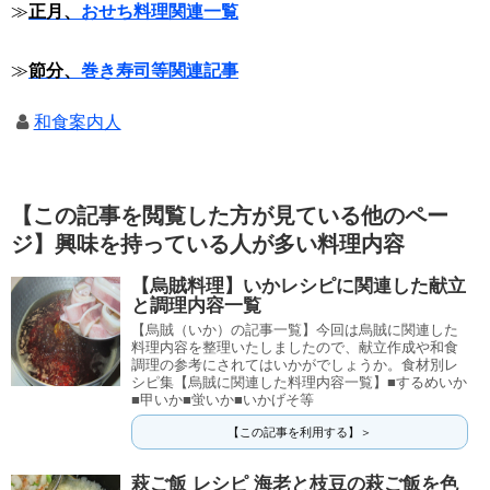
≫
正月、
おせち料理関連一覧
≫
節分、
巻き寿司等関連記事
和食案内人
【この記事を閲覧した方が見ている他のペー
ジ】興味を持っている人が多い料理内容
【烏賊料理】いかレシピに関連した献立
と調理内容一覧
【烏賊（いか）の記事一覧】今回は烏賊に関連した
料理内容を整理いたしましたので、献立作成や和食
調理の参考にされてはいかがでしょうか。食材別レ
シピ集【烏賊に関連した料理内容一覧】■するめいか
■甲いか■蛍いか■いかげそ等
【この記事を利用する】＞
萩ご飯 レシピ 海老と枝豆の萩ご飯を色