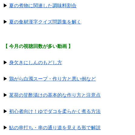
▶
夏の煮物に関連した調味料割合
▶
夏の食材漢字クイズ問題集を解く
【 今月の視聴回数が多い動画 】
▶
身欠きにしんのもどし方
▶
鶏がら白濁スープ・作り方と悪い例など
▶
茗荷の甘酢漬けの基本的な作り方と注意点
▶
初心者向け！ゆでダコを柔らかく煮る方法
▶
鮎の串打ち・串の通り道を見える形で解説