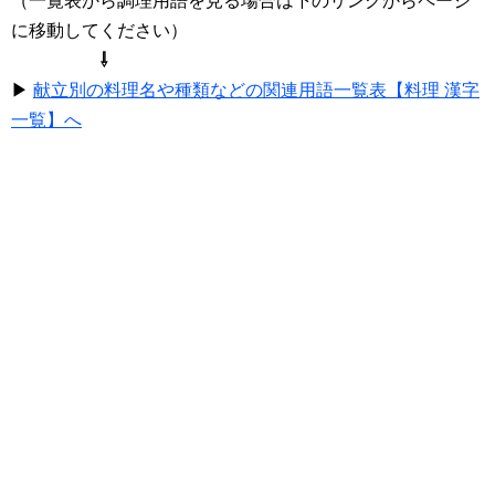
（一覧表から調理用語を見る場合は下のリンクからページ
に移動してください）
⇩
▶
献立別の料理名や種類などの関連用語一覧表【料理 漢字
一覧】へ