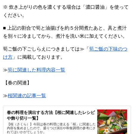
※ 炊き上がりの色を濃くする場合は「濃口醤油」を使って
ください。
■ 上記の割合で筍と油揚げを約５分間煮たあと、具と煮汁
を別々に冷ましてから、煮汁を洗い米に加えてください。
筍ご飯の下ごしらえにつきましては≫「
筍ご飯の下味のつ
け方
」に掲載しております。
≫
筍に関連した料理内容一覧
【春の関連】
≫
桜関連の記事一覧
春の料理を演出する方法【桜に関連したレシピ
や飾り切り一覧】
【桜（さくら）】今回は春の料理に使える「桜」に関連した
内容を集めましたので、盛りつけ演出や和食調理の参考にさ
れてはいかがでしょうか。