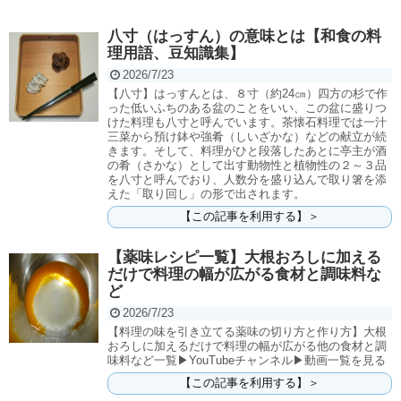
八寸（はっすん）の意味とは【和食の料
理用語、豆知識集】
2026/7/23
【八寸】はっすんとは、８寸（約24㎝）四方の杉で作
った低いふちのある盆のことをいい、この盆に盛りつ
けた料理も八寸と呼んでいます。茶懐石料理では一汁
三菜から預け鉢や強肴（しいざかな）などの献立が続
きます。そして、料理がひと段落したあとに亭主が酒
の肴（さかな）として出す動物性と植物性の２～３品
を八寸と呼んでおり、人数分を盛り込んで取り箸を添
えた「取り回し」の形で出されます。
【この記事を利用する】＞
【薬味レシピ一覧】大根おろしに加える
だけで料理の幅が広がる食材と調味料な
ど
2026/7/23
【料理の味を引き立てる薬味の切り方と作り方】大根
おろしに加えるだけで料理の幅が広がる他の食材と調
味料など一覧▶YouTubeチャンネル▶動画一覧を見る
【この記事を利用する】＞