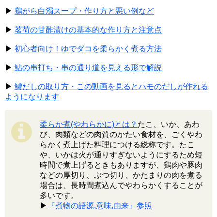
▶
鶏がら白濁スープ・作り方と悪い例など
▶
茗荷の甘酢漬けの基本的な作り方と注意点
▶
初心者向け！ゆでダコを柔らかく煮る方法
▶
鮎の串打ち・串の通り道を見える形で解説
▶
鱧だしの取り方・この動画を見るとハモのだしが作れる
ようになります
柔らか煮(やわらかに)とは？
たこ、いか、あわ
び、肉類などの肉質のかたい食材を、ごくやわ
らかく煮上げた料理につける総称です。たこ
や、いかは火が通りすぎないようにするため短
時間で煮上げるときもありますが、鶏肉や豚肉
などの厚切り、ぶつ切り、かたまりの肉を煮る
場合は、長時間煮込んでやわらかくすることが
多いです。
▶
『煮物の語源,意味,由来』参照