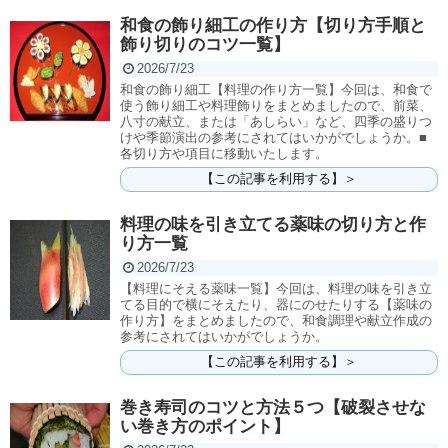
和食の飾り細工の作り方【切り方手順と
飾り切りのコツ一覧】
2026/7/23
和食の飾り細工【料理の作り方一覧】今回は、和食で
使う飾り細工や料理飾りをまとめましたので、前菜、
八寸の献立、または「あしらい」など、四季の盛りつ
けや季節演出の参考にされてはいかがでしょうか。■
各切り方や項目に移動いたします。
【この記事を利用する】＞
料理の味を引き立てる薬味の切り方と作
り方一覧
2026/7/23
【料理にそえる薬味一覧】今回は、料理の味を引き立
てる目的で横にそえたり、器にのせたりする【薬味の
作り方】をまとめましたので、和食調理や献立作成の
参考にされてはいかがでしょうか。
【この記事を利用する】＞
巻き寿司のコツと方法５つ【破裂させな
い巻き方のポイント】