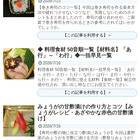
2026/7/23
【巻き寿司のコツ一覧】今回は巻き寿司を作る基本方
法や破れつさせないコツなど、失敗しないためのポイ
ントをまとめましたので、寿司の盛り合わせや、ご家
庭で巻き寿司を作られるときの参考にされてはいかが
でしょうか。
【この記事を利用する】＞
◆ 料理食材 50音順一覧【材料名】「あ
行」～「わ行」◆一括早見一覧
2026/7/16
料理食材 50音順一覧 【材料名/一括早見一覧】「あ行
～ か行～ さ行～ た行～ な行～ は行～ ま行～ や行～
ら行～ わ行～」料理に使える材料【食材一覧】献立作
成や仕入れ、買い出し時などにお役立てください。
【この記事を利用する】＞
みょうがの甘酢漬けの作り方とコツ【み
ょうがレシピ・あざやかな赤色の甘酢漬
け】
2026/7/16
【寿司や酢の物に役立つ酢漬けみょうが】今回は夏野
菜のみょうがを甘酢に漬ける方法（酢取りみょうが）