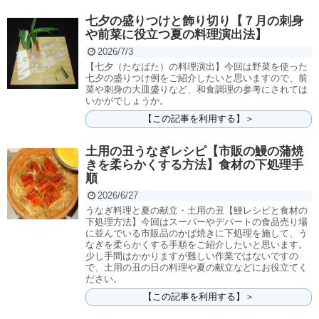
七夕の盛りつけと飾り切り【７月の刺身
や前菜に役立つ夏の料理演出法】
2026/7/3
【七夕（たなばた）の料理演出】今回は野菜を使った
七夕の盛りつけ例をご紹介したいと思いますので、前
菜や刺身の大皿盛りなど、和食調理の参考にされては
いかがでしょうか。
【この記事を利用する】＞
土用の丑うなぎレシピ【市販の鰻の蒲焼
きを柔らかくする方法】食材の下処理手
順
2026/6/27
うなぎ料理と夏の献立・土用の丑【鰻レシピと食材の
下処理方法】今回はスーパーやデパートの食品売り場
に並んでいる市販品のかば焼きに下処理を施して、う
なぎを柔らかくする手順をご紹介したいと思います。
少し手間はかかりますが難しい作業ではないですの
で、土用の丑の日の料理や夏の献立などにお役立てく
ださい。
【この記事を利用する】＞