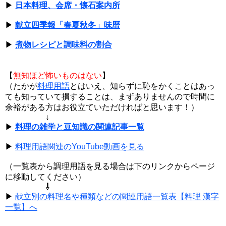
▶
日本料理、会席・懐石案内所
▶
献立四季報「春夏秋冬」味暦
▶
煮物レシピと調味料の割合
【
無知ほど怖いものはない
】
（たかが
料理用語
とはいえ、知らずに恥をかくことはあっ
ても知っていて損することは、まずありませんので時間に
余裕がある方はお役立ていただければと思います！）
↓
▶
料理の雑学と豆知識の関連記事一覧
▶
料理用語関連のYouTube動画を見る
（一覧表から調理用語を見る場合は下のリンクからページ
に移動してください）
⇩
▶
献立別の料理名や種類などの関連用語一覧表【料理 漢字
一覧】へ