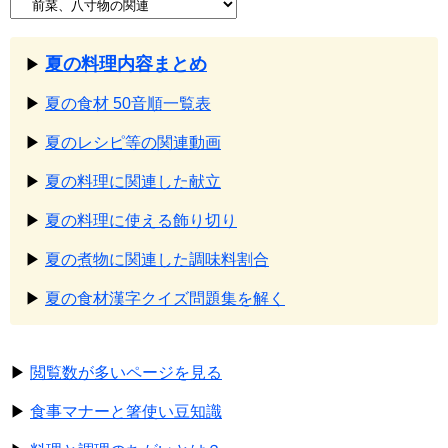
夏の料理内容まとめ
▶
▶
夏の食材 50音順一覧表
▶
夏のレシピ等の関連動画
▶
夏の料理に関連した献立
▶
夏の料理に使える飾り切り
▶
夏の煮物に関連した調味料割合
▶
夏の食材漢字クイズ問題集を解く
▶
閲覧数が多いページを見る
▶
食事マナーと箸使い豆知識