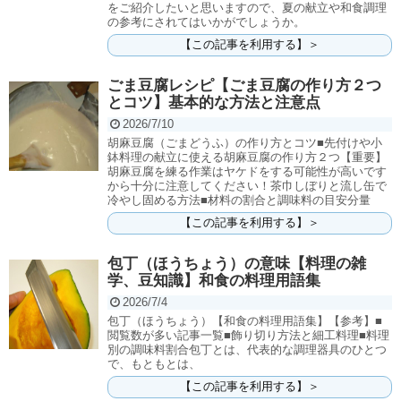
をご紹介したいと思いますので、夏の献立や和食調理
の参考にされてはいかがでしょうか。
【この記事を利用する】＞
ごま豆腐レシピ【ごま豆腐の作り方２つ
とコツ】基本的な方法と注意点
2026/7/10
胡麻豆腐（ごまどうふ）の作り方とコツ■先付けや小
鉢料理の献立に使える胡麻豆腐の作り方２つ【重要】
胡麻豆腐を練る作業はヤケドをする可能性が高いです
から十分に注意してください！茶巾しぼりと流し缶で
冷やし固める方法■材料の割合と調味料の目安分量
【この記事を利用する】＞
包丁（ほうちょう）の意味【料理の雑
学、豆知識】和食の料理用語集
2026/7/4
包丁（ほうちょう）【和食の料理用語集】​【参考】■
閲覧数が多い記事一覧■飾り切り方法と細工料理■料理
別の調味料割合包丁とは、代表的な調理器具のひとつ
で、もともとは、
【この記事を利用する】＞