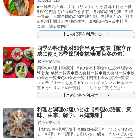
2026/7/26
■一覧表内の青い文字（リンク）から各郷土料理の説
明や特徴などに移動できます。各地の名物と郷土料理
一覧表・日本全国の名物料理と郷土料理まとめ【都道
府県別】関連≫料理の雑学、豆知識一覧■日本料理、
会席・懐石案内所
【この記事を利用する】＞
四季の料理食材50音早見一覧表【献立作
成に使える季節別食材/春夏秋冬の旬】
2026/7/26
四季の料理【季節別・旬の食材】和食の主な料理食材
50音順 早見一覧表◆春の食材一覧◆夏の食材一覧◆秋
の食材一覧◆冬の食材一覧【関連】食材漢字一覧表
（カテゴリー）を見る▶YouTubeチャンネル▶動画一
覧▶再生リストの一覧は、こちらをご覧ください。
【この記事を利用する】＞
料理と調理の違いとは【料理の語源、意
味、由来、雑学、豆知識集】
2026/7/23
【和食の料理用語集】今回は同義語としてよく使われ
る「料理」と「調理」の違いをご紹介したいと思いま