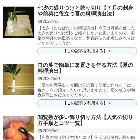
七夕の盛りつけと飾り切り【７月の刺身
や前菜に役立つ夏の料理演出法】
2026/7/3
【七夕（たなばた）の料理演出】今回は野菜を使った
七夕の盛りつけ例をご紹介したいと思いますので、前
菜や刺身の大皿盛りなど、和食調理の参考にされては
いかがでしょうか。
【この記事を利用する】＞
笹の葉で簡単に箸置きを作る方法【夏の
料理演出】
2026/5/21
「夏の料理演出」今回は笹の葉で簡単に作れる「はし
置き」をご紹介したいと思いますので、夏の献立や和
食調理にお役立てください。
【この記事を利用する】＞
閲覧数が多い飾り切り方法【人気の切り
方手順とコツ一覧】
2026/5/2
【和食の飾り切り方法とコツ】今回は閲覧数が多い飾