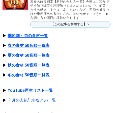
和食の飾り細工【料理の作り方一覧】今回は、和食で
使う飾り細工や料理飾りをまとめましたので、前菜、
八寸の献立、または「あしらい」など、四季の盛りつ
けや季節演出の参考にされてはいかがでしょうか。■
各切り方や項目に移動いたします。
【この記事を利用する】＞
▶
季節別・旬の食材一覧
▶
春の食材 50音順一覧表
▶
夏の食材 50音順一覧表
▶
秋の食材 50音順一覧表
▶
冬の食材 50音順一覧表
▶
YouTube再生リスト一覧
▶
今月の人気記事などの一覧