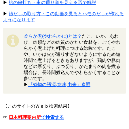
▶
鮎の串打ち・串の通り道を見える形で解説
▶
鱧だしの取り方・この動画を見るとハモのだしが作れる
ようになります
柔らか煮(やわらかに)とは？
たこ、いか、あわ
び、肉類などの肉質のかたい食材を、ごくやわ
らかく煮上げた料理につける総称です。たこ
や、いかは火が通りすぎないようにするため短
時間で煮上げるときもありますが、鶏肉や豚肉
などの厚切り、ぶつ切り、かたまりの肉を煮る
場合は、長時間煮込んでやわらかくすることが
多いです。
▶
『煮物の語源,意味,由来』参照
【このサイトのＷｅｂ検索結果】
☞
日本料理案内所
で検索する