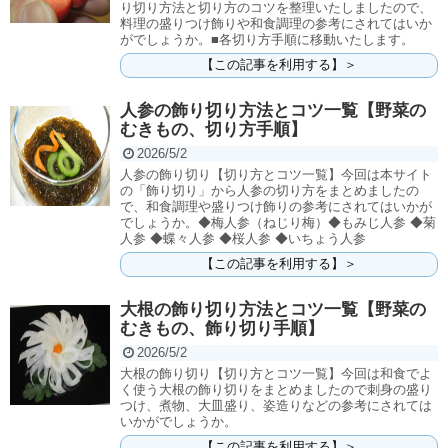
り切り方法と切り方のコツを整理いたしましたので、
料理の盛りつけ飾りや和食調理の参考にされてはいか
がでしょうか。■各切り方手順に移動いたします。
【この記事を利用する】＞
人参の飾り切り方法とコツ一覧【野菜の
むきもの、切り方手順】
2026/5/2
人参の飾り切り【切り方とコツ一覧】今回は本サイト
の「飾り切り」から人参の切り方をまとめましたの
で、和食調理や盛りつけ飾りの参考にされてはいかが
でしょうか。◆梅人参（ねじり梅）◆もみじ人参 ◆菊
人参 ◆蝶々人参 ◆桜人参 ◆いちょう人参
【この記事を利用する】＞
大根の飾り切り方法とコツ一覧【野菜の
むきもの、飾り切り手順】
2026/5/2
大根の飾り切り【切り方とコツ一覧】今回は和食でよ
く使う大根の飾り切りをまとめましたので刺身の盛り
つけ、煮物、大皿盛り、姿造りなどの参考にされては
いかがでしょうか。
【この記事を利用する】＞