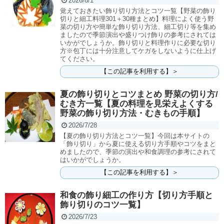
2026/8/1
覚えておきたい飾り切り方法とコツ一覧【野菜の飾り
切りと細工料理301＋30種まとめ】料理によく使う野
菜の切り方や簡単な飾り切り方法、細工切り等を集め
ましたので季節演出や盛りつけ飾りの参考にされては
いかがでしょうか。飾り切りと料理作りに必要な切り
方※包丁には十分注意してケガをしないように仕上げ
てください。
【この記事を利用する】＞
夏の飾り切りとコツまとめ 野菜の切り方/
むき方一覧【夏の料理を見栄えよくする
野菜の飾り切り方法・むきもの手順】
2026/7/28
【夏の飾り切り方法とコツ一覧】今回は本サイトの
「飾り切り」から夏に使える切り方手順やコツをまと
めましたので、季節の演出や和食調理の参考にされて
はいかがでしょうか。
【この記事を利用する】＞
和食の飾り細工の作り方【切り方手順と
飾り切りのコツ一覧】
2026/7/23