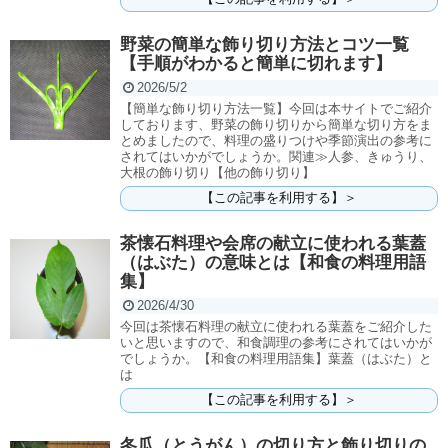
野菜の簡単な飾り切り方法とコツ一覧
【手順がわかると簡単に切れます】
2026/5/2
【簡単な飾り切り方法一覧】今回は本サイトでご紹介
しております、野菜の飾り切りから簡単な切り方をま
とめましたので、料理の盛りつけや季節演出の参考に
されてはいかがでしょうか。関連≫人参、きゅうり、
大根の飾り切り【他の飾り切り】
【この記事を利用する】＞
茶懐石料理や会席の献立に使われる葉蓋
（はぶた）の意味とは【和食の料理用語
集】
2026/4/30
今回は茶懐石料理の献立に使われる葉蓋をご紹介した
いと思いますので、和食調理の参考にされてはいかが
でしょうか。【和食の料理用語集】葉蓋（はぶた）と
は
【この記事を利用する】＞
冬瓜（とうがん）の切り方と飾り切りの