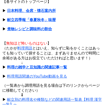
【各サイトのトップページ】
▶
日本料理、会席・懐石案内所
▶
献立四季報「春夏秋冬」味暦
▶
煮物レシピと調味料の割合
【
無知ほど怖いものはない
】
（たかが
料理用語
とはいえ、知らずに恥をかくことはあっ
ても知っていて損することは、まずありませんので時間に
余裕がある方はお役立ていただければと思います！）
↓
▶
料理の雑学と豆知識の関連記事一覧
▶
料理用語関連のYouTube動画を見る
（一覧表から調理用語を見る場合は下のリンクからページ
に移動してください）
⇩
▶
献立別の料理名や種類などの関連用語一覧表【料理 漢字
一覧】へ