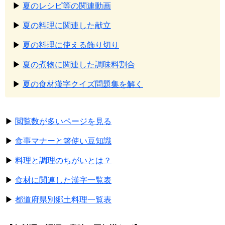
▶
夏のレシピ等の関連動画
▶
夏の料理に関連した献立
▶
夏の料理に使える飾り切り
▶
夏の煮物に関連した調味料割合
▶
夏の食材漢字クイズ問題集を解く
▶
閲覧数が多いページを見る
▶
食事マナーと箸使い豆知識
▶
料理と調理のちがいとは？
▶
食材に関連した漢字一覧表
▶
都道府県別郷土料理一覧表