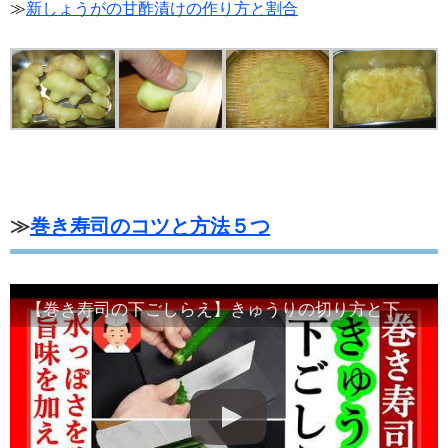
≫
新しょうがの甘酢漬けの作り方と割合
≫
巻き寿司のコツと方法５つ
【巻き寿司の下ごしらえ】きゅうりの切り方と下味のつけ方・Japanese food