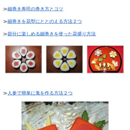
≫
細巻き寿司の巻き方とコツ
≫
細巻きを花型にととのえる方法２つ
≫
節分に楽しめる細巻きを使った花盛り方法
≫
人参で簡単に鬼を作る方法２つ