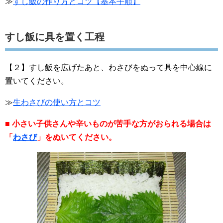
≫
すし飯の作り方とコツ【基本手順】
すし飯に具を置く工程
【２】すし飯を広げたあと、わさびをぬって具を中心線に
置いてください。
≫
生わさびの使い方とコツ
■ 小さい子供さんや辛いものが苦手な方がおられる場合は
「
わさび
」をぬいてください。