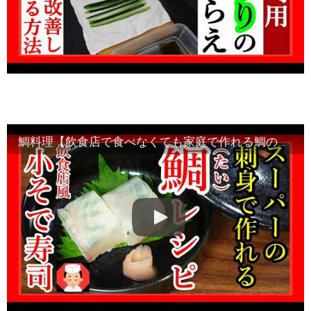
鯛料理【飲食店で食べなくても家庭で作れる鯛のお寿司】基本調理と豆知識・Japanese food