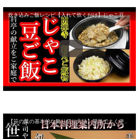
炊き込みご飯レシピ【入れて炊くだけ】じゃこ豆ご飯「家庭で作れる飲食店風・節分の献立」Japanese food
【笹の葉の基本的な飾り切り方法】簡単でよく使われる切り方の動画です・Japanese food・decorative cut