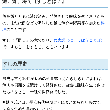
鮨、鮓、寿司【すしとは？】
魚を飯とともに漬け込み、発酵させて酸味を生じさせたも
の、または酢などで調味した飯に魚介や野菜等を加えた
料
理
のことです。
すしは「酢し」の意であり、
女房詞（にょうぼうことば）
で「すもじ、おすもじ」ともいいます。
すしの歴史
歴史は古く10世紀初めの延喜式（えんぎしき）によれば、
魚肉や貝類を塩漬けして発酵させ、自然に酸味を生じさせ
たものをさし、一種の保存食でした。
■ 延喜式とは、平安時代中期ごろにまとめられたもので、
法令を集めた書物のことです。