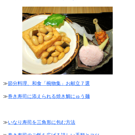
≫
節分料理、和食「椀物集」お献立７選
≫
巻き寿司に添えられる焼き鯛にゅう麺
≫
いなり寿司を三角形に包む方法