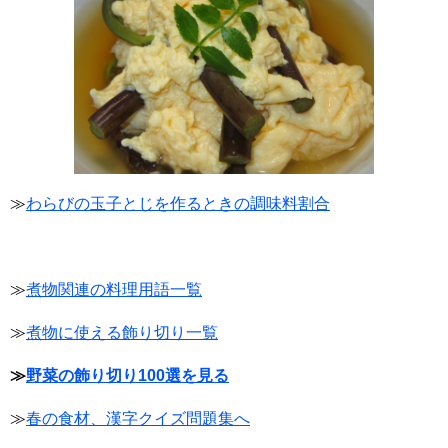
≫
わらびの玉子とじを作るときの調味料割合
≫
煮物関連の料理用語
一覧
≫
煮物に使える飾り切り一覧
≫
野菜の飾り切り100選を見る
≫
春の食材、漢字クイズ問題集へ