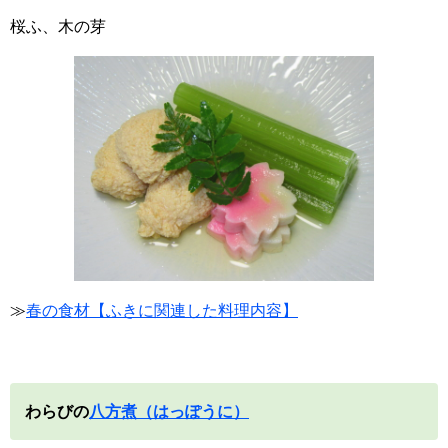
桜ふ、木の芽
≫
春の食材【ふきに関連した料理内容】
わらびの
八方煮（はっぽうに）