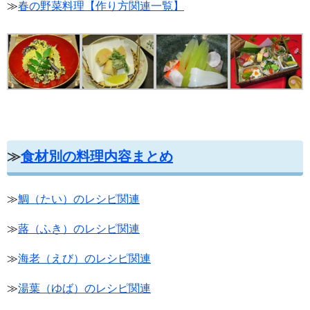
≫
春の野菜料理【作り方関連一覧】
≫
食材別の料理内容まとめ
≫
鯛（たい）のレシピ関連
≫
蕗（ふき）のレシピ関連
≫
海老（えび）のレシピ関連
≫
湯葉（ゆば）のレシピ関連