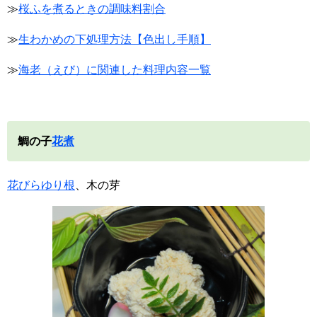
≫
桜ふを煮るときの調味料割合
≫
生わかめの下処理方法【色出し手順】
≫
海老（えび）に関連した料理内容一覧
鯛の子
花煮
花びらゆり根
、木の芽