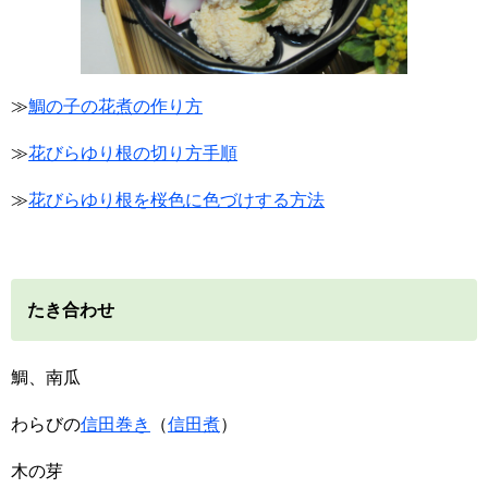
≫
鯛の子の花煮の作り方
≫
花びらゆり根の切り方手順
≫
花びらゆり根を桜色に色づけする方法
たき合わせ
鯛、南瓜
わらびの
信田巻き
（
信田煮
）
木の芽