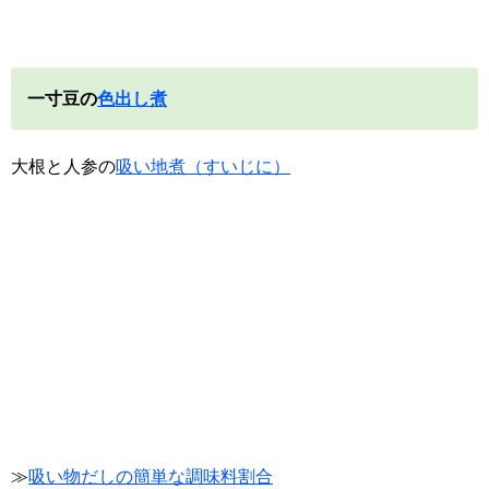
一寸豆の
色出し煮
大根と人参の
吸い地煮（すいじに）
≫
吸い物だしの簡単な調味料割合