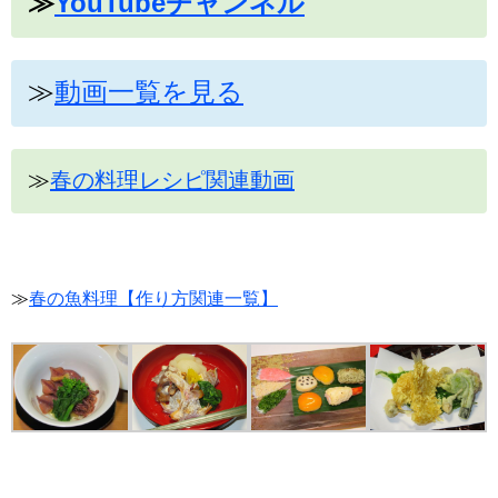
≫
YouTubeチャンネル
≫
動画一覧を見る
≫
春の料理レシピ関連動画
≫
春の魚料理【作り方関連一覧】