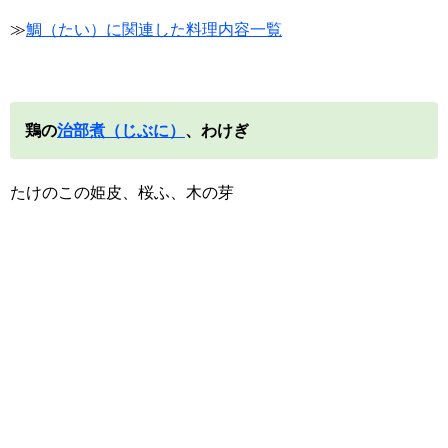
≫
鯛（たい）に関連した料理内容一覧
鶏の
治部煮（じぶに）
、わけぎ
たけのこの姫皮、桜ふ、木の芽