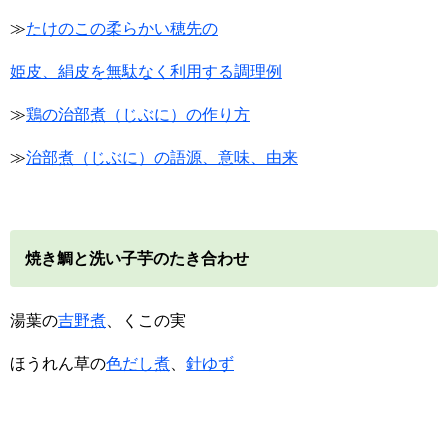
≫
たけのこの柔らかい穂先の
姫皮、絹皮を無駄なく利用する調理例
≫
鶏の治部煮（じぶに）の作り方
≫
治部煮（じぶに）の語源、意味、由来
焼き鯛と洗い子芋のたき合わせ
湯葉の
吉野煮
、くこの実
ほうれん草の
色だし煮
、
針ゆず