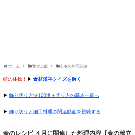
ホーム
和食全般
1.春の料理関連
頭の体操！
▶
食材漢字クイズを解く
▶
飾り切り方法100選＋切り方の基本一覧へ
▶
飾り切りと細工料理の関連動画を視聴する
春のレシピ ４月に関連した料理内容【春の献立