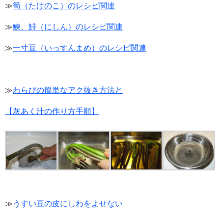
≫
筍（たけのこ）のレシピ関連
≫
鰊、鯡（にしん）のレシピ関連
≫
一寸豆（いっすんまめ）のレシピ関連
≫
わらびの簡単なアク抜き方法と
【灰あく汁の作り方手順】
≫
うすい豆の皮にしわをよせない