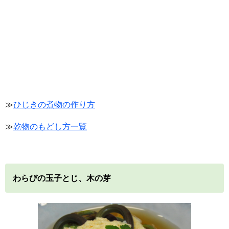
≫
ひじきの煮物の作り方
≫
乾物のもどし方一覧
わらびの玉子とじ、木の芽