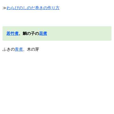
≫
わらびのしのだ巻きの作り方
若竹煮
、鯛の子の
花煮
ふきの
青煮
、木の芽