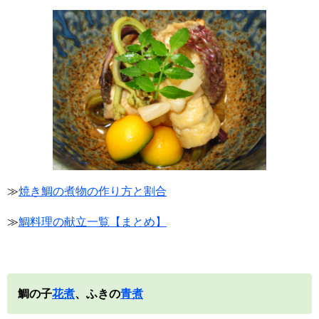
≫
焼き鯛の煮物の作り方と割合
≫
鯛料理の献立一覧【まとめ】
鯛の子
花煮
、ふきの
青煮