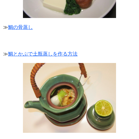
≫
鯛の骨蒸し
≫
鯛とかぶで土瓶蒸しを作る方法