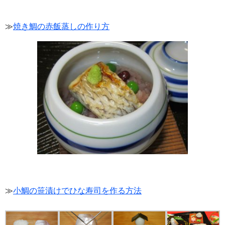
≫
焼き鯛の赤飯蒸しの作り方
≫
小鯛の笹漬けでひな寿司を作る方法