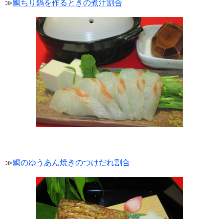
≫
鯛ちり鍋を作るときの煮汁割合
≫
鯛のゆうあん焼きのつけだれ割合