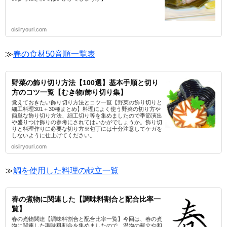
oisiiryouri.com
≫
春の食材50音順一覧表
野菜の飾り切り方法【100選】基本手順と切り
方のコツ一覧【むき物/飾り切り集】
覚えておきたい飾り切り方法とコツ一覧【野菜の飾り切りと
細工料理301＋30種まとめ】料理によく使う野菜の切り方や
簡単な飾り切り方法、細工切り等を集めましたので季節演出
や盛りつけ飾りの参考にされてはいかがでしょうか。飾り切
りと料理作りに必要な切り方※包丁には十分注意してケガを
しないように仕上げてください。
oisiiryouri.com
≫
鯛を使用した料理の献立一覧
春の煮物に関連した【調味料割合と配合比率一
覧】
春の煮物関連【調味料割合と配合比率一覧】今回は、春の煮
物に関連した調味料割合を集めましたので、温物の献立や和