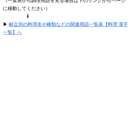
（一覧表から調理用語を見る場合は下のリンクからページ
に移動してください）
⇩
▶
献立別の料理名や種類などの関連用語一覧表【料理 漢字
一覧】へ