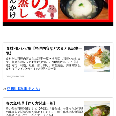
食材別レシピ集【料理内容などのまとめ記事一
覧】
食材別の料理内容まとめ記事一覧 ■ 各項目に移動いたしま
す。魚介類のレシピ■野菜類のレシピ■肉類のレシピ【関
連】寿司、乾物、献立、飾り切り、料理用語、調味料割合、
食材漢字クイズ■サイトの料理内容一覧
oisiiryouri.com
≫
料理用語集まとめ
春の魚料理【作り方関連一覧】
春の魚介料理関連レシピ【今回は「春食材」を使った魚料理
の作り方や関連記事を集めましたので、献立作成や和食調理
の参考にされてはいかがでしょうか】