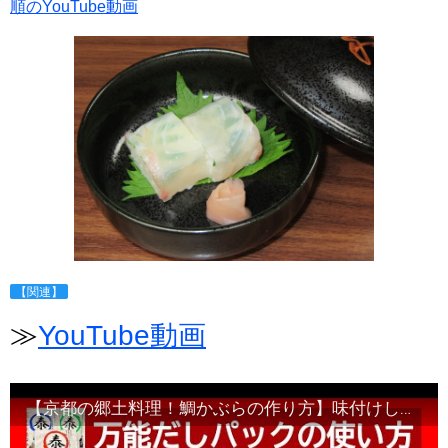
順のYouTube動画
【関連】
≫
YouTube動画
【京都の郷土料理！鯛かぶらの作り方】味付けしなくても作れる煮物レシピです#四国で一番売れている和風万能だしパック#やすまるだし#高橋商店