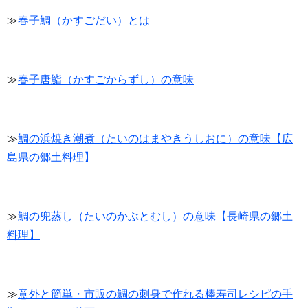
≫
春子鯛（かすごだい）とは
≫
春子唐鮨（かすごからずし）の意味
≫
鯛の浜焼き潮煮（たいのはまやきうしおに）の意味【広
島県の郷土料理】
≫
鯛の兜蒸し（たいのかぶとむし）の意味【長崎県の郷土
料理】
≫
意外と簡単・市販の鯛の刺身で作れる棒寿司レシピの手