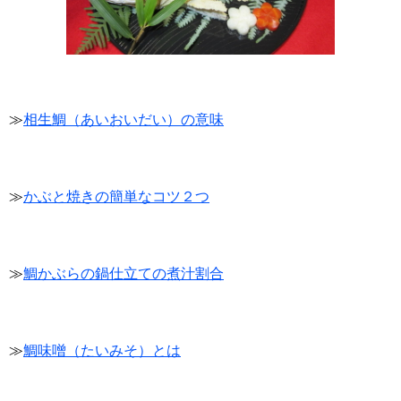
≫
相生鯛（あいおいだい）の意味
≫
かぶと焼きの簡単なコツ２つ
≫
鯛かぶらの鍋仕立ての煮汁割合
≫
鯛味噌（たいみそ）とは