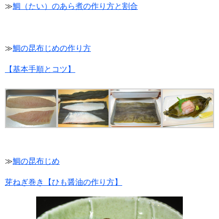
≫
鯛（たい）のあら煮の作り方と割合
≫
鯛の昆布じめの作り方
【基本手順とコツ】
≫
鯛の昆布じめ
芽ねぎ巻き【ひも醤油の作り方】