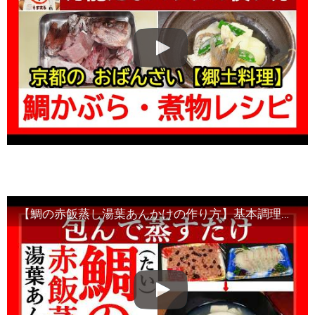
【鯛の赤飯蒸し湯葉あんかけの作り方】基本調理と豆知識・Japanese food#和食レシピ日本料理案内所