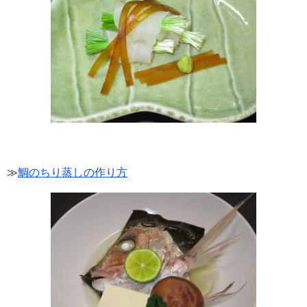
≫
鯛のちり蒸しの作り方