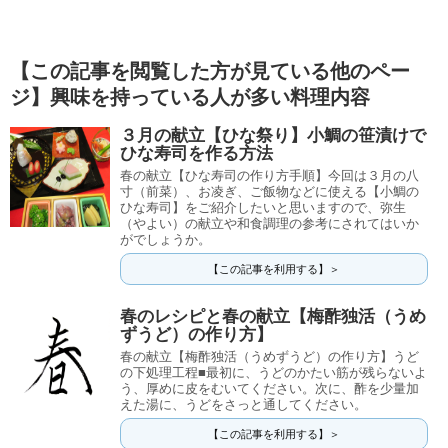
【この記事を閲覧した方が見ている他のペー
ジ】興味を持っている人が多い料理内容
３月の献立【ひな祭り】小鯛の笹漬けで
ひな寿司を作る方法
春の献立【ひな寿司の作り方手順】今回は３月の八
寸（前菜）、お凌ぎ、ご飯物などに使える【小鯛の
ひな寿司】をご紹介したいと思いますので、弥生
（やよい）の献立や和食調理の参考にされてはいか
がでしょうか。
【この記事を利用する】＞
春のレシピと春の献立【梅酢独活（うめ
ずうど）の作り方】
春の献立【梅酢独活（うめずうど）の作り方】うど
の下処理工程■最初に、うどのかたい筋が残らないよ
う、厚めに皮をむいてください。次に、酢を少量加
えた湯に、うどをさっと通してください。
【この記事を利用する】＞