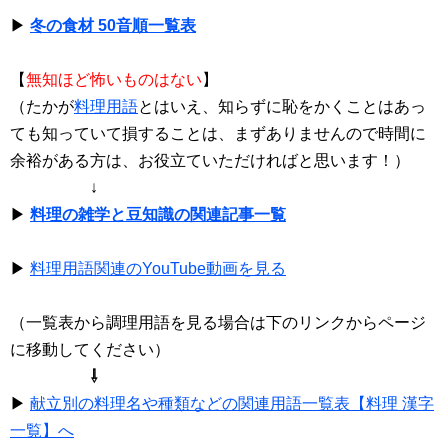
▶
冬の食材 50音順一覧表
【
無知ほど怖いものはない
】
（たかが
料理用語
とはいえ、知らずに恥をかくことはあっ
ても知っていて損することは、まずありませんので時間に
余裕がある方は、お役立ていただければと思います！）
↓
▶
料理の雑学と豆知識の関連記事一覧
▶
料理用語関連のYouTube動画を見る
（一覧表から調理用語を見る場合は下のリンクからページ
に移動してください）
⇩
▶
献立別の料理名や種類などの関連用語一覧表【料理 漢字
一覧】へ