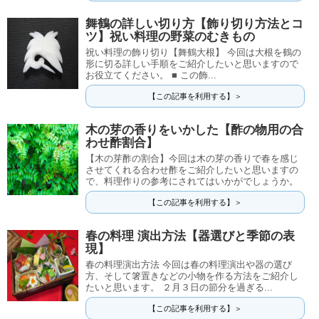
舞鶴の詳しい切り方【飾り切り方法とコ
ツ】祝い料理の野菜のむきもの
祝い料理の飾り切り【舞鶴大根】 今回は大根を鶴の
形に切る詳しい手順をご紹介したいと思いますので
お役立てください。 ■ この飾...
【この記事を利用する】＞
木の芽の香りをいかした【酢の物用の合
わせ酢割合】
【木の芽酢の割合】今回は木の芽の香りで春を感じ
させてくれる合わせ酢をご紹介したいと思いますの
で、料理作りの参考にされてはいかがでしょうか。
【この記事を利用する】＞
春の料理 演出方法【器選びと季節の表
現】
春の料理演出方法 今回は春の料理演出や器の選び
方、そして箸置きなどの小物を作る方法をご紹介し
たいと思います。 ２月３日の節分を過ぎる...
【この記事を利用する】＞