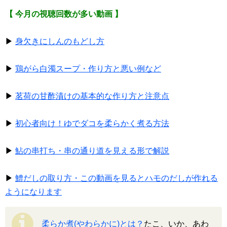
【 今月の視聴回数が多い動画 】
▶
身欠きにしんのもどし方
▶
鶏がら白濁スープ・作り方と悪い例など
▶
茗荷の甘酢漬けの基本的な作り方と注意点
▶
初心者向け！ゆでダコを柔らかく煮る方法
▶
鮎の串打ち・串の通り道を見える形で解説
▶
鱧だしの取り方・この動画を見るとハモのだしが作れる
ようになります
柔らか煮(やわらかに)とは？
たこ、いか、あわ