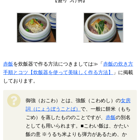
【盛りつけ例】
赤飯
を炊飯器で作る方法につきましては≫「
赤飯の炊き方
手順とコツ【炊飯器を使って美味しく作る方法】
」に掲載
しております。
御強（おこわ）とは、強飯（こわめし）の
女房
詞（にょうぼうことば）
で、一般に餅米（もち
ごめ）を蒸したもののことですが、
赤飯
の別名
としても用いられます。■こわい飯は、かたい
飯の意 ※うるち米よりも弾力があるため、か