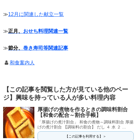
≫
12月に関連した献立一覧
≫
正月、
おせち料理関連一覧
≫
節分、
巻き寿司等関連記事
和食案内人
【この記事を閲覧した方が見ている他のペー
ジ】興味を持っている人が多い料理内容
厚揚げの煮物を作るときの調味料割合
【和食の配合～割合手帳】
「厚揚げの煮汁割合」 和食の煮物～調味料割合 厚揚
げの煮汁割合 【調味料の割合】 だし ４ 水 ２ ...
【この記事を利用する】＞