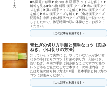
■各問題に移動▶食べ物 料理 漢字 クイズを解く！▶
解答を見る■食べ物 料理 漢字 クイズ▶春の漢字クイ
ズを解く▶夏の漢字クイズを解く▶秋の漢字クイズ
を解く▶冬の漢字クイズを解く▶【食材漢字クイズ
問題集】今回は食材漢字のクイズ問題を一覧にいた
しましたので、休憩時間の頭の体操などにお役立て
ください。
【この記事を利用する】＞
青ねぎの切り方手順と簡単なコツ【刻み
ねぎ、小口切りの方法】
知っていそうで実際には、やっていない人が多い青
ねぎの小口切りのコツ【野菜の切り方、刻みねぎ、
洗いねぎ】今回の手順は初歩的なことですので他の
レシピ等をご覧になる方は本サイトの料理内容、ま
たは野菜の飾り切り方法100選、基本手順と切り方の
コツにお進みください。
【この記事を利用する】＞