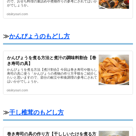
ので、おせち料理の重詰めや煮物作りの参考にされてはいか
がでしょうか。
oisiiryouri.com
≫
かんぴょうのもどし方
かんぴょうを煮る方法と煮汁の調味料割合【巻
き寿司の具】
かんぴょうを煮る方法【煮汁割合】今回は巻き寿司や散らし
寿司の具に使う「かんぴょうの煮物の作り方手順をご紹介し
たいと思いますので、節分の献立や和食調理の参考にされて
はいかがでしょうか。
oisiiryouri.com
≫
干し椎茸のもどし方
巻き寿司の具の作り方【干ししいたけを煮る方