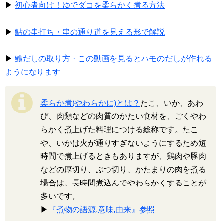
▶
初心者向け！ゆでダコを柔らかく煮る方法
▶
鮎の串打ち・串の通り道を見える形で解説
▶
鱧だしの取り方・この動画を見るとハモのだしが作れる
ようになります
柔らか煮(やわらかに)とは？
たこ、いか、あわ
び、肉類などの肉質のかたい食材を、ごくやわ
らかく煮上げた料理につける総称です。たこ
や、いかは火が通りすぎないようにするため短
時間で煮上げるときもありますが、鶏肉や豚肉
などの厚切り、ぶつ切り、かたまりの肉を煮る
場合は、長時間煮込んでやわらかくすることが
多いです。
▶
『煮物の語源,意味,由来』参照