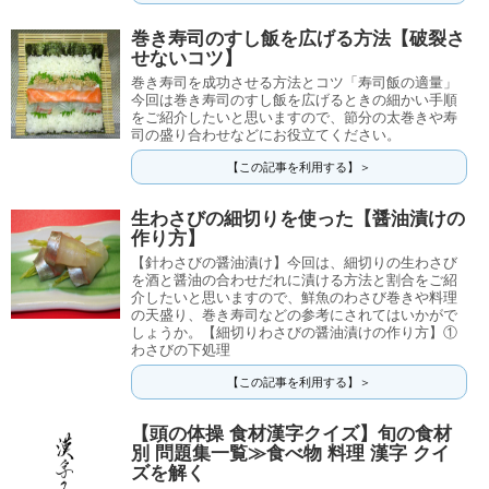
巻き寿司のすし飯を広げる方法【破裂さ
せないコツ】
巻き寿司を成功させる方法とコツ「寿司飯の適量」
今回は巻き寿司のすし飯を広げるときの細かい手順
をご紹介したいと思いますので、節分の太巻きや寿
司の盛り合わせなどにお役立てください。
【この記事を利用する】＞
生わさびの細切りを使った【醤油漬けの
作り方】
【針わさびの醤油漬け】今回は、細切りの生わさび
を酒と醤油の合わせだれに漬ける方法と割合をご紹
介したいと思いますので、鮮魚のわさび巻きや料理
の天盛り、巻き寿司などの参考にされてはいかがで
しょうか。【細切りわさびの醤油漬けの作り方】①
わさびの下処理
【この記事を利用する】＞
【頭の体操 食材漢字クイズ】旬の食材
別 問題集一覧≫食べ物 料理 漢字 クイ
ズを解く