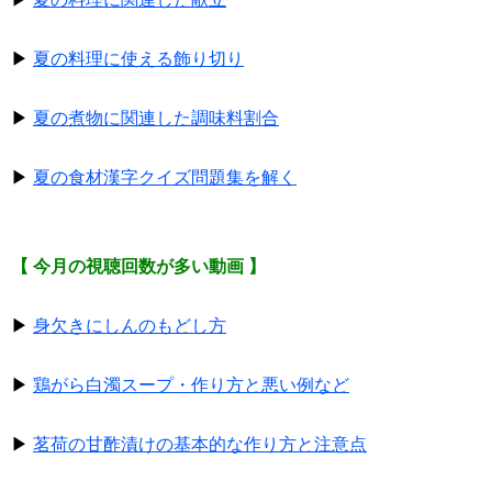
▶
夏の料理に使える飾り切り
▶
夏の煮物に関連した調味料割合
▶
夏の食材漢字クイズ問題集を解く
【 今月の視聴回数が多い動画 】
▶
身欠きにしんのもどし方
▶
鶏がら白濁スープ・作り方と悪い例など
▶
茗荷の甘酢漬けの基本的な作り方と注意点