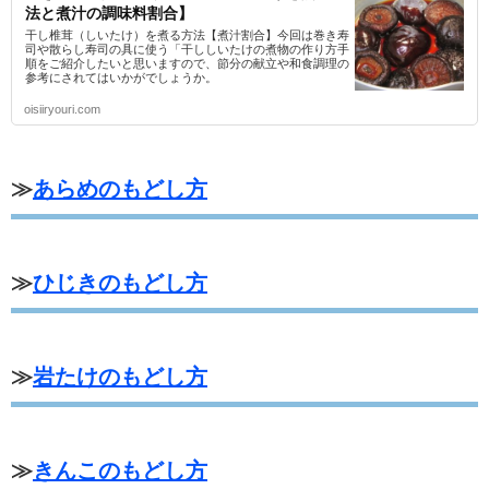
法と煮汁の調味料割合】
干し椎茸（しいたけ）を煮る方法【煮汁割合】今回は巻き寿
司や散らし寿司の具に使う「干ししいたけの煮物の作り方手
順をご紹介したいと思いますので、節分の献立や和食調理の
参考にされてはいかがでしょうか。
oisiiryouri.com
≫
あらめのもどし方
≫
ひじきのもどし方
≫
岩たけのもどし方
≫
きんこのもどし方