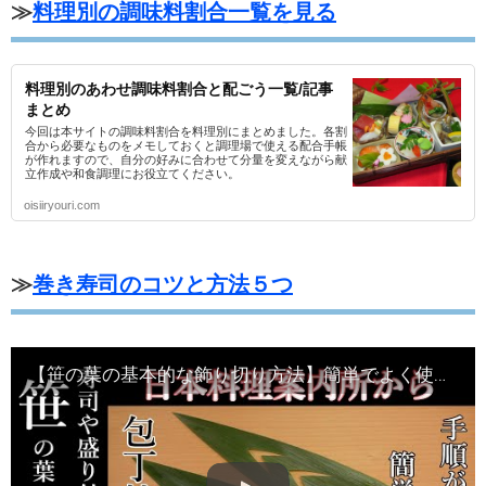
≫
料理別の調味料割合一覧を見る
料理別のあわせ調味料割合と配ごう一覧/記事
まとめ
今回は本サイトの調味料割合を料理別にまとめました。各割
合から必要なものをメモしておくと調理場で使える配合手帳
が作れますので、自分の好みに合わせて分量を変えながら献
立作成や和食調理にお役立てください。
oisiiryouri.com
≫
巻き寿司のコツと方法５つ
【笹の葉の基本的な飾り切り方法】簡単でよく使われる切り方の動画です