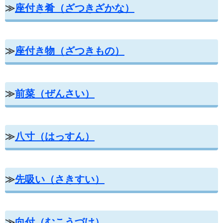
≫
座付き肴（ざつきざかな）
≫
座付き物（ざつきもの）
≫
前菜（ぜんさい）
≫
八寸（はっすん）
≫
先吸い（さきすい）
≫
向付（むこうづけ）