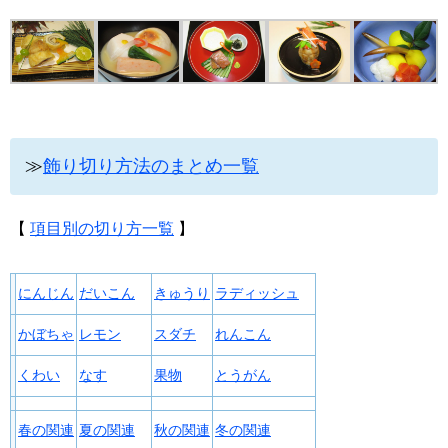
≫
飾り切り方法のまとめ一覧
【
項目別の切り方一覧
】
にんじん
だいこん
きゅうり
ラディッシュ
かぼちゃ
レモン
スダチ
れんこん
くわい
なす
果物
とうがん
春の関連
夏の関連
秋の関連
冬の関連