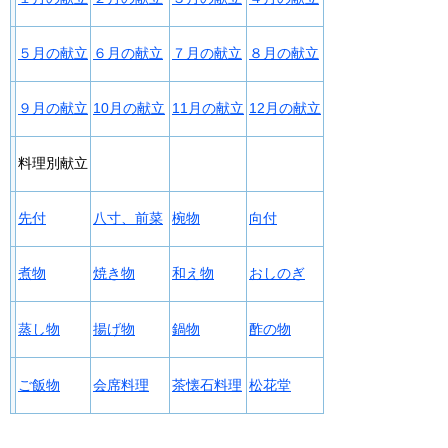
５月の献立
６月の献立
７月の献立
８月の献立
９月の献立
10月の献立
11月の献立
12月の献立
料理別献立
先付
八寸、前菜
椀物
向付
煮物
焼き物
和え物
おしのぎ
蒸し物
揚げ物
鍋物
酢の物
ご飯物
会席料理
茶懐石料理
松花堂