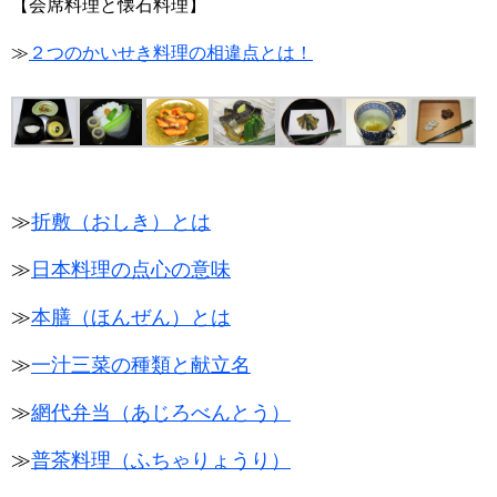
【会席料理と懐石料理】
≫
２つのかいせき料理の相違点とは！
≫
折敷（おしき）とは
≫
日本料理の点心の意味
≫
本膳（ほんぜん）とは
≫
一汁三菜の種類と献立名
≫
網代弁当（あじろべんとう）
≫
普茶料理（ふちゃりょうり）