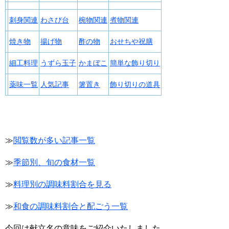
刺身関連
わさび台
椀物関連
煮物関連
焼き物
揚げ物
酢の物
おせちや祝膳
細工料理
うずら玉子
かまぼこ
簡単な飾り切り
薬味一覧
人気記事
箸置き
飾り切りの道具
≫
閲覧数が多い記事一覧
≫
季節別、旬の食材一覧
≫
料理別の調味料割合を見る
≫
和食の調味料割合と配ごう一覧
今回は献立名の意味をご紹介いたしました。