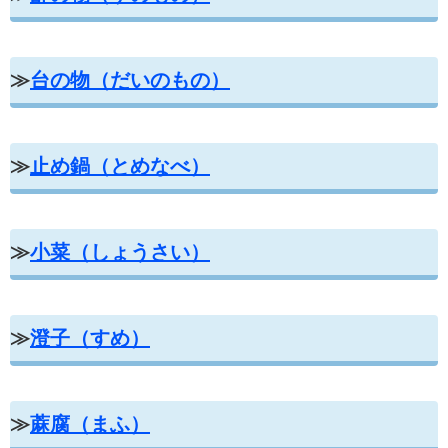
≫
台の物（だいのもの）
≫
止め鍋（とめなべ）
≫
小菜（しょうさい）
≫
澄子（すめ）
≫
蔴腐（まふ）