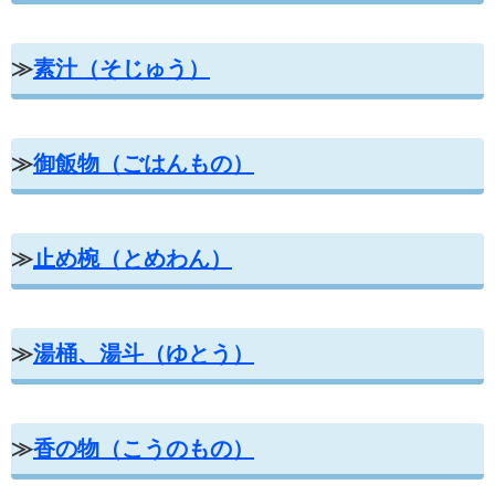
≫
素汁（そじゅう）
≫
御飯物（ごはんもの）
≫
止め椀（とめわん）
≫
湯桶、湯斗（ゆとう）
≫
香の物（こうのもの）