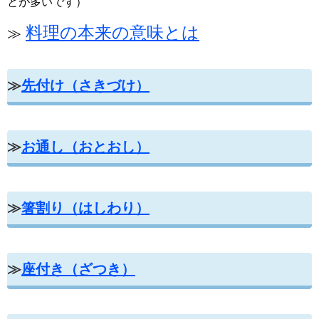
とが多いです）
料理の本来の意味とは
≫
≫
先付け（さきづけ）
≫
お通し（おとおし）
≫
箸割り（はしわり）
≫
座付き（ざつき）