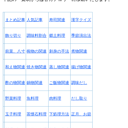
まとめ記事
人気記事
寿司関連
漢字クイズ
飾り切り
調味料割合
郷土料理
季節演出法
前菜、八寸
椀物の関連
刺身の手法
煮物関連
和え物関連
焼き物関連
蒸し物関連
揚げ物関連
酢の物関連
鍋物関連
ご飯物関連
調味だし
野菜料理
魚料理
肉料理
だし取り
玉子料理
茶懐石料理
下処理方法
正月、お節