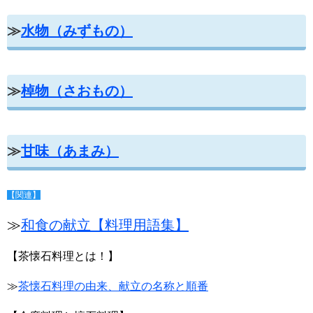
≫
水物（みずもの）
≫
棹物（さおもの）
≫
甘味（あまみ）
【関連】
≫
和食の献立【料理用語集】
【茶懐石料理とは！】
≫
茶懐石料理の由来、献立の名称と順番