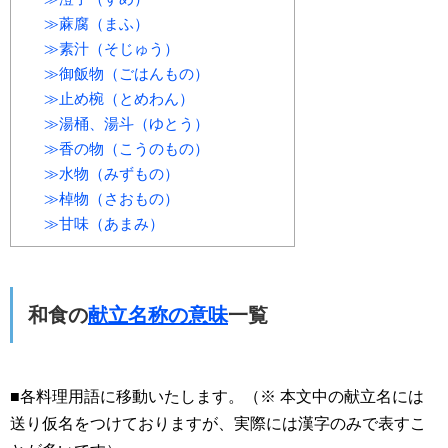
≫蔴腐（まふ）
≫素汁（そじゅう）
≫御飯物（ごはんもの）
≫止め椀（とめわん）
≫湯桶、湯斗（ゆとう）
≫香の物（こうのもの）
≫水物（みずもの）
≫棹物（さおもの）
≫甘味（あまみ）
和食の
献立名称の意味
一覧
■各料理用語に移動いたします。（※ 本文中の献立名には
送り仮名をつけておりますが、実際には漢字のみで表すこ