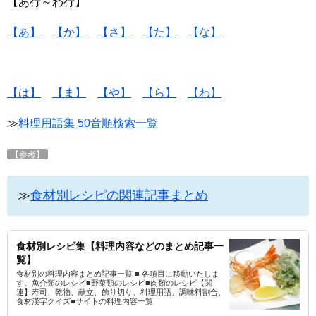
【あ行～わ行】
【あ】
【か】
【さ】
【た】
【な】
【は】
【ま】
【や】
【ら】
【わ】
≫
料理用語集 50音順検索一覧
【参考】
≫
食材別レシピの関連記事まとめ
食材別レシピ集【料理内容などのまとめ記事一
覧】
食材別の料理内容まとめ記事一覧 ■ 各項目に移動いたしま
す。魚介類のレシピ■野菜類のレシピ■肉類のレシピ【関
連】寿司、乾物、献立、飾り切り、料理用語、調味料割合、
食材漢字クイズ■サイトの料理内容一覧