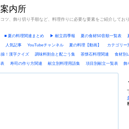
石案内所
やコツ、飾り切り手順など、料理作りに必要な要素をご紹介してお
■ 夏の料理関連まとめ
▶ 献立四季報
夏の食材50音順一覧表
人気記事
YouTubeチャンネル
夏の料理【動画】
カテゴリー
体操！漢字クイズ
調味料割合と配ごう集
茶懐石料理関連
食材別
覧表
寿司の作り方関連
献立別料理用語集
項目別献立一覧表
飾