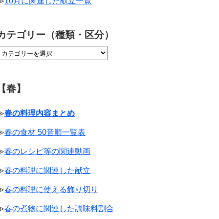
≫
10月に関連した献立一覧
カテゴリー（種類・区分）
【春】
≫
春の料理内容まとめ
≫
春の食材 50音順一覧表
≫
春のレシピ等の関連動画
≫
春の料理に関連した献立
≫
春の料理に使える飾り切り
≫
春の煮物に関連した調味料割合