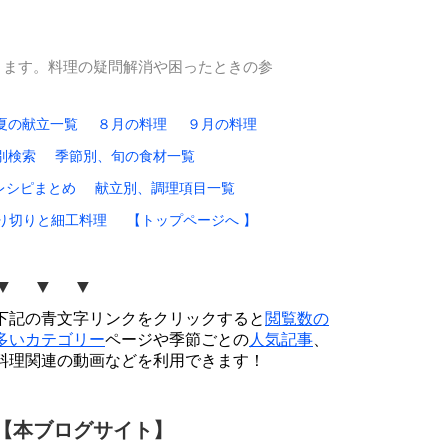
ります。料理の疑問解消や困ったときの参
夏の献立一覧
８月の料理
９月の料理
別検索
季節別、旬の食材一覧
レシピまとめ
献立別、調理項目一覧
り切りと細工料理
【トップページへ 】
▼ ▼ ▼
下記の青文字リンクをクリックすると
閲覧数の
多いカテゴリー
ページや季節ごとの
人気記事
、
料理関連の動画などを利用できます！
【本ブログサイト】