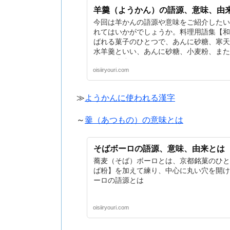
羊羹（ようかん）の語源、意味、由
今回は羊かんの語源や意味をご紹介したい
れてはいかがでしょうか。料理用語集【和
ばれる菓子のひとつで、あんに砂糖、寒天
水羊羹といい、あんに砂糖、小麦粉、また
といいます。
oisiiryouri.com
≫
ようかんに使われる漢字
～
羹（あつもの）の意味とは
そばボーロの語源、意味、由来とは
蕎麦（そば）ボーロとは、京都銘菓のひと
ば粉】を加えて練り、中心に丸い穴を開け
ーロの語源とは
oisiiryouri.com