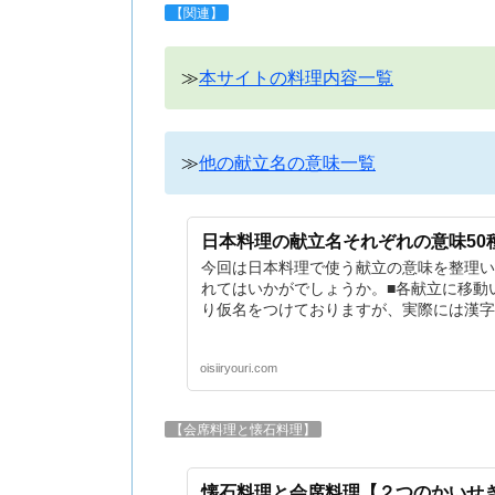
【関連】
≫
本サイトの料理内容一覧
≫
他の献立名の意味一覧
日本料理の献立名それぞれの意味50
今回は日本料理で使う献立の意味を整理い
れてはいかがでしょうか。■各献立に移動
り仮名をつけておりますが、実際には漢字
oisiiryouri.com
【会席料理と懐石料理】
懐石料理と会席料理【２つのかいせ