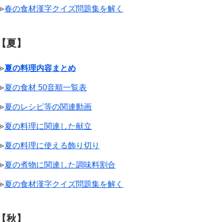
≫
春の食材漢字クイズ問題集を解く
【夏】
≫
夏の料理内容まとめ
≫
夏の食材 50音順一覧表
≫
夏のレシピ等の関連動画
≫
夏の料理に関連した献立
≫
夏の料理に使える飾り切り
≫
夏の煮物に関連した調味料割合
≫
夏の食材漢字クイズ問題集を解く
【秋】