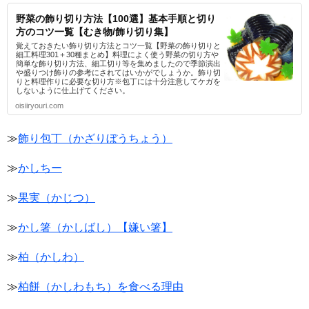
野菜の飾り切り方法【100選】基本手順と切り
方のコツ一覧【むき物/飾り切り集】
覚えておきたい飾り切り方法とコツ一覧【野菜の飾り切りと
細工料理301＋30種まとめ】料理によく使う野菜の切り方や
簡単な飾り切り方法、細工切り等を集めましたので季節演出
や盛りつけ飾りの参考にされてはいかがでしょうか。飾り切
りと料理作りに必要な切り方※包丁には十分注意してケガを
しないように仕上げてください。
oisiiryouri.com
≫
飾り包丁（かざりぼうちょう）
≫
かしちー
≫
果実（かじつ）
≫
かし箸（かしばし）【嫌い箸】
≫
柏（かしわ）
≫
柏餅（かしわもち）を食べる理由