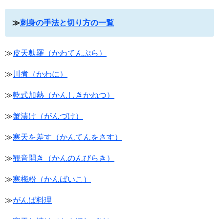
≫
刺身の手法と切り方の一覧
≫
皮天麩羅（かわてんぷら）
≫
川煮（かわに）
≫
乾式加熱（かんしきかねつ）
≫
蟹漬け（がんづけ）
≫
寒天を差す（かんてんをさす）
≫
観音開き（かんのんびらき）
≫
寒梅粉（かんばいこ）
≫
がんば料理