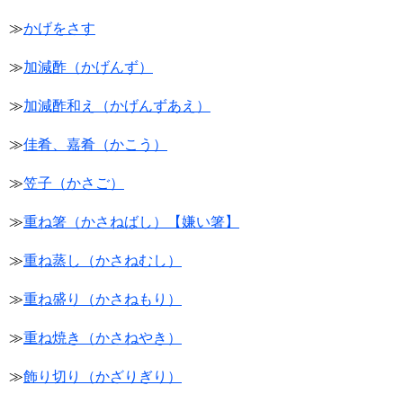
≫
かげをさす
≫
加減酢（かげんず）
≫
加減酢和え（かげんずあえ）
≫
佳肴、嘉肴（かこう）
≫
笠子（かさご）
≫
重ね箸（かさねばし）【嫌い箸】
≫
重ね蒸し（かさねむし）
≫
重ね盛り（かさねもり）
≫
重ね焼き（かさねやき）
≫
飾り切り（かざりぎり）