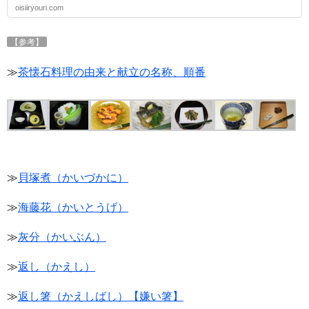
oisiiryouri.com
【参考】
≫
茶懐石料理の由来と献立の名称、順番
≫
貝塚煮（かいづかに）
≫
海藤花（かいとうげ）
≫
灰分（かいぶん）
≫
返し（かえし）
≫
返し箸（かえしばし）【嫌い箸】