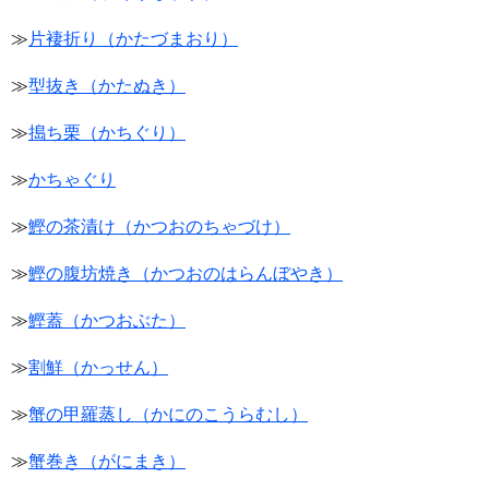
≫
片褄折り（かたづまおり）
≫
型抜き（かたぬき）
≫
搗ち栗（かちぐり）
≫
かちゃぐり
≫
鰹の茶漬け（かつおのちゃづけ）
≫
鰹の腹坊焼き（かつおのはらんぼやき）
≫
鰹蓋（かつおぶた）
≫
割鮮（かっせん）
≫
蟹の甲羅蒸し（かにのこうらむし）
≫
蟹巻き（がにまき）