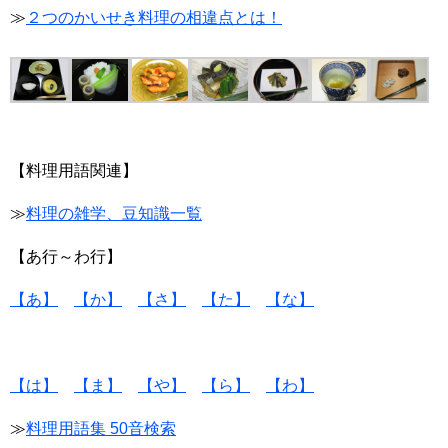
≫
２つのかいせき料理の相違点とは！
【料理用語関連】
≫
料理の雑学、豆知識一覧
【あ行～わ行】
【あ】
【か】
【さ】
【た】
【な】
【は】
【ま】
【や】
【ら】
【わ】
≫
料理用語集 50音検索