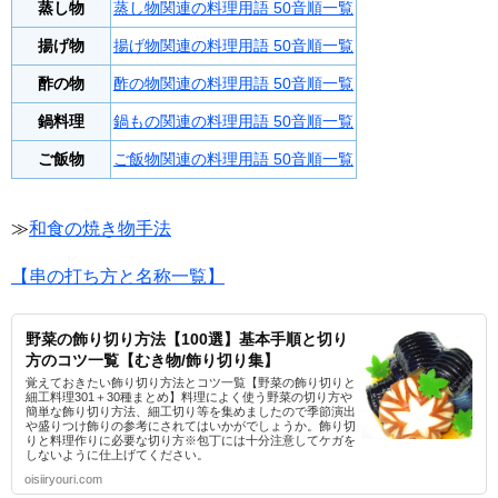
蒸し物
蒸し物関連の料理用語 50音順一覧
揚げ物
揚げ物関連の料理用語 50音順一覧
酢の物
酢の物関連の料理用語 50音順一覧
鍋料理
鍋もの関連の料理用語 50音順一覧
ご飯物
ご飯物関連の料理用語 50音順一覧
≫
和食の焼き物手法
【串の打ち方と名称一覧】
野菜の飾り切り方法【100選】基本手順と切り
方のコツ一覧【むき物/飾り切り集】
覚えておきたい飾り切り方法とコツ一覧【野菜の飾り切りと
細工料理301＋30種まとめ】料理によく使う野菜の切り方や
簡単な飾り切り方法、細工切り等を集めましたので季節演出
や盛りつけ飾りの参考にされてはいかがでしょうか。飾り切
りと料理作りに必要な切り方※包丁には十分注意してケガを
しないように仕上げてください。
oisiiryouri.com