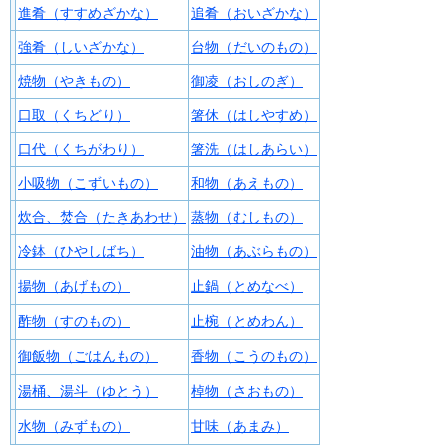
進肴（すすめざかな）
追肴（おいざかな）
強肴（しいざかな）
台物（だいのもの）
焼物（やきもの）
御凌（おしのぎ）
口取（くちどり）
箸休（はしやすめ）
口代（くちがわり）
箸洗（はしあらい）
小吸物（こずいもの）
和物（あえもの）
炊合、焚合（たきあわせ）
蒸物（むしもの）
冷鉢（ひやしばち）
油物（あぶらもの）
揚物（あげもの）
止鍋（とめなべ）
酢物（すのもの）
止椀（とめわん）
御飯物（ごはんもの）
香物（こうのもの）
湯桶、湯斗（ゆとう）
棹物（さおもの）
水物（みずもの）
甘味（あまみ）