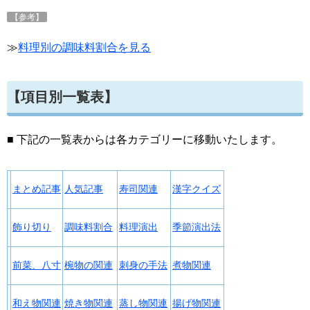
【参考】
≫
料理別の調味料割合を見る
【項目別一覧表】
■ 下記の一覧表からは各カテゴリーに移動いたします。
まとめ記事
人気記事
寿司関連
漢字クイズ
飾り切り
調味料割合
料理演出
季節演出法
前菜、八寸
椀物の関連
刺身の手法
煮物関連
和え物関連
焼き物関連
蒸し物関連
揚げ物関連