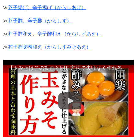
≫
芥子揚げ、辛子揚げ（からしあげ）
≫
芥子酢、辛子酢（からしず）
≫
芥子酢和え、辛子酢和え（からしずあえ）
≫
芥子酢味噌和え（からしすみそあえ）
【玉みそはこの動画と同じ方法で失敗なく作れるようになります】