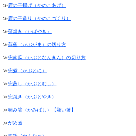
≫
鹿の子揚げ（かのこあげ）
≫
鹿の子造り（かのこづくり）
≫
蒲焼き（かばやき）
≫
蕪釜（かぶがま）の切り方
≫
兜南瓜（かぶとなんきん）の切り方
≫
兜煮（かぶとに）
≫
兜蒸し（かぶとむし）
≫
兜焼き（かぶとやき）
≫
噛み箸（かみばし）【嫌い箸】
≫
がめ煮
≫
鴨鍋（かもなべ）