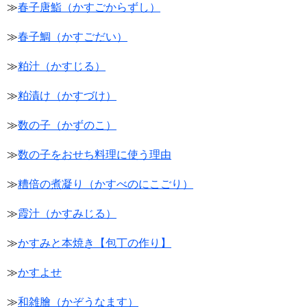
≫
春子唐鮨（かすごからずし）
≫
春子鯛（かすごだい）
≫
粕汁（かすじる）
≫
粕漬け（かすづけ）
≫
数の子（かずのこ）
≫
数の子をおせち料理に使う理由
≫
糟倍の煮凝り（かすべのにこごり）
≫
霞汁（かすみじる）
≫
かすみと本焼き【包丁の作り】
≫
かすよせ
≫
和雑膾（かぞうなます）