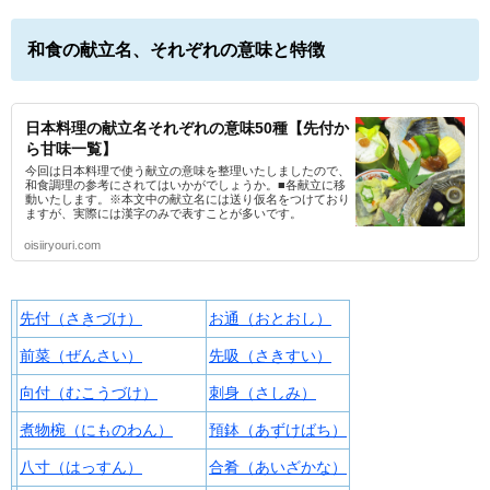
和食の献立名、それぞれの意味と特徴
日本料理の献立名それぞれの意味50種【先付か
ら甘味一覧】
今回は日本料理で使う献立の意味を整理いたしましたので、
和食調理の参考にされてはいかがでしょうか。■各献立に移
動いたします。※本文中の献立名には送り仮名をつけており
ますが、実際には漢字のみで表すことが多いです。
oisiiryouri.com
先付（さきづけ）
お通（おとおし）
前菜（ぜんさい）
先吸（さきすい）
向付（むこうづけ）
刺身（さしみ）
煮物椀（にものわん）
預鉢（あずけばち）
八寸（はっすん）
合肴（あいざかな）