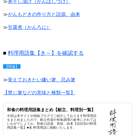
≫
寒干し漬け（かんぼしづけ）
≫
がんもどきの作り方と語源、由来
≫
甘露煮（かんろに）
■
料理用語集【き～】を確認する
【関連】
≫
覚えておきたい嫌い箸、忌み箸
【禁じ箸などの意味と種類一覧】
和食の料理用語集まとめ【献立、料理別一覧】
今回は本サイトや姉妹ブログでご紹介しております料理用語
をまとめましたので、献立作成や和食調理の参考にされては
いかがでしょうか。和食の語源、意味、由来【項目別の料理
用語集一覧】■各 料理用語に移動いたします。