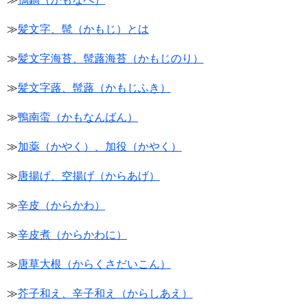
≫
髪文字、髢（かもじ）とは
≫
髪文字海苔、髢蕗海苔（かもじのり）
≫
髪文字蕗、髢蕗（かもじふき）
≫
鴨南蛮（かもなんばん）
≫
加薬（かやく）、加役（かやく）
≫
唐揚げ、空揚げ（からあげ）
≫
辛皮（からかわ）
≫
辛皮煮（からかわに）
≫
唐草大根（からくさだいこん）
≫
芥子和え、辛子和え（からしあえ）