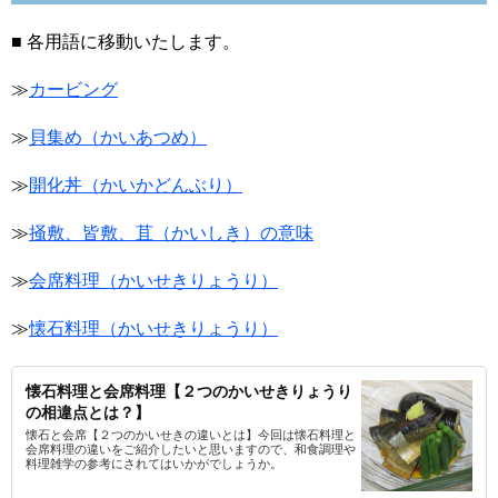
■ 各用語に移動いたします。
≫
カービング
≫
貝集め（かいあつめ）
≫
開化丼（かいかどんぶり）
≫
掻敷、皆敷、苴（かいしき）の意味
≫
会席料理（かいせきりょうり）
≫
懐石料理（かいせきりょうり）
懐石料理と会席料理【２つのかいせきりょうり
の相違点とは？】
懐石と会席【２つのかいせきの違いとは】今回は懐石料理と
会席料理の違いをご紹介したいと思いますので、和食調理や
料理雑学の参考にされてはいかがでしょうか。