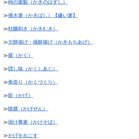
≫
柿の葉鮨（かきのはずし）
≫
掻き箸（かきばし）【嫌い箸】
≫
牡蠣剥き（かきむき）
≫
欠餅揚げ・掻餅揚げ（かきもちあげ）
≫
臛（かく）
≫
隠し味（かくしあじ）
≫
角造り（かくづくり）
≫
影（かげ）
≫
陰膳（かげぜん）
≫
掛け蕎麦（かけそば）
≫
かげをおこす