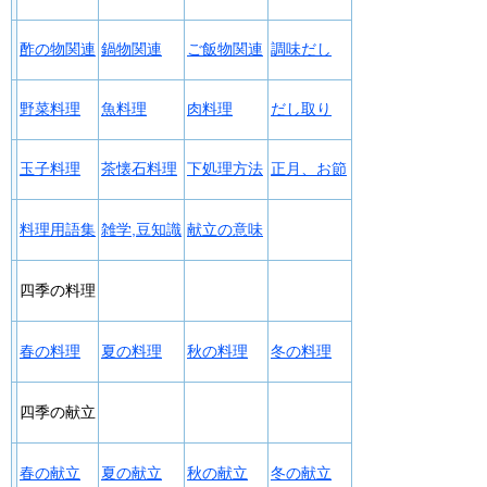
酢の物関連
鍋物関連
ご飯物関連
調味だし
野菜料理
魚料理
肉料理
だし取り
玉子料理
茶懐石料理
下処理方法
正月、お節
料理用語集
雑学,豆知識
献立の意味
四季の料理
春の料理
夏の料理
秋の料理
冬の料理
四季の献立
春の献立
夏の献立
秋の献立
冬の献立