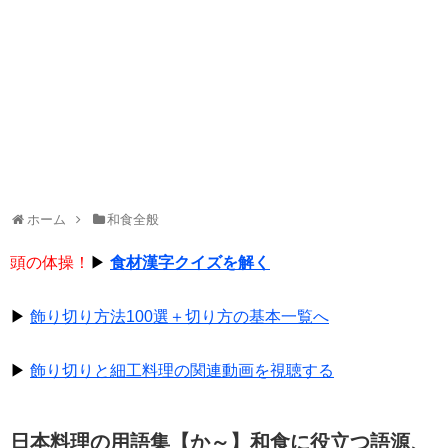
ホーム
和食全般
頭の体操！
▶
食材漢字クイズを解く
▶
飾り切り方法100選＋切り方の基本一覧へ
▶
飾り切りと細工料理の関連動画を視聴する
日本料理の用語集【か～】和食に役立つ語源、