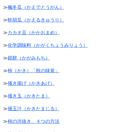
≫
楓冬瓜（かえでとうがん）
≫
蛙胡瓜（かえるきゅうり）
≫
カカオ豆（かかおまめ）
≫
化学調味料（かがくちょうみりょう）
≫
鏡餅（かがみもち）
≫
柿（かき）「秋の味覚」
≫
掻き揚げ（かきあげ）
≫
掻き玉（かきたま）
≫
掻玉汁（かきたまじる）
≫
柿の渋抜き、４つの方法