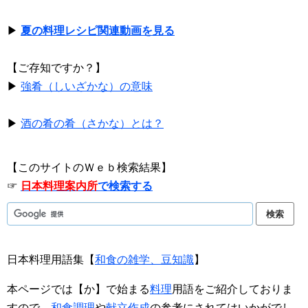
▶
夏の料理レシピ関連動画を見る
【ご存知ですか？】
▶
強肴（しいざかな）の意味
▶
酒の肴の肴（さかな）とは？
【このサイトのＷｅｂ検索結果】
☞
日本料理案内所
で検索する
日本料理用語集【
和食の雑学、豆知識
】
本ページでは【か】で始まる
料理
用語をご紹介しておりま
すので、
和食調理
や
献立作成
の参考にされてはいかがでし