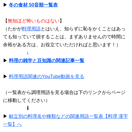
▶
冬の食材 50音順一覧表
【
無知ほど怖いものはない
】
（たかが
料理用語
とはいえ、知らずに恥をかくことはあっ
ても知っていて損することは、まずありませんので時間に
余裕がある方は、お役立ていただければと思います！）
↓
▶
料理の雑学と豆知識の関連記事一覧
▶
料理用語関連のYouTube動画を見る
（一覧表から調理用語を見る場合は下のリンクからページ
に移動してください）
⇩
▶
献立別の料理名や種類などの関連用語一覧表【料理 漢字
一覧】へ