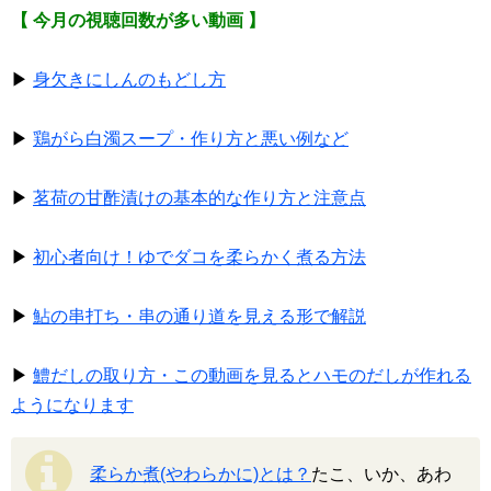
【 今月の視聴回数が多い動画 】
▶
身欠きにしんのもどし方
▶
鶏がら白濁スープ・作り方と悪い例など
▶
茗荷の甘酢漬けの基本的な作り方と注意点
▶
初心者向け！ゆでダコを柔らかく煮る方法
▶
鮎の串打ち・串の通り道を見える形で解説
▶
鱧だしの取り方・この動画を見るとハモのだしが作れる
ようになります
柔らか煮(やわらかに)とは？
たこ、いか、あわ