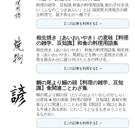
料理の雑学、豆知識 和食の料理用語集 鮒の子付き洗
い（ふなのこつきあらい）とは 滋賀県大津地方の郷
土料理で、親子和えの一種です。 ...
【この記事を利用する】＞
相生焼き（あいおいやき）の意味【料理
の雑学、豆知識】和食の料理用語集
相生焼き（あいおいやき） 和食の料理用語集 相生焼
き（あいおいやき） 尾紙などを飾った姿焼きの魚２
尾を腹合わせに盛り付けたときの呼び名...
【この記事を利用する】＞
鯛の尾より鰯の頭【料理の雑学、豆知
識】食関連ことわざ集
鯛の尾より鰯の頭（たいのおよりいわしのかしら）
の意味 ■ 頭の体操【料理の雑学、豆知識】食材や飲
食などに関連したことわざ集【類語】○ 鶏口と為る
も牛後と為る勿れ（けいこうとなるもぎゅうごとな
るなかれ）
【この記事を利用する】＞