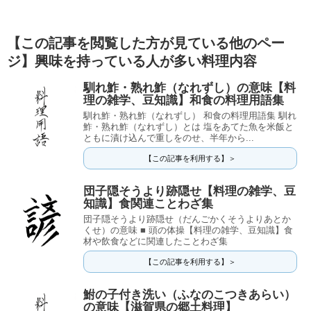
【この記事を閲覧した方が見ている他のペー
ジ】興味を持っている人が多い料理内容
馴れ鮓・熟れ鮓（なれずし）の意味【料
理の雑学、豆知識】和食の料理用語集
馴れ鮓・熟れ鮓（なれずし） 和食の料理用語集 馴れ
鮓・熟れ鮓（なれずし）とは 塩をあてた魚を米飯と
ともに漬け込んで重しをのせ、半年から...
【この記事を利用する】＞
団子隠そうより跡隠せ【料理の雑学、豆
知識】食関連ことわざ集
団子隠そうより跡隠せ（だんごかくそうよりあとか
くせ）の意味 ■ 頭の体操【料理の雑学、豆知識】食
材や飲食などに関連したことわざ集
【この記事を利用する】＞
鮒の子付き洗い（ふなのこつきあらい）
の意味【滋賀県の郷土料理】