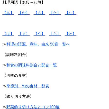
料理用語【あ段～わ段】
【あ】
【か】
【さ】
【た】
【な】
【は】
【ま】
【や】
【ら】
【わ】
≫
料理の語源、意味、由来 50音一覧へ
【調味料割合】
≫
和食の調味料割合と配合一覧
【四季の食材】
≫
季節別、旬の食材一覧表
【飾り切り方法】
≫
野菜飾り切り方法とコツ100選