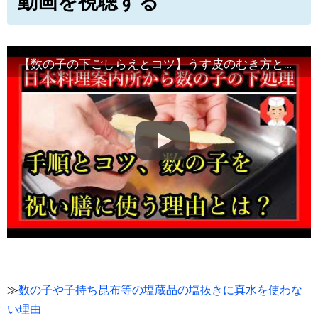
動画を視聴する
【数の子の下ごしらえとコツ】うす皮のむき方と塩抜き・初心者向け味付け方法
≫
数の子や子持ち昆布等の塩蔵品の塩抜きに真水を使わな
い理由