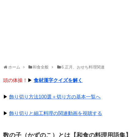
ホーム
和食全般
6.正月、おせち料理関連
頭の体操！
▶
食材漢字クイズを解く
▶
飾り切り方法100選＋切り方の基本一覧へ
▶
飾り切りと細工料理の関連動画を視聴する
数の子（かずのこ）とは【和食の料理用語集】