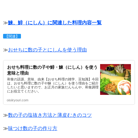
≫
鰊、鯡（にしん）に関連した料理内容一覧
【関連】
≫
おせちに数の子とにしんを使う理由
おせち料理に数の子や鯡・鰊（にしん）を使う
意味と理由
和食の語源、意味、由来【おせち料理の雑学、豆知識】今回
は、おせち料理に数の子や鰊（にしん）を使う理由をご紹介
したいと思いますので、お正月の家族だんらんや、和食調理
にお役立てください。
oisiiryouri.com
≫
数の子の塩抜き方法と薄皮むきのコツ
≫
味つけ数の子の作り方