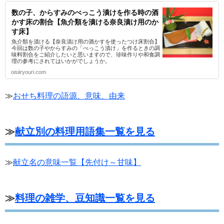
数の子、からすみのべっこう漬けを作る時の酒
かす床の割合【魚介類を漬ける奈良漬け用のか
す床】
魚介類を漬ける【奈良漬け用の酒かすを使ったつけ床割合】
今回は数の子やからすみの「べっこう漬け」を作るときの調
味料割合をご紹介したいと思いますので、珍味作りや和食調
理の参考にされてはいかがでしょうか。
oisiiryouri.com
≫
おせち料理の語源、意味、由来
≫
献立別の料理用語集一覧を見る
≫
献立名の意味一覧【先付け～甘味】
≫
料理の雑学、豆知識一覧を見る