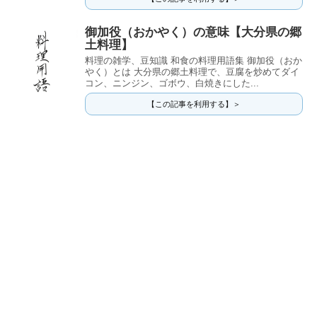
御加役（おかやく）の意味【大分県の郷
土料理】
料理の雑学、豆知識 和食の料理用語集 御加役（おか
やく）とは 大分県の郷土料理で、豆腐を炒めてダイ
コン、ニンジン、ゴボウ、白焼きにした...
【この記事を利用する】＞