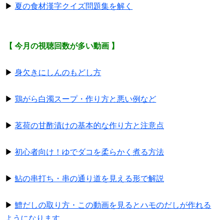
▶
夏の食材漢字クイズ問題集を解く
【 今月の視聴回数が多い動画 】
▶
身欠きにしんのもどし方
▶
鶏がら白濁スープ・作り方と悪い例など
▶
茗荷の甘酢漬けの基本的な作り方と注意点
▶
初心者向け！ゆでダコを柔らかく煮る方法
▶
鮎の串打ち・串の通り道を見える形で解説
▶
鱧だしの取り方・この動画を見るとハモのだしが作れる
ようになります