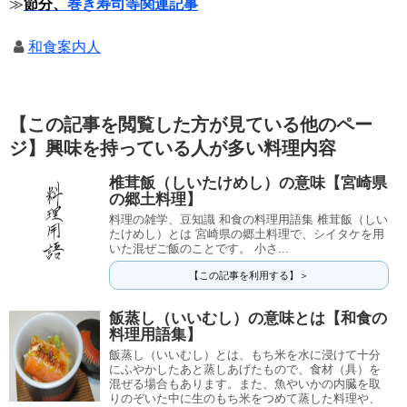
≫
節分、
巻き寿司等関連記事
和食案内人
【この記事を閲覧した方が見ている他のペー
ジ】興味を持っている人が多い料理内容
椎茸飯（しいたけめし）の意味【宮崎県
の郷土料理】
料理の雑学、豆知識 和食の料理用語集 椎茸飯（しい
たけめし）とは 宮崎県の郷土料理で、シイタケを用
いた混ぜご飯のことです。 小さ...
【この記事を利用する】＞
飯蒸し（いいむし）の意味とは【和食の
料理用語集】
飯蒸し（いいむし）とは、もち米を水に浸けて十分
にふやかしたあと蒸しあげたもので、食材（具）を
混ぜる場合もあります。また、魚やいかの内臓を取
りのぞいた中に生のもち米をつめて蒸した料理や、