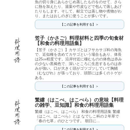
魚の切り身にあらかじめ蒸したものをのせて、さら
に熱を加えたり、湯葉や竹皮などで包んで蒸しあげ
たりもします。そして、献立では蒸し物や煮物がわ
り、またはおしのぎに使うことが多いです。
【この記事を利用する】＞
笠子（かさご）料理材料と四季の旬食材
【和食の料理用語集】
【笠子（かさご）】カサゴとはフサカサゴ科の海魚
で、近似種を含めてカサゴという場合もあり、体長
は25㎝程度です。沿岸付近に棲むものの体色は赤み
の少ない黒褐色で、深いところに生息するものは赤
みが強い。口が大きく頭がゴツゴツしていて胸鰭
（むなびれ）が張っており、頭部には多くのトゲが
ある。
【この記事を利用する】＞
繁縷（はこべ、はこべら）の意味【料理
の雑学、豆知識】和食の料理用語集
繁縷（はこべ、はこべら） 和食の料理用語集 繁縷
（はこべ、はこべら）とは なでしこ科の２年草で
「春の七草」のひとつです。 朝日に...
【この記事を利用する】＞