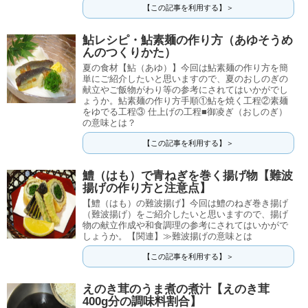
【この記事を利用する】＞
鮎レシピ・鮎素麺の作り方（あゆそうめ
んのつくりかた）
夏の食材【鮎（あゆ）】今回は鮎素麺の作り方を簡
単にご紹介したいと思いますので、夏のおしのぎの
献立やご飯物がわり等の参考にされてはいかがでし
ょうか。鮎素麺の作り方手順①鮎を焼く工程②素麺
をゆでる工程③ 仕上げの工程■御凌ぎ（おしのぎ）
の意味とは？
【この記事を利用する】＞
鱧（はも）で青ねぎを巻く揚げ物【難波
揚げの作り方と注意点】
【鱧（はも）の難波揚げ】今回は鱧のねぎ巻き揚げ
（難波揚げ）をご紹介したいと思いますので、揚げ
物の献立作成や和食調理の参考にされてはいかがで
しょうか。【関連】≫難波揚げの意味とは
【この記事を利用する】＞
えのき茸のうま煮の煮汁【えのき茸
400g分の調味料割合】