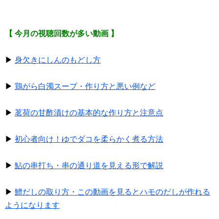
【 今月の視聴回数が多い動画 】
▶
身欠きにしんのもどし方
▶
鶏がら白濁スープ・作り方と悪い例など
▶
茗荷の甘酢漬けの基本的な作り方と注意点
▶
初心者向け！ゆでダコを柔らかく煮る方法
▶
鮎の串打ち・串の通り道を見える形で解説
▶
鱧だしの取り方・この動画を見るとハモのだしが作れる
ようになります