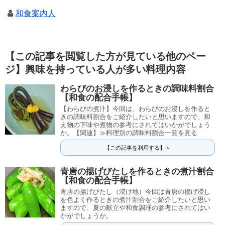
和食案内人
【この記事を閲覧した方が見ている他のペー
ジ】興味を持っている人が多い料理内容
わらびのお浸しを作るときの調味料割合
【和食の配合手帳】
【わらびの煮汁】今回は、わらびのお浸しを作ると
きの調味料割合をご紹介したいと思いますので、和
え物の下味や煮物の参考にされてはいかがでしょう
か。【関連】≫料理別の調味料割合一覧を見る
【この記事を利用する】＞
青唐の揚げびたしを作るときの煮汁割合
【和食の配合手帳】
青唐の揚げびたし（浸け地）今回は青唐の揚げ浸し
を色よく作るときの煮汁割合をご紹介したいと思い
ますので、夏の献立や和食調理の参考にされてはい
かがでしょうか。