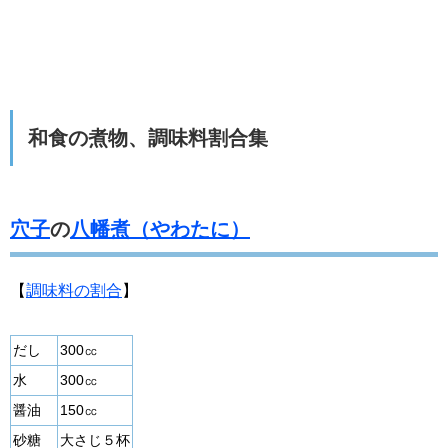
和食の煮物、調味料割合集
穴子
の
八幡煮（やわたに）
【
調味料の割合
】
だし
300㏄
水
300㏄
醤油
150㏄
砂糖
大さじ５杯