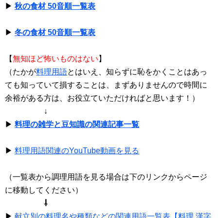
▶
秋の食材 50音順一覧表
▶
冬の食材 50音順一覧表
【
無知ほど怖いものはない
】
（たかが
料理用語
とはいえ、知らずに恥をかくことはあっ
ても知っていて損することは、まずありませんので時間に
余裕がある方は、お役立ていただければと思います！）
↓
▶
料理の雑学と豆知識の関連記事一覧
▶
料理用語関連のYouTube動画を見る
（一覧表から調理用語を見る場合は下のリンクからページ
に移動してください）
⇩
▶
献立別の料理名や種類などの関連用語一覧表【料理 漢字