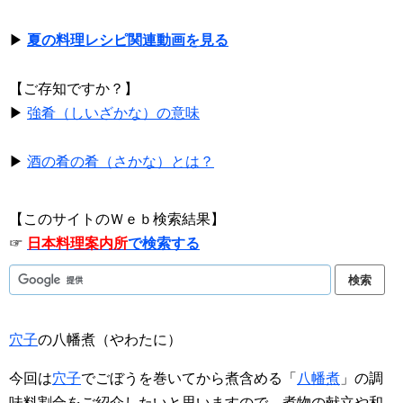
▶
夏の料理レシピ関連動画を見る
【ご存知ですか？】
▶
強肴（しいざかな）の意味
▶
酒の肴の肴（さかな）とは？
【このサイトのＷｅｂ検索結果】
☞
日本料理案内所
で検索する
穴子
の八幡煮（やわたに）
今回は
穴子
でごぼうを巻いてから煮含める「
八幡煮
」の調
味料割合をご紹介したいと思いますので、煮物の献立や和