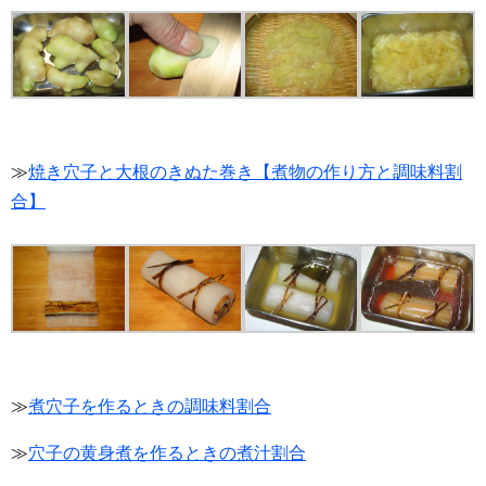
≫
焼き穴子と大根のきぬた巻き【煮物の作り方と調味料割
合】
≫
煮穴子を作るときの調味料割合
≫
穴子の黄身煮を作るときの煮汁割合