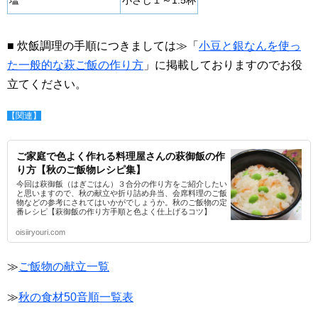
塩
小さじ１～1.5杯
■ 炊飯調理の手順につきましては≫「
小豆と銀なんを使っ
た一般的な萩ご飯の作り方
」に掲載しておりますのでお役
立てください。
【関連】
ご家庭で色よく作れる料理屋さんの萩御飯の作
り方【秋のご飯物レシピ集】
今回は萩御飯（はぎごはん）３合分の作り方をご紹介したい
と思いますので、秋の献立や折り詰め弁当、会席料理のご飯
物などの参考にされてはいかがでしょうか。秋のご飯物の定
番レシピ【萩御飯の作り方手順と色よく仕上げるコツ】
oisiiryouri.com
≫
ご飯物の献立一覧
≫
秋の食材50音順一覧表