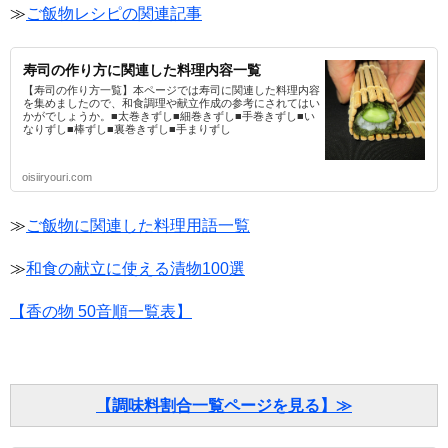
≫
ご飯物レシピの関連記事
寿司の作り方に関連した料理内容一覧
【寿司の作り方一覧】本ページでは寿司に関連した料理内容
を集めましたので、和食調理や献立作成の参考にされてはい
かがでしょうか。■太巻きずし■細巻きずし■手巻きずし■い
なりずし■棒ずし■裏巻きずし■手まりずし
oisiiryouri.com
≫
ご飯物に関連した料理用語一覧
≫
和食の献立に使える漬物100選
【香の物 50音順一覧表】
【調味料割合一覧ページを見る】≫