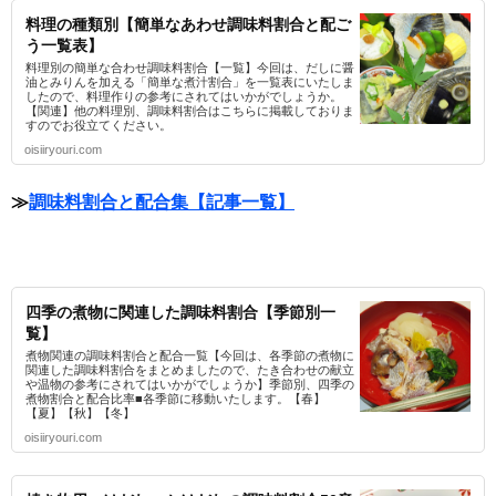
料理の種類別【簡単なあわせ調味料割合と配ご
う一覧表】
料理別の簡単な合わせ調味料割合【一覧】今回は、だしに醤
油とみりんを加える「簡単な煮汁割合」を一覧表にいたしま
したので、料理作りの参考にされてはいかがでしょうか。
【関連】他の料理別、調味料割合はこちらに掲載しておりま
すのでお役立てください。
oisiiryouri.com
≫
調味料割合と配合集【記事一覧】
四季の煮物に関連した調味料割合【季節別一
覧】
煮物関連の調味料割合と配合一覧【今回は、各季節の煮物に
関連した調味料割合をまとめましたので、たき合わせの献立
や温物の参考にされてはいかがでしょうか】季節別、四季の
煮物割合と配合比率■各季節に移動いたします。【春】
【夏】【秋】【冬】
oisiiryouri.com