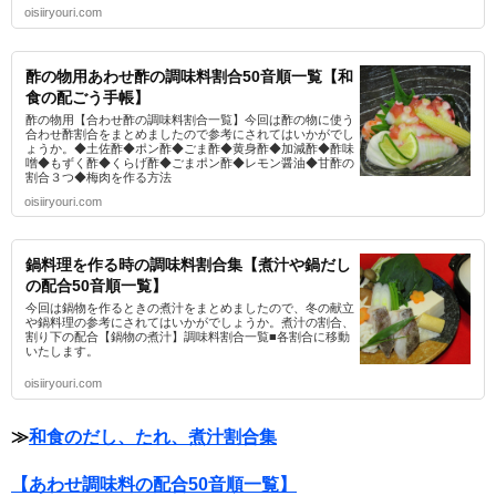
oisiiryouri.com
酢の物用あわせ酢の調味料割合50音順一覧【和
食の配ごう手帳】
酢の物用【合わせ酢の調味料割合一覧】今回は酢の物に使う
合わせ酢割合をまとめましたので参考にされてはいかがでし
ょうか。◆土佐酢◆ポン酢◆ごま酢◆黄身酢◆加減酢◆酢味
噌◆もずく酢◆くらげ酢◆ごまポン酢◆レモン醤油◆甘酢の
割合３つ◆梅肉を作る方法
oisiiryouri.com
鍋料理を作る時の調味料割合集【煮汁や鍋だし
の配合50音順一覧】
今回は鍋物を作るときの煮汁をまとめましたので、冬の献立
や鍋料理の参考にされてはいかがでしょうか。煮汁の割合、
割り下の配合【鍋物の煮汁】調味料割合一覧■各割合に移動
いたします。
oisiiryouri.com
≫
和食のだし、たれ、煮汁割合集
【あわせ調味料の配合50音順一覧】