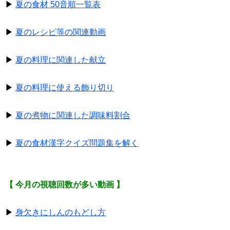
▶
夏の食材 50音順一覧表
▶
夏のレシピ等の関連動画
▶
夏の料理に関連した献立
▶
夏の料理に使える飾り切り
▶
夏の煮物に関連した調味料割合
▶
夏の食材漢字クイズ問題集を解く
【 今月の視聴回数が多い動画 】
▶
身欠きにしんのもどし方