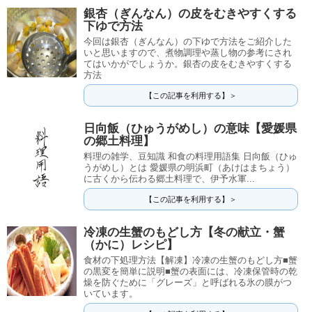
銀杏（ぎんなん）の皮をむきやすくする
下ゆで方法
今回は銀杏（ぎんなん）の下ゆで方法をご紹介した
いと思いますので、煮物調理や蒸し物の参考にされ
てはいかがでしょうか。銀杏の皮をむきやすくする
方法
【この記事を利用する】＞
日向飯（ひゅうがめし）の意味【愛媛県
の郷土料理】
料理の雑学、豆知識 和食の料理用語集 日向飯（ひゅ
うがめし）とは 愛媛県の明浜町（あけはまちょう）
に古くから伝わる郷土料理で、伊予水軍...
【この記事を利用する】＞
冷凍の生蟹のもどし方【冬の献立・蟹
（かに）レシピ】
食材の下処理方法【解凍】冷凍の生蟹のもどし方■蟹
の黒変を簡単に説明■蟹の表面には、冷凍保管時の乾
燥を防ぐために「グレーズ」と呼ばれる氷の膜がつ
いています。