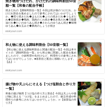
焼き物用つけだれ、かけだれの調味料割合50音
順一覧【和食の配合手帳】
焼きだれの【調味料割合一覧】今回は焼き物のつけだれ、か
けだれ割合を集めましたので参考にされてはいかがでしょう
か。◆照り焼きだれ◆はもだれ◆ぶりの焼きだれ◆うなぎだ
れ◆若狭焼き◆鴨肉、鶏肉のくわ焼き◆焼き鳥だれ◆万能醤
油だれ◆たいのゆうあん焼き◆さわらのゆうあん焼き◆味噌
ゆうあん◆白玉みそ◆豚肉のしょうが焼き
oisiiryouri.com
和え物に使える調味料割合【50音順一覧】
【和え物に使える調味料割合と関連の配合一覧】今回は本サ
イトの「調味料割合一覧」から和え物に関連した配合を集め
ましたので、小鉢料理や先付けなど、料理作りの参考にされ
てはいかがでしょうか。■各割合と配合に移動いたします。
【あ】～
oisiiryouri.com
揚げ物や天ぷらにそえる【つけ塩割合と作り方
一覧】
和食の揚げ物用【つけ塩の作り方と割合】今回は天ぷらや揚
げ物に添える「つけ塩」をまとめましたので、献立作成や料
理作りの参考にされてはいかがでしょうか。≫【抹茶塩の作
り方】