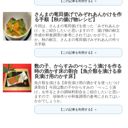
【この記事を利用する】＞
さんまの竜田揚げでみぞれあんかけを作
る手順【秋の揚げ物レシピ】
今回は、さんまの竜田揚げを使った「みぞれあんか
け」をご紹介したいと思いますので、揚げ物の献立
作成や和食調理の参考にされてはいかがでしょう
か。秋の献立、さんまの竜田揚げみぞれあんの作り
方手順
【この記事を利用する】＞
数の子、からすみのべっこう漬けを作る
時の酒かす床の割合【魚介類を漬ける奈
良漬け用のかす床】
魚介類を漬ける【奈良漬け用の酒かすを使ったつけ
床割合】今回は数の子やからすみの「べっこう漬
け」を作るときの調味料割合をご紹介したいと思い
ますので、珍味作りや和食調理の参考にされてはい
かがでしょうか。
【この記事を利用する】＞