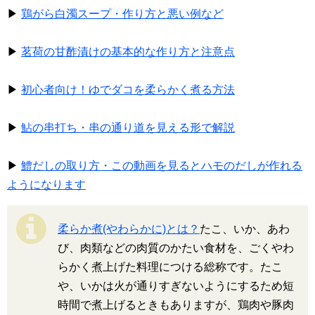
▶
鶏がら白濁スープ・作り方と悪い例など
▶
茗荷の甘酢漬けの基本的な作り方と注意点
▶
初心者向け！ゆでダコを柔らかく煮る方法
▶
鮎の串打ち・串の通り道を見える形で解説
▶
鱧だしの取り方・この動画を見るとハモのだしが作れる
ようになります
柔らか煮(やわらかに)とは？
たこ、いか、あわ
び、肉類などの肉質のかたい食材を、ごくやわ
らかく煮上げた料理につける総称です。たこ
や、いかは火が通りすぎないようにするため短
時間で煮上げるときもありますが、鶏肉や豚肉