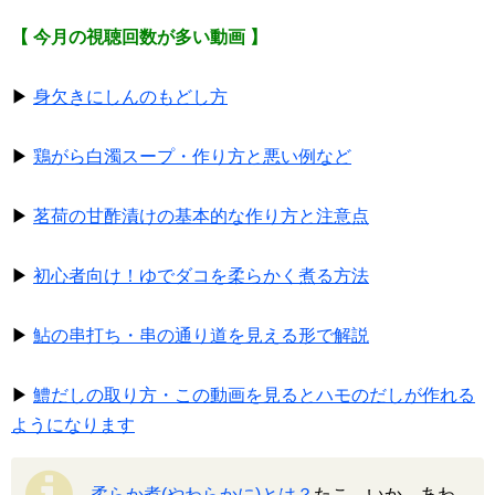
【 今月の視聴回数が多い動画 】
▶
身欠きにしんのもどし方
▶
鶏がら白濁スープ・作り方と悪い例など
▶
茗荷の甘酢漬けの基本的な作り方と注意点
▶
初心者向け！ゆでダコを柔らかく煮る方法
▶
鮎の串打ち・串の通り道を見える形で解説
▶
鱧だしの取り方・この動画を見るとハモのだしが作れる
ようになります
柔らか煮(やわらかに)とは？
たこ、いか、あわ