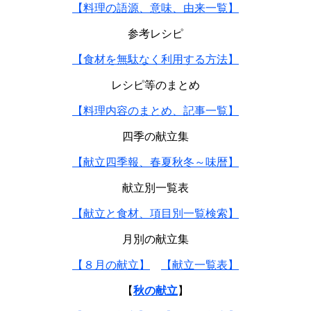
【料理の語源、意味、由来一覧】
参考レシピ
【食材を無駄なく利用する方法】
レシピ等のまとめ
【料理内容のまとめ、記事一覧】
四季の献立集
【献立四季報、春夏秋冬～味暦】
献立別一覧表
【献立と食材、項目別一覧検索】
月別の献立集
【８月の献立】
【献立一覧表】
【
秋の献立
】