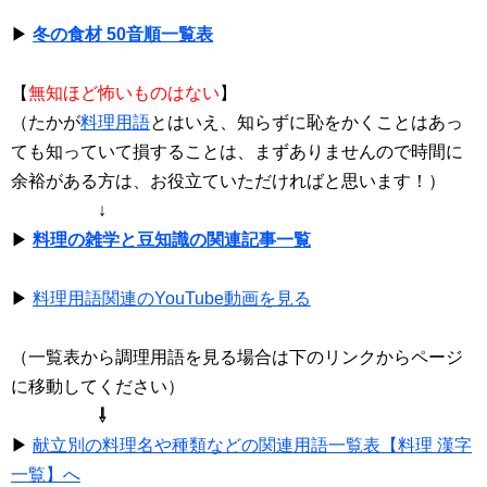
▶
冬の食材 50音順一覧表
【
無知ほど怖いものはない
】
（たかが
料理用語
とはいえ、知らずに恥をかくことはあっ
ても知っていて損することは、まずありませんので時間に
余裕がある方は、お役立ていただければと思います！）
↓
▶
料理の雑学と豆知識の関連記事一覧
▶
料理用語関連のYouTube動画を見る
（一覧表から調理用語を見る場合は下のリンクからページ
に移動してください）
⇩
▶
献立別の料理名や種類などの関連用語一覧表【料理 漢字
一覧】へ