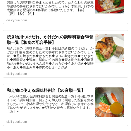
関連した調味料割合をまとめましたので、たき合わせの献立
や温物の参考にされてはいかがでしょうか】季節別、四季の
煮物割合と配合比率■各季節に移動いたします。【春】
【夏】【秋】【冬】
oisiiryouri.com
焼き物用つけだれ、かけだれの調味料割合50音
順一覧【和食の配合手帳】
焼きだれの【調味料割合一覧】今回は焼き物のつけだれ、か
けだれ割合を集めましたので参考にされてはいかがでしょう
か。◆照り焼きだれ◆はもだれ◆ぶりの焼きだれ◆うなぎだ
れ◆若狭焼き◆鴨肉、鶏肉のくわ焼き◆焼き鳥だれ◆万能醤
油だれ◆たいのゆうあん焼き◆さわらのゆうあん焼き◆味噌
ゆうあん◆白玉みそ◆豚肉のしょうが焼き
oisiiryouri.com
和え物に使える調味料割合【50音順一覧】
【和え物に使える調味料割合と関連の配合一覧】今回は本サ
イトの「調味料割合一覧」から和え物に関連した配合を集め
ましたので、小鉢料理や先付けなど、料理作りの参考にされ
てはいかがでしょうか。■各割合と配合に移動いたします。
【あ】～
oisiiryouri.com