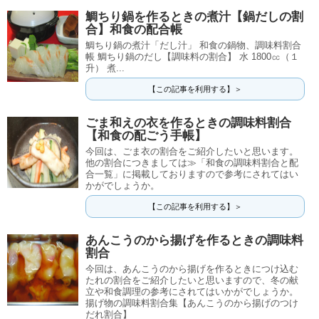
鯛ちり鍋を作るときの煮汁【鍋だしの割
合】和食の配合帳
鯛ちり鍋の煮汁「だし汁」 和食の鍋物、調味料割合
帳 鯛ちり鍋のだし【調味料の割合】 水 1800㏄（１
升） 煮...
【この記事を利用する】＞
ごま和えの衣を作るときの調味料割合
【和食の配ごう手帳】
今回は、ごま衣の割合をご紹介したいと思います。
他の割合につきましては≫「和食の調味料割合と配
合一覧」に掲載しておりますので参考にされてはい
かがでしょうか。
【この記事を利用する】＞
あんこうのから揚げを作るときの調味料
割合
今回は、あんこうのから揚げを作るときにつけ込む
たれの割合をご紹介したいと思いますので、冬の献
立や和食調理の参考にされてはいかがでしょうか。
揚げ物の調味料割合集【あんこうのから揚げのつけ
だれ割合】