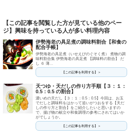
【この記事を閲覧した方が見ている他のペー
ジ】興味を持っている人が多い料理内容
伊勢海老の具足煮の調味料割合【和食の
配合手帳】
伊勢海老の具足煮（いせえびのぐそく煮） 煮物の調
味料割合集 伊勢海老の具足煮 【調味料の割合】 だ
し ６ 薄...
【この記事を利用する】＞
天つゆ・天だしの作り方手順【３：１：
0.5：0.5 の割合】
濃いめの天だし【３：１：0.5：0.5】今回は、お玉
でだしと調味料をはかって追いがつおをする【天だ
しの作り方と割合】をご紹介したいと思いますの
で、揚げ物の献立や和食調理の参考にされてはいか
がでしょうか。
【この記事を利用する】＞