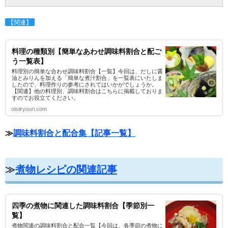
【関連】
料理の種類別【簡単なあわせ調味料割合と配ご
う一覧表】
料理別の簡単な合わせ調味料割合【一覧】今回は、だしに醤
油とみりんを加える「簡単な煮汁割合」を一覧表にいたしま
したので、料理作りの参考にされてはいかがでしょうか。
【関連】他の料理別、調味料割合はこちらに掲載しておりま
すのでお役立てください。
oisiiryouri.com
≫
調味料割合と配合集【記事一覧】
≫
煮物レシピの関連記事
四季の煮物に関連した調味料割合【季節別一
覧】
煮物関連の調味料割合と配合一覧【今回は、各季節の煮物に