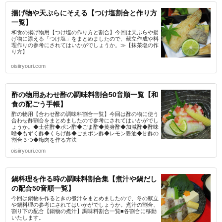
揚げ物や天ぷらにそえる【つけ塩割合と作り方
一覧】
和食の揚げ物用【つけ塩の作り方と割合】今回は天ぷらや揚
げ物に添える「つけ塩」をまとめましたので、献立作成や料
理作りの参考にされてはいかがでしょうか。≫【抹茶塩の作
り方】
oisiiryouri.com
酢の物用あわせ酢の調味料割合50音順一覧【和
食の配ごう手帳】
酢の物用【合わせ酢の調味料割合一覧】今回は酢の物に使う
合わせ酢割合をまとめましたので参考にされてはいかがでし
ょうか。◆土佐酢◆ポン酢◆ごま酢◆黄身酢◆加減酢◆酢味
噌◆もずく酢◆くらげ酢◆ごまポン酢◆レモン醤油◆甘酢の
割合３つ◆梅肉を作る方法
oisiiryouri.com
鍋料理を作る時の調味料割合集【煮汁や鍋だし
の配合50音順一覧】
今回は鍋物を作るときの煮汁をまとめましたので、冬の献立
や鍋料理の参考にされてはいかがでしょうか。煮汁の割合、
割り下の配合【鍋物の煮汁】調味料割合一覧■各割合に移動
いたします。