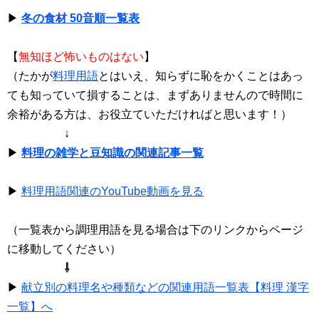
▶
冬の食材 50音順一覧表
【
無知ほど怖いものはない
】
（たかが
料理用語
とはいえ、知らずに恥をかくことはあっ
ても知っていて損することは、まずありませんので時間に
余裕がある方は、お役立ていただければと思います！）
↓
▶
料理の雑学と豆知識の関連記事一覧
▶
料理用語関連のYouTube動画を見る
（一覧表から調理用語を見る場合は下のリンクからページ
に移動してください）
⇩
▶
献立別の料理名や種類などの関連用語一覧表【料理 漢字
一覧】へ