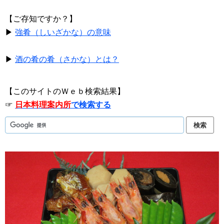
【ご存知ですか？】
▶
強肴（しいざかな）の意味
▶
酒の肴の肴（さかな）とは？
【このサイトのＷｅｂ検索結果】
☞
日本料理案内所
で検索する