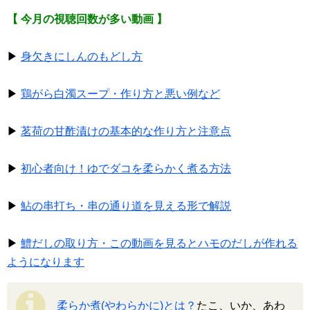
【 今月の視聴回数が多い動画 】
▶
身欠きにしんのもどし方
▶
鶏がら白濁スープ・作り方と悪い例など
▶
茗荷の甘酢漬けの基本的な作り方と注意点
▶
初心者向け！ゆでダコを柔らかく煮る方法
▶
鮎の串打ち・串の通り道を見える形で解説
▶
鱧だしの取り方・この動画を見るとハモのだしが作れる
ようになります
柔らか煮(やわらかに)とは？
たこ、いか、あわ