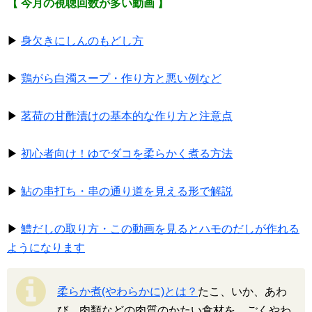
【 今月の視聴回数が多い動画 】
▶
身欠きにしんのもどし方
▶
鶏がら白濁スープ・作り方と悪い例など
▶
茗荷の甘酢漬けの基本的な作り方と注意点
▶
初心者向け！ゆでダコを柔らかく煮る方法
▶
鮎の串打ち・串の通り道を見える形で解説
▶
鱧だしの取り方・この動画を見るとハモのだしが作れる
ようになります
柔らか煮(やわらかに)とは？
たこ、いか、あわ
び、肉類などの肉質のかたい食材を、ごくやわ