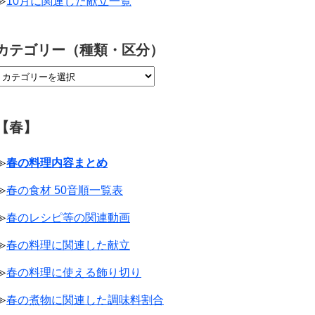
≫
10月に関連した献立一覧
カテゴリー（種類・区分）
【春】
≫
春の料理内容まとめ
≫
春の食材 50音順一覧表
≫
春のレシピ等の関連動画
≫
春の料理に関連した献立
≫
春の料理に使える飾り切り
≫
春の煮物に関連した調味料割合