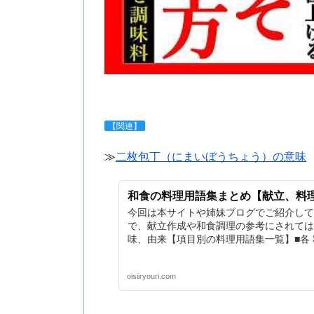
【関連】
≫
二枚包丁（にまいぼうちょう）の意味
和食の料理用語集まとめ【献立、料
今回は本サイトや姉妹ブログでご紹介して
で、献立作成や和食調理の参考にされては
味、由来【項目別の料理用語集一覧】■各
oisiiryouri.com