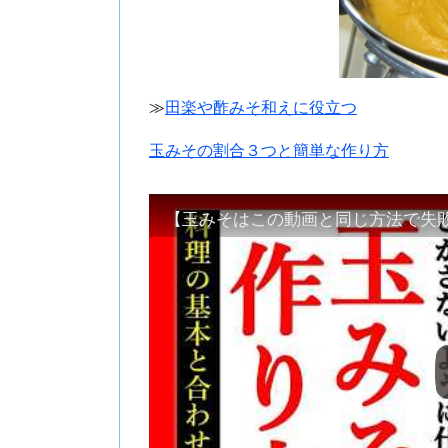
≫
田楽や酢みそ和えに役立つ
玉みその割合３つと簡単な作り方
【玉みそはこの動画と同じ方法で失