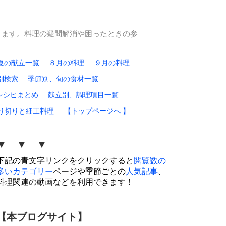
ります。料理の疑問解消や困ったときの参
夏の献立一覧
８月の料理
９月の料理
別検索
季節別、旬の食材一覧
レシピまとめ
献立別、調理項目一覧
り切りと細工料理
【トップページへ 】
▼ ▼ ▼
下記の青文字リンクをクリックすると
閲覧数の
多いカテゴリー
ページや季節ごとの
人気記事
、
料理関連の動画などを利用できます！
【本ブログサイト】