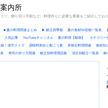
石案内所
やコツ、飾り切り手順など、料理作りに必要な要素をご紹介してお
■ 夏の料理関連まとめ
▶ 献立四季報
夏の食材50音順一覧表
人気記事
YouTubeチャンネル
夏の料理【動画】
カテゴリー
体操！漢字クイズ
調味料割合と配ごう集
茶懐石料理関連
食材別
覧表
寿司の作り方関連
献立別料理用語集
項目別献立一覧表
飾