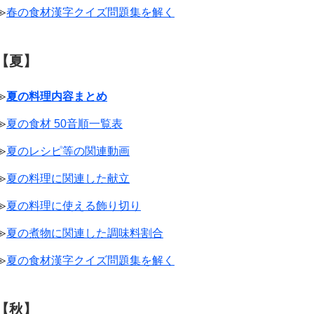
≫
春の食材漢字クイズ問題集を解く
【夏】
≫
夏の料理内容まとめ
≫
夏の食材 50音順一覧表
≫
夏のレシピ等の関連動画
≫
夏の料理に関連した献立
≫
夏の料理に使える飾り切り
≫
夏の煮物に関連した調味料割合
≫
夏の食材漢字クイズ問題集を解く
【秋】