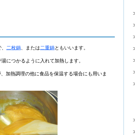
で、
二枚鍋
、または
二重鍋
ともいいます。
が湯につかるように入れて加熱します。
が、加熱調理の他に食品を保温する場合にも用いま