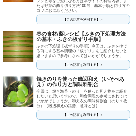
レシピ等をご覧になる方は本サイトの料理内容、ま
たは野菜の飾り切り方法100選、基本手順と切り方の
コツにお進みください。
【この記事を利用する】＞
春の食材/蕗レシピ【ふきの下処理方法
の基本・ふきの板ずり手順】
ふきの下処理【板ずりの手順】今回は、ふきをゆで
る前にする基本調理の「板ずり」をご紹介したいと
思いますので参考にされてはいかがでしょうか。
【この記事を利用する】＞
焼きのりを使った磯辺和え（いそべあ
え）の作り方と調味料割合
今回は、焼き海苔（のり）を使った和え物をご紹介
したいと思いますので、和食調理の参考にされては
いかがでしょうか。和え衣の調味料割合（のり１枚
分）【磯辺和えの語源、意味とは】
【この記事を利用する】＞