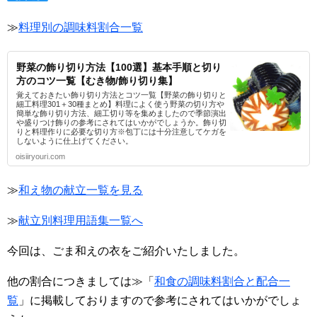
≫
料理別の調味料割合一覧
野菜の飾り切り方法【100選】基本手順と切り
方のコツ一覧【むき物/飾り切り集】
覚えておきたい飾り切り方法とコツ一覧【野菜の飾り切りと
細工料理301＋30種まとめ】料理によく使う野菜の切り方や
簡単な飾り切り方法、細工切り等を集めましたので季節演出
や盛りつけ飾りの参考にされてはいかがでしょうか。飾り切
りと料理作りに必要な切り方※包丁には十分注意してケガを
しないように仕上げてください。
oisiiryouri.com
≫
和え物の献立一覧を見る
≫
献立別料理用語集一覧へ
今回は、ごま和えの衣をご紹介いたしました。
他の割合につきましては≫「
和食の調味料割合と配合一
覧
」に掲載しておりますので参考にされてはいかがでしょ