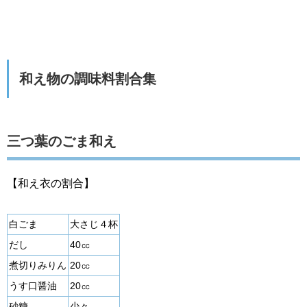
和え物の調味料割合集
三つ葉のごま和え
【和え衣の割合】
白ごま
大さじ４杯
だし
40㏄
煮切りみりん
20㏄
うす口醤油
20㏄
砂糖
少々