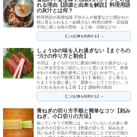
れる理由【語源と由来を解説】料理用語
の灰汁とは何？
料理用語の基礎知識 子供さんや後輩などに聞かれた
時に答えられる人！結構少ない料理の雑学・豆知識
不快に感じる味の苦味・えぐ味・渋味などや...
【この記事を利用する】＞
しょうゆの味を入れ過ぎない【まぐろの
づけの作り方と割合】
今回は、まぐろのづけに醤油の味が入り過ぎないよ
うに作る方法をご紹介したいと思いますので、刺身
がわりや和え物の参考にされてはいかがでしょう
か。まぐろの下処理工程【１】最初に、さく取りし
たまぐろを湯に通して「霜降り」してください。つ
けだれを合わせる工程【２】調味料の割合
【この記事を利用する】＞
青ねぎの切り方手順と簡単なコツ【刻み
ねぎ、小口切りの方法】
知っていそうで実際には、やっていない人が多い青
ねぎの小口切りのコツ【野菜の切り方、刻みねぎ、
洗いねぎ】今回の手順は初歩的なことですので他の