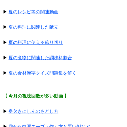
▶
夏のレシピ等の関連動画
▶
夏の料理に関連した献立
▶
夏の料理に使える飾り切り
▶
夏の煮物に関連した調味料割合
▶
夏の食材漢字クイズ問題集を解く
【 今月の視聴回数が多い動画 】
▶
身欠きにしんのもどし方
▶
鶏がら白濁スープ・作り方と悪い例など