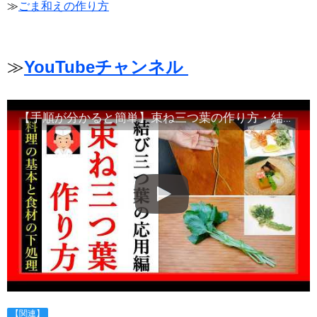
≫
ごま和えの作り方
≫
YouTubeチャンネル
【手順が分かると簡単】束ね三つ葉の作り方・結び三つ葉の応用編
【関連】