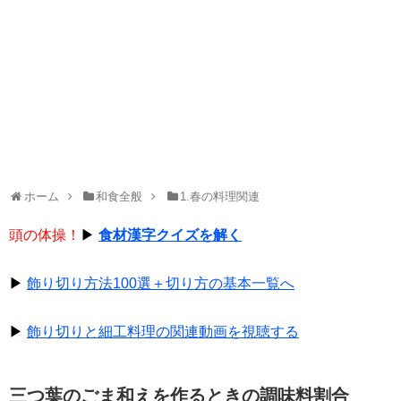
ホーム
和食全般
1.春の料理関連
頭の体操！
▶
食材漢字クイズを解く
▶
飾り切り方法100選＋切り方の基本一覧へ
▶
飾り切りと細工料理の関連動画を視聴する
三つ葉のごま和えを作るときの調味料割合