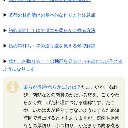
▶
茗荷の甘酢漬けの基本的な作り方と注意点
▶
初心者向け！ゆでダコを柔らかく煮る方法
▶
鮎の串打ち・串の通り道を見える形で解説
▶
鱧だしの取り方・この動画を見るとハモのだしが作れる
ようになります
柔らか煮(やわらかに)とは？
たこ、いか、あわ
び、肉類などの肉質のかたい食材を、ごくやわ
らかく煮上げた料理につける総称です。たこ
や、いかは火が通りすぎないようにするため短
時間で煮上げるときもありますが、鶏肉や豚肉
などの厚切り、ぶつ切り、かたまりの肉を煮る