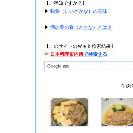
【ご存知ですか？】
▶
強肴（しいざかな）の意味
▶
酒の肴の肴（さかな）とは？
【このサイトのＷｅｂ検索結果】
☞
日本料理案内所
で検索する
牛肉