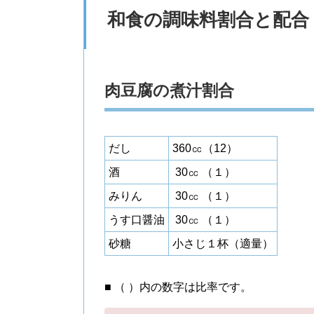
和食の調味料割合と配合
肉豆腐の煮汁割合
だし
360㏄（12）
酒
30㏄ （１）
みりん
30㏄ （１）
うす口醤油
30㏄ （１）
砂糖
小さじ１杯（適量）
■ （ ）内の数字は比率です。