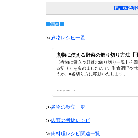
【調味料割
【関連】
≫
煮物レシピ一覧
煮物に使える野菜の飾り切り方法【
【煮物に役立つ野菜の飾り切り一覧】今回
る切り方を集めましたので、和食調理や献
うか。■各切り方に移動いたします。
oisiiryouri.com
≫
煮物の献立一覧
≫
肉類の煮物レシピ
≫
肉料理レシピ関連一覧