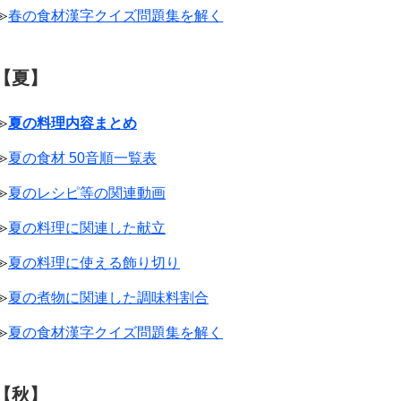
≫
春の食材漢字クイズ問題集を解く
【夏】
≫
夏の料理内容まとめ
≫
夏の食材 50音順一覧表
≫
夏のレシピ等の関連動画
≫
夏の料理に関連した献立
≫
夏の料理に使える飾り切り
≫
夏の煮物に関連した調味料割合
≫
夏の食材漢字クイズ問題集を解く
【秋】