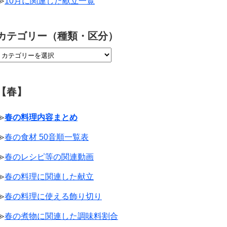
≫
10月に関連した献立一覧
カテゴリー（種類・区分）
【春】
≫
春の料理内容まとめ
≫
春の食材 50音順一覧表
≫
春のレシピ等の関連動画
≫
春の料理に関連した献立
≫
春の料理に使える飾り切り
≫
春の煮物に関連した調味料割合