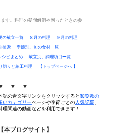
ります。料理の疑問解消や困ったときの参
夏の献立一覧
８月の料理
９月の料理
別検索
季節別、旬の食材一覧
レシピまとめ
献立別、調理項目一覧
り切りと細工料理
【トップページへ 】
▼ ▼ ▼
下記の青文字リンクをクリックすると
閲覧数の
多いカテゴリー
ページや季節ごとの
人気記事
、
料理関連の動画などを利用できます！
【本ブログサイト】