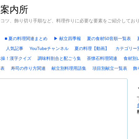
石案内所
やコツ、飾り切り手順など、料理作りに必要な要素をご紹介してお
■ 夏の料理関連まとめ
▶ 献立四季報
夏の食材50音順一覧表
人気記事
YouTubeチャンネル
夏の料理【動画】
カテゴリー
体操！漢字クイズ
調味料割合と配ごう集
茶懐石料理関連
食材別
覧表
寿司の作り方関連
献立別料理用語集
項目別献立一覧表
飾