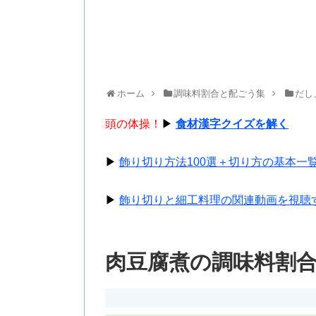
ホーム
調味料割合と配ごう集
だし
頭の体操！
▶
食材漢字クイズを解く
▶
飾り切り方法100選＋切り方の基本一
▶
飾り切りと細工料理の関連動画を視聴
肉豆腐煮の調味料割