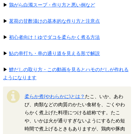
▶
鶏がら白濁スープ・作り方と悪い例など
▶
茗荷の甘酢漬けの基本的な作り方と注意点
▶
初心者向け！ゆでダコを柔らかく煮る方法
▶
鮎の串打ち・串の通り道を見える形で解説
▶
鱧だしの取り方・この動画を見るとハモのだしが作れる
ようになります
柔らか煮(やわらかに)とは？
たこ、いか、あわ
び、肉類などの肉質のかたい食材を、ごくやわ
らかく煮上げた料理につける総称です。たこ
や、いかは火が通りすぎないようにするため短
時間で煮上げるときもありますが、鶏肉や豚肉