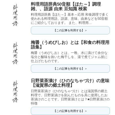
料理用語辞典50音順【ほた～】調理
雑、、語源 由来 豆知識 検索
料理用語辞典【ほた～】基本～応用 和食調理で多く
使われる料理用語、語源、意味、由来などを50音順
にご紹介しております。 また、料理用...
【この記事を利用する】＞
梅醤（うめびしお）とは【和食の料理用
語集】
梅醤（うめびしお）とは、一晩、水に漬けて余分な
塩分と酸味を抜いた梅干しを、湯で煮てジャム状に
仕上げたものです。
【この記事を利用する】＞
日野菜茶漬け（ひのなちゃづけ）の意味
【滋賀県の郷土料理】
日野菜茶漬け（ひのなちゃづけ）とは滋賀県の郷土
料理で、日野菜漬けを刻んだものを具に使用したお
茶漬けのことです。日野菜漬けとは？■日野菜漬けの
特徴
【この記事を利用する】＞