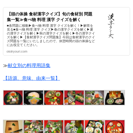
【頭の体操 食材漢字クイズ】旬の食材別 問題
集一覧≫食べ物 料理 漢字 クイズを解く
■各問題に移動▶食べ物 料理 漢字 クイズを解く！▶解答を
見る■食べ物 料理 漢字 クイズ▶春の漢字クイズを解く▶夏
の漢字クイズを解く▶秋の漢字クイズを解く▶冬の漢字クイ
ズを解く▶【食材漢字クイズ問題集】今回は食材漢字のクイ
ズ問題を一覧にいたしましたので、休憩時間の頭の体操など
にお役立てください。
oisiiryouri.com
≫
献立別の料理用語集
【語源、意味、由来一覧】