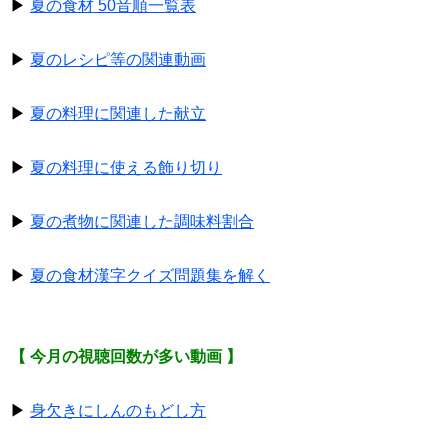
▶
夏の食材 50音順一覧表
▶
夏のレシピ等の関連動画
▶
夏の料理に関連した献立
▶
夏の料理に使える飾り切り
▶
夏の煮物に関連した調味料割合
▶
夏の食材漢字クイズ問題集を解く
【 今月の視聴回数が多い動画 】
▶
身欠きにしんのもどし方