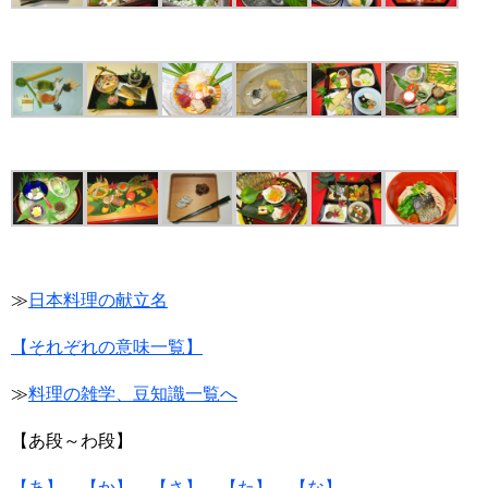
≫
日本料理の献立名
【それぞれの意味一覧】
≫
料理の雑学、豆知識一覧へ
【あ段～わ段】
【あ】
【か】
【さ】
【た】
【な】