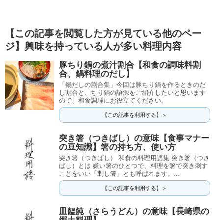
【この記事を閲覧した方が見ている他のペー
ジ】興味を持っている人が多い料理内容
豚ちり鍋の煮汁割合【和食の調味料割
合、鍋料理のだし】
「鍋だしの割合集」今回は豚ちり鍋を作るときのだ
し割合と、ちり鍋の語源をご紹介したいと思います
ので、和食調理にお役立てください。
【この記事を利用する】＞
突き箸（つきばし）の意味【食事マナー
の豆知識】箸の持ち方、使い方
突き箸（つきばし） 和食の料理用語集 突き箸（つき
ばし）とは 嫌い箸のひとつで、料理を箸で突き刺す
ことをいい「刺し箸」とも呼ばれます。...
【この記事を利用する】＞
皿饂飩（さらうどん）の意味【長崎県の