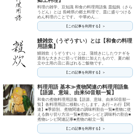
郷土料理】
料理の雑学、豆知識 和食の料理用語集 皿饂飩（さら
うどん）とは 長崎県の郷土料理で、皿に盛りつける
めん料理のことです。 中華めん...
【この記事を利用する】＞
鰻雑炊（うぞうすい）とは【和食の料理
用語集】
鰻雑炊（うぞうすい）とは、蒲焼きにしたウナギを
適当な大きさに切って雑炊に加えたもので、夏の献
立や土用の丑に喜ばれるご飯物です。
【この記事を利用する】＞
料理用語 基本≫煮物関連の料理用語集
【語源、意味、由来50音順一覧】
和食の煮物料理用語集【語源、意味、由来50音順一
覧】各料理用語に移動いたします。あ行～わ行【関
連】■季節別、煮物関連の調味料割合一覧■煮物に使
える飾り切り方法一覧■煮物レシピと調味料の割合■
煮物レシピ関連記事■煮物の献立一覧
【この記事を利用する】＞