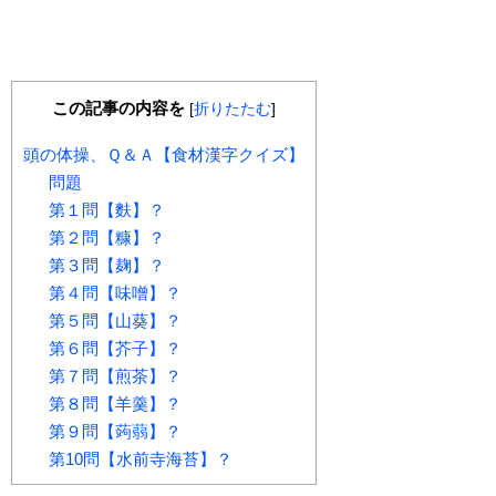
この記事の内容を
[
折りたたむ
]
頭の体操、Ｑ＆Ａ【食材漢字クイズ】
問題
第１問【麩】？
第２問【糠】？
第３問【麹】？
第４問【味噌】？
第５問【山葵】？
第６問【芥子】？
第７問【煎茶】？
第８問【羊羹】？
第９問【蒟蒻】？
第10問【水前寺海苔】？