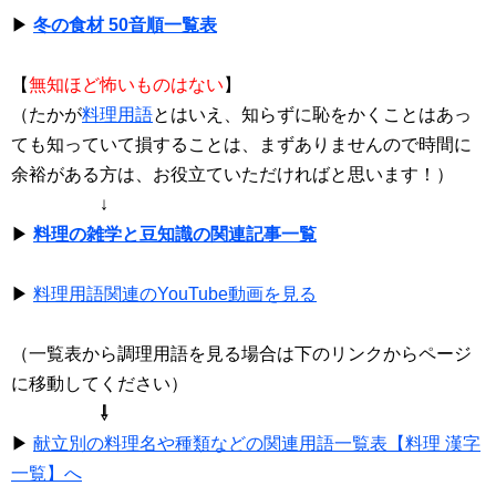
▶
冬の食材 50音順一覧表
【
無知ほど怖いものはない
】
（たかが
料理用語
とはいえ、知らずに恥をかくことはあっ
ても知っていて損することは、まずありませんので時間に
余裕がある方は、お役立ていただければと思います！）
↓
▶
料理の雑学と豆知識の関連記事一覧
▶
料理用語関連のYouTube動画を見る
（一覧表から調理用語を見る場合は下のリンクからページ
に移動してください）
⇩
▶
献立別の料理名や種類などの関連用語一覧表【料理 漢字
一覧】へ