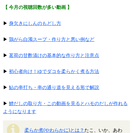
【 今月の視聴回数が多い動画 】
▶
身欠きにしんのもどし方
▶
鶏がら白濁スープ・作り方と悪い例など
▶
茗荷の甘酢漬けの基本的な作り方と注意点
▶
初心者向け！ゆでダコを柔らかく煮る方法
▶
鮎の串打ち・串の通り道を見える形で解説
▶
鱧だしの取り方・この動画を見るとハモのだしが作れる
ようになります
柔らか煮(やわらかに)とは？
たこ、いか、あわ