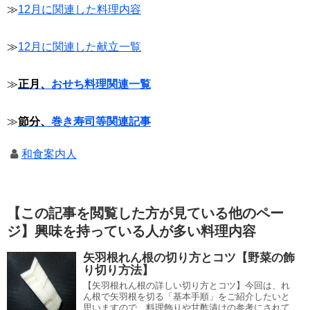
≫
12月に関連した料理内容
≫
12月に関連した献立一覧
≫
正月、
おせち料理関連一覧
≫
節分、
巻き寿司等関連記事
和食案内人
【この記事を閲覧した方が見ている他のペー
ジ】興味を持っている人が多い料理内容
矢羽根れん根の切り方とコツ【野菜の飾
り切り方法】
【矢羽根れん根の詳しい切り方とコツ】今回は、れ
ん根で矢羽根を切る「基本手順」をご紹介したいと
思いますので、料理飾りや甘酢漬けの参考にされて