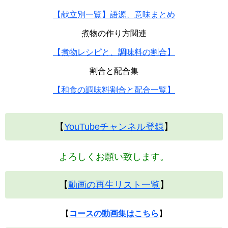
【献立別一覧】語源、意味まとめ
煮物の作り方関連
【煮物レシピと、調味料の割合】
割合と配合集
【和食の調味料割合と配合一覧】
【
YouTubeチャンネル登録
】
よろしくお願い致します。
【
動画の再生リスト一覧
】
【
コースの動画集はこちら
】