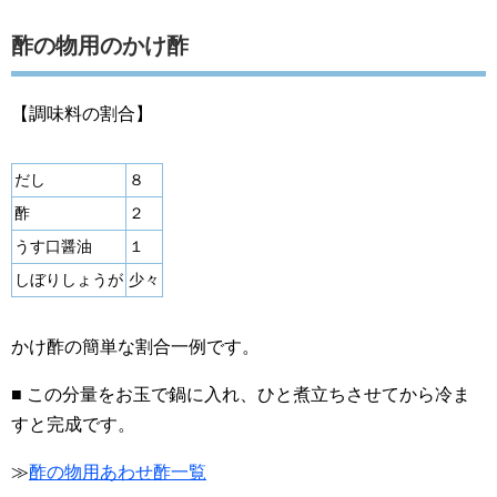
酢の物用のかけ酢
【調味料の割合】
だし
８
酢
２
うす口醤油
１
しぼりしょうが
少々
かけ酢の簡単な割合一例です。
■ この分量をお玉で鍋に入れ、ひと煮立ちさせてから冷ま
すと完成です。
≫
酢の物用あわせ酢一覧