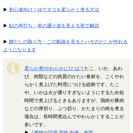
▶
初心者向け！ゆでダコを柔らかく煮る方法
▶
鮎の串打ち・串の通り道を見える形で解説
▶
鱧だしの取り方・この動画を見るとハモのだしが作れる
ようになります
柔らか煮(やわらかに)とは？
たこ、いか、あわ
び、肉類などの肉質のかたい食材を、ごくやわ
らかく煮上げた料理につける総称です。たこ
や、いかは火が通りすぎないようにするため短
時間で煮上げるときもありますが、鶏肉や豚肉
などの厚切り、ぶつ切り、かたまりの肉を煮る
場合は、長時間煮込んでやわらかくすることが
多いです。
▶
『煮物の語源,意味,由来』参照