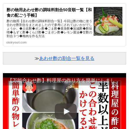
酢の物用あわせ酢の調味料割合50音順一覧【和
食の配ごう手帳】
酢の物用【合わせ酢の調味料割合一覧】今回は酢の物に使う
合わせ酢割合をまとめましたので参考にされてはいかがでし
ょうか。◆土佐酢◆ポン酢◆ごま酢◆黄身酢◆加減酢◆酢味
噌◆もずく酢◆くらげ酢◆ごまポン酢◆レモン醤油◆甘酢の
割合３つ◆梅肉を作る方法
oisiiryouri.com
≫
あわせ酢の割合一覧を見る
【万能合わせ酢】料理屋の作り方を簡単にしましたのでお役立ていただければ幸いです