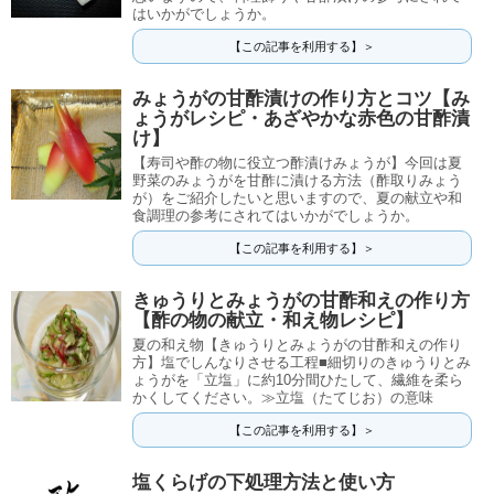
はいかがでしょうか。
【この記事を利用する】＞
みょうがの甘酢漬けの作り方とコツ【み
ょうがレシピ・あざやかな赤色の甘酢漬
け】
【寿司や酢の物に役立つ酢漬けみょうが】今回は夏
野菜のみょうがを甘酢に漬ける方法（酢取りみょう
が）をご紹介したいと思いますので、夏の献立や和
食調理の参考にされてはいかがでしょうか。
【この記事を利用する】＞
きゅうりとみょうがの甘酢和えの作り方
【酢の物の献立・和え物レシピ】
夏の和え物【きゅうりとみょうがの甘酢和えの作り
方】塩でしんなりさせる工程■細切りのきゅうりとみ
ょうがを「立塩」に約10分間ひたして、繊維を柔ら
かくしてください。≫立塩（たてじお）の意味
【この記事を利用する】＞
塩くらげの下処理方法と使い方