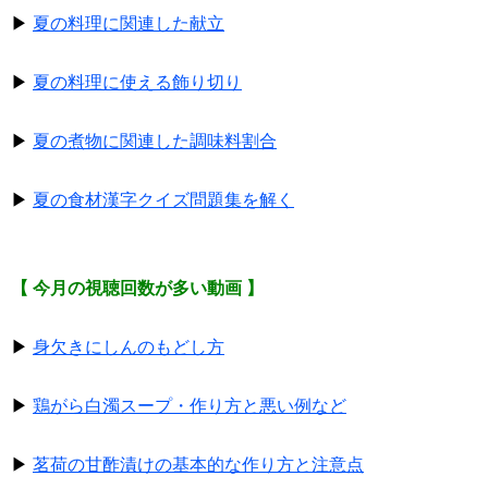
▶
夏の料理に関連した献立
▶
夏の料理に使える飾り切り
▶
夏の煮物に関連した調味料割合
▶
夏の食材漢字クイズ問題集を解く
【 今月の視聴回数が多い動画 】
▶
身欠きにしんのもどし方
▶
鶏がら白濁スープ・作り方と悪い例など
▶
茗荷の甘酢漬けの基本的な作り方と注意点