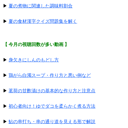
▶
夏の煮物に関連した調味料割合
▶
夏の食材漢字クイズ問題集を解く
【 今月の視聴回数が多い動画 】
▶
身欠きにしんのもどし方
▶
鶏がら白濁スープ・作り方と悪い例など
▶
茗荷の甘酢漬けの基本的な作り方と注意点
▶
初心者向け！ゆでダコを柔らかく煮る方法
▶
鮎の串打ち・串の通り道を見える形で解説