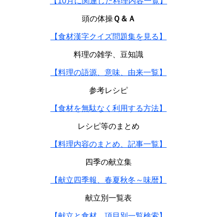
【10月に関連した料理内容一覧】
頭の体操
Ｑ＆Ａ
【食材漢字クイズ問題集を見る】
料理の雑学、豆知識
【料理の語源、意味、由来一覧】
参考レシピ
【食材を無駄なく利用する方法】
レシピ等のまとめ
【料理内容のまとめ、記事一覧】
四季の献立集
【献立四季報、春夏秋冬～味暦】
献立別一覧表
【献立と食材、項目別一覧検索】