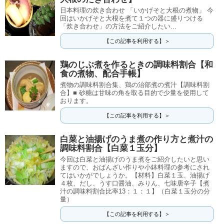
日本料理の炊き合わせ 「いかげそと大根の煮物」 今
回はいかげそと大根を煮て１つの器に盛りつける
「炊き合わせ」の方法をご紹介したい...
【この記事を利用する】＞
鶏のじぶ煮を作るときの調味料割合【和
食の煮物、配合手帳】
煮物の調味料割合集、鶏の治部煮の煮汁【調味料割
合】■ 砂糖は甘味の角を取る目的で少量を使用して
おります。
【この記事を利用する】＞
白菜と油揚げのうま煮の作り方と煮汁の
調味料割合【白菜１玉分】
今回は白菜と油揚げのうま煮をご紹介したいと思い
ますので、おばんざい作りや小鉢料理の参考にされ
てはいかがでしょうか。【材料】白菜１玉、油揚げ
４枚、だし、うす口醤油、みりん、七味唐辛子【煮
汁の調味料割合比率13：１：１】（白菜１玉分の分
量）
【この記事を利用する】＞