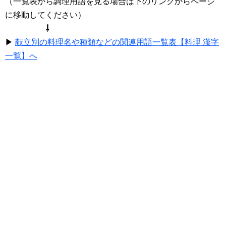
（一覧表から調理用語を見る場合は下のリンクからページ
に移動してください）
⇩
▶
献立別の料理名や種類などの関連用語一覧表【料理 漢字
一覧】へ