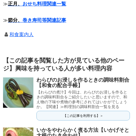
≫
正月、
おせち料理関連一覧
≫
節分、
巻き寿司等関連記事
和食案内人
【この記事を閲覧した方が見ている他のペー
ジ】興味を持っている人が多い料理内容
わらびのお浸しを作るときの調味料割合
【和食の配合手帳】
【わらびの煮汁】今回は、わらびのお浸しを作ると
きの調味料割合をご紹介したいと思いますので、和
え物の下味や煮物の参考にされてはいかがでしょう
か。【関連】≫料理別の調味料割合一覧を見る
【この記事を利用する】＞
いかをやわらかく煮る方法【いかげそと
大根のたき合わせ】