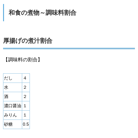
和食の煮物～調味料割合
厚揚げの煮汁割合
【調味料の割合】
だし
４
水
２
酒
２
濃口醤油
１
みりん
１
砂糖
0.5