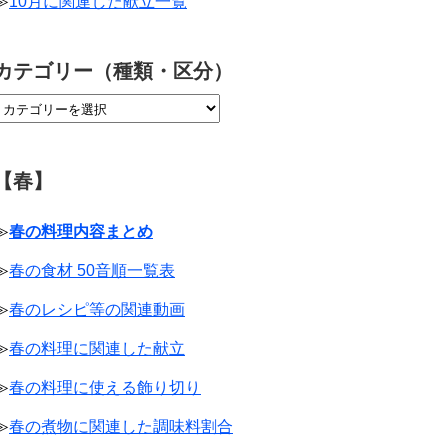
≫
10月に関連した献立一覧
カテゴリー（種類・区分）
【春】
≫
春の料理内容まとめ
≫
春の食材 50音順一覧表
≫
春のレシピ等の関連動画
≫
春の料理に関連した献立
≫
春の料理に使える飾り切り
≫
春の煮物に関連した調味料割合