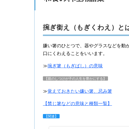
捥ぎ銜え（もぎくわえ）と
嫌い箸のひとつで、器やグラスなどを動
口にくわえることをいいます。
≫
捥ぎ箸（もぎばし）の意味
【親のしつけが子の人生を豊かにする】
≫
覚えておきたい嫌い箸、忌み箸
【禁じ箸などの意味と種類一覧】
【関連】