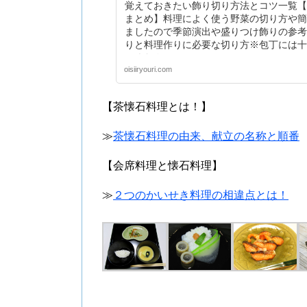
覚えておきたい飾り切り方法とコツ一覧【野
まとめ】料理によく使う野菜の切り方や簡
ましたので季節演出や盛りつけ飾りの参考
りと料理作りに必要な切り方※包丁には十
てください。
oisiiryouri.com
【茶懐石料理とは！】
≫
茶懐石料理の由来、献立の名称と順番
【会席料理と懐石料理】
≫
２つのかいせき料理の相違点とは！