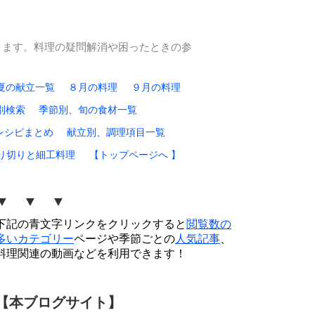
ります。料理の疑問解消や困ったときの参
夏の献立一覧
８月の料理
９月の料理
別検索
季節別、旬の食材一覧
レシピまとめ
献立別、調理項目一覧
り切りと細工料理
【トップページへ 】
▼ ▼ ▼
下記の青文字リンクをクリックすると
閲覧数の
多いカテゴリー
ページや季節ごとの
人気記事
、
料理関連の動画などを利用できます！
【本ブログサイト】