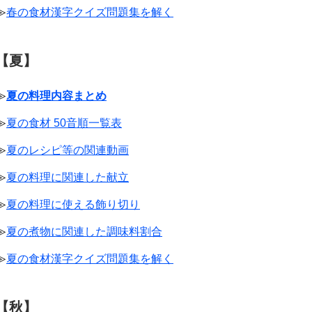
≫
春の食材漢字クイズ問題集を解く
【夏】
≫
夏の料理内容まとめ
≫
夏の食材 50音順一覧表
≫
夏のレシピ等の関連動画
≫
夏の料理に関連した献立
≫
夏の料理に使える飾り切り
≫
夏の煮物に関連した調味料割合
≫
夏の食材漢字クイズ問題集を解く
【秋】