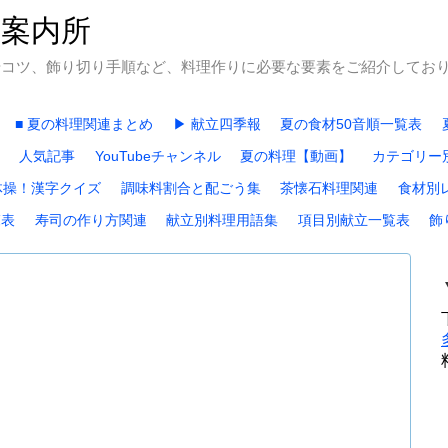
石案内所
やコツ、飾り切り手順など、料理作りに必要な要素をご紹介してお
■ 夏の料理関連まとめ
▶ 献立四季報
夏の食材50音順一覧表
人気記事
YouTubeチャンネル
夏の料理【動画】
カテゴリー
体操！漢字クイズ
調味料割合と配ごう集
茶懐石料理関連
食材別
覧表
寿司の作り方関連
献立別料理用語集
項目別献立一覧表
飾