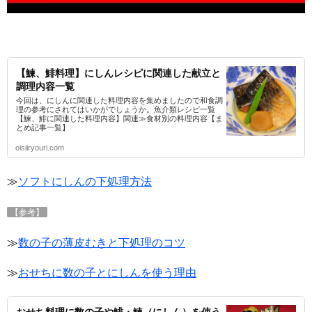
【鰊、鯡料理】にしんレシピに関連した献立と
調理内容一覧
今回は、にしんに関連した料理内容を集めましたので和食調
理の参考にされてはいかがでしょうか。魚介類レシピ一覧
【鰊、鯡に関連した料理内容】関連≫食材別の料理内容【ま
とめ記事一覧】
oisiiryouri.com
≫
ソフトにしんの下処理方法
【参考】
≫
数の子の薄皮むきと下処理のコツ
≫
おせちに数の子とにしんを使う理由
おせち料理に数の子や鯡・鰊（にしん）を使う