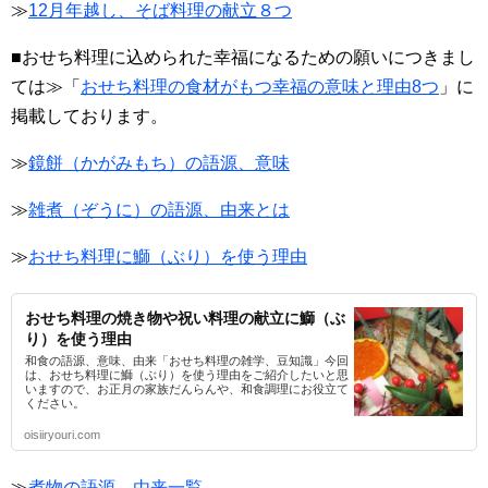
≫
12月年越し、そば料理の献立８つ
■おせち料理に込められた幸福になるための願いにつきまし
ては≫「
おせち料理の食材がもつ幸福の意味と理由8つ
」に
掲載しております。
≫
鏡餅（かがみもち）の語源、意味
≫
雑煮（ぞうに）の語源、由来とは
≫
おせち料理に鰤（ぶり）を使う理由
おせち料理の焼き物や祝い料理の献立に鰤（ぶ
り）を使う理由
和食の語源、意味、由来「おせち料理の雑学、豆知識」今回
は、おせち料理に鰤（ぶり）を使う理由をご紹介したいと思
いますので、お正月の家族だんらんや、和食調理にお役立て
ください。
oisiiryouri.com
≫
煮物の語源、由来一覧