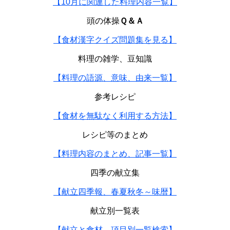
【10月に関連した料理内容一覧】
頭の体操
Ｑ＆Ａ
【食材漢字クイズ問題集を見る】
料理の雑学、豆知識
【料理の語源、意味、由来一覧】
参考レシピ
【食材を無駄なく利用する方法】
レシピ等のまとめ
【料理内容のまとめ、記事一覧】
四季の献立集
【献立四季報、春夏秋冬～味暦】
献立別一覧表
【献立と食材、項目別一覧検索】