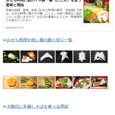
意味と理由
和食の語源、意味、由来【おせち料理の雑学、豆知識】今回
は、おせち料理に数の子や鰊（にしん）を使う理由をご紹介
したいと思いますので、お正月の家族だんらんや、和食調理
にお役立てください。
oisiiryouri.com
≫
おせち料理や祝い膳の飾り切り一覧
≫
大晦日に年越しそばを食べる理由