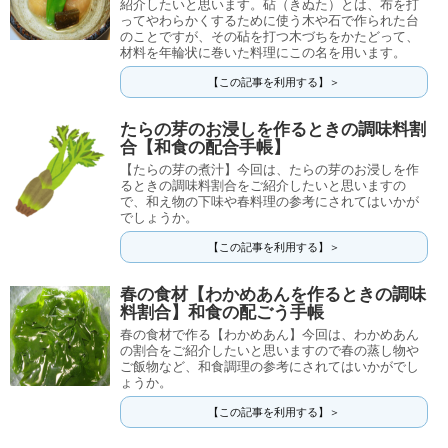
紹介したいと思います。砧（きぬた）とは、布を打
ってやわらかくするために使う木や石で作られた台
のことですが、その砧を打つ木づちをかたどって、
材料を年輪状に巻いた料理にこの名を用います。
【この記事を利用する】＞
たらの芽のお浸しを作るときの調味料割
合【和食の配合手帳】
【たらの芽の煮汁】今回は、たらの芽のお浸しを作
るときの調味料割合をご紹介したいと思いますの
で、和え物の下味や春料理の参考にされてはいかが
でしょうか。
【この記事を利用する】＞
春の食材【わかめあんを作るときの調味
料割合】和食の配ごう手帳
春の食材で作る【わかめあん】今回は、わかめあん
の割合をご紹介したいと思いますので春の蒸し物や
ご飯物など、和食調理の参考にされてはいかがでし
ょうか。
【この記事を利用する】＞