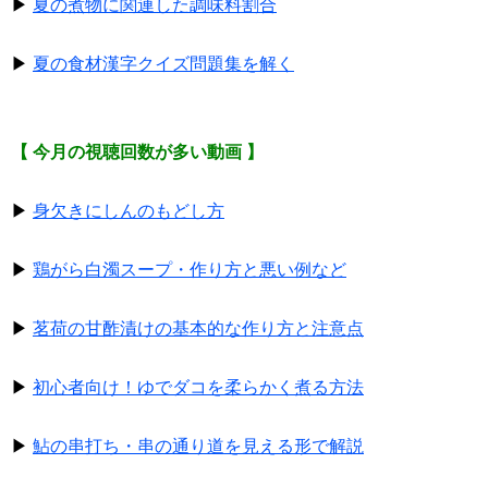
▶
夏の煮物に関連した調味料割合
▶
夏の食材漢字クイズ問題集を解く
【 今月の視聴回数が多い動画 】
▶
身欠きにしんのもどし方
▶
鶏がら白濁スープ・作り方と悪い例など
▶
茗荷の甘酢漬けの基本的な作り方と注意点
▶
初心者向け！ゆでダコを柔らかく煮る方法
▶
鮎の串打ち・串の通り道を見える形で解説