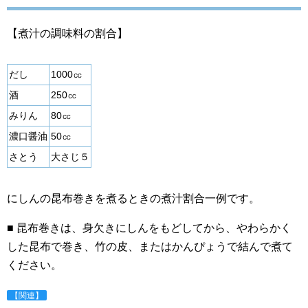
【煮汁の調味料の割合】
だし
1000㏄
酒
250㏄
みりん
80㏄
濃口醤油
50㏄
さとう
大さじ５
にしんの昆布巻きを煮るときの煮汁割合一例です。
■ 昆布巻きは、身欠きにしんをもどしてから、やわらかく
した昆布で巻き、竹の皮、またはかんぴょうで結んで煮て
ください。
【関連】