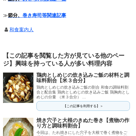
≫
節分、
巻き寿司等関連記事
和食案内人
【この記事を閲覧した方が見ている他のペー
ジ】興味を持っている人が多い料理内容
鶏肉としめじの炊き込みご飯の材料と調
味料割合【米３合分】
鶏肉としめじの炊き込みご飯の割合 和食の調味料割
合と配合集 鶏肉としめじの炊き込みご飯 鶏胸肉とし
めじの分量 （米３合分） ...
【この記事を利用する】＞
焼き穴子と大根のきぬた巻き【煮物の作
り方と調味料割合】
今回は、たれ焼きにした穴子を大根で巻く煮物をご