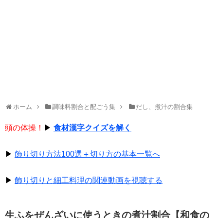
ホーム
調味料割合と配ごう集
だし、煮汁の割合集
頭の体操！
▶
食材漢字クイズを解く
▶
飾り切り方法100選＋切り方の基本一覧へ
▶
飾り切りと細工料理の関連動画を視聴する
生ふをぜんざいに使うときの煮汁割合【和食の