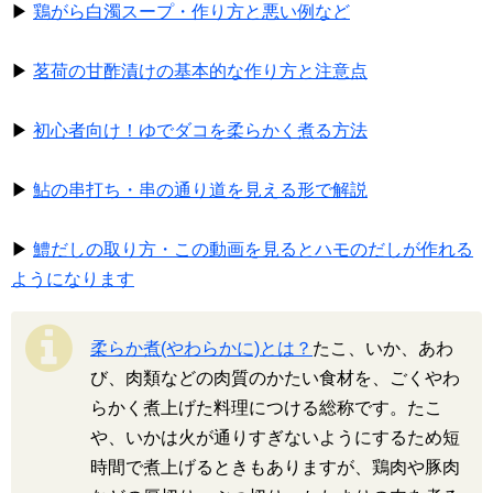
▶
鶏がら白濁スープ・作り方と悪い例など
▶
茗荷の甘酢漬けの基本的な作り方と注意点
▶
初心者向け！ゆでダコを柔らかく煮る方法
▶
鮎の串打ち・串の通り道を見える形で解説
▶
鱧だしの取り方・この動画を見るとハモのだしが作れる
ようになります
柔らか煮(やわらかに)とは？
たこ、いか、あわ
び、肉類などの肉質のかたい食材を、ごくやわ
らかく煮上げた料理につける総称です。たこ
や、いかは火が通りすぎないようにするため短
時間で煮上げるときもありますが、鶏肉や豚肉