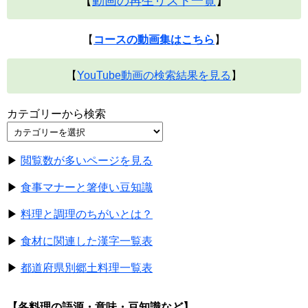
【
動画の再生リスト一覧
】
【
コースの動画集はこちら
】
【
YouTube動画の検索結果を見る
】
カテゴリーから検索
▶
閲覧数が多いページを見る
▶
食事マナーと箸使い豆知識
▶
料理と調理のちがいとは？
▶
食材に関連した漢字一覧表
▶
都道府県別郷土料理一覧表
【各料理の語源・意味・豆知識など】