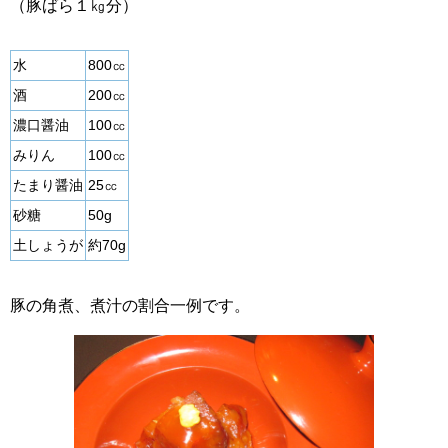
（豚ばら１㎏分）
水
800㏄
酒
200㏄
濃口醤油
100㏄
みりん
100㏄
たまり醤油
25㏄
砂糖
50g
土しょうが
約70g
豚の角煮、煮汁の割合一例です。