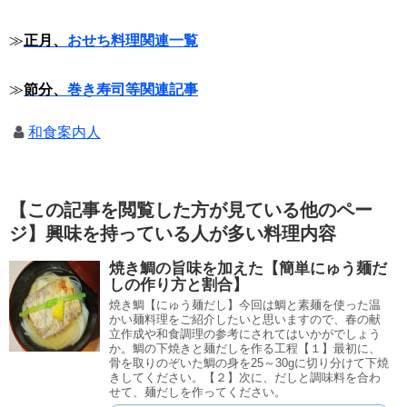
≫
正月、
おせち料理関連一覧
≫
節分、
巻き寿司等関連記事
和食案内人
【この記事を閲覧した方が見ている他のペー
ジ】興味を持っている人が多い料理内容
焼き鯛の旨味を加えた【簡単にゅう麺だ
しの作り方と割合】
焼き鯛【にゅう麺だし】今回は鯛と素麺を使った温
かい麺料理をご紹介したいと思いますので、春の献
立作成や和食調理の参考にされてはいかがでしょう
か。鯛の下焼きと麺だしを作る工程【１】最初に、
骨を取りのぞいた鯛の身を25～30gに切り分けて下焼
きしてください。【２】次に、だしと調味料を合わ
せて、麺だしを作ってください。