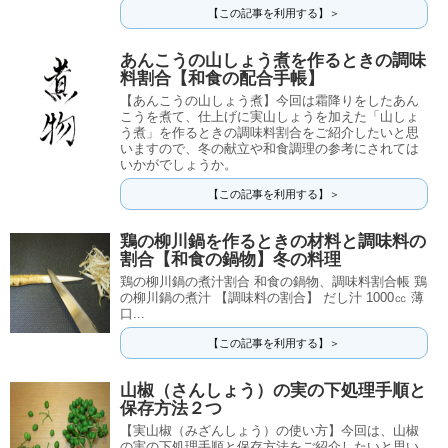
【この記事を利用する】＞
あんこうの山しょう煮を作るときの調味
料割合【和食の配合手帳】
【あんこうの山しょう煮】今回は霜降りをしたあん
こうを煮て、仕上げに実山しょうを加えた「山しょ
う煮」を作るときの調味料割合をご紹介したいと思
いますので、冬の献立や和食調理の参考にされては
いかがでしょうか。
【この記事を利用する】＞
鶏の柳川鍋を作るときの材料と調味料の
割合【和食の鍋物】冬の料理
鶏の柳川鍋の煮汁割合 和食の鍋物、調味料割合帳 鶏
の柳川鍋の煮汁 【調味料の割合】 だし汁 1000㏄ 薄
口...
【この記事を利用する】＞
山椒（さんしょう）の実の下処理手順と
保存方法２つ
【実山椒（みざんしょう）の使い方】今回は、山椒
の実の下処理手順と保存方法をご紹介したいと思い