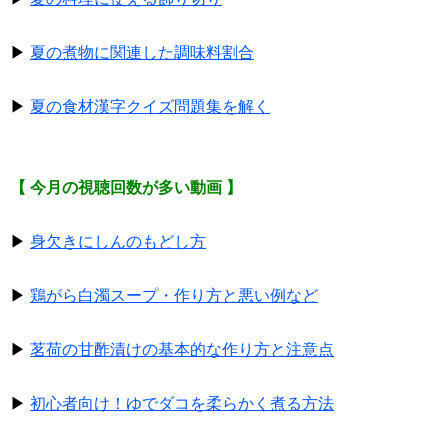
▶
夏の煮物に関連した調味料割合
▶
夏の食材漢字クイズ問題集を解く
【 今月の視聴回数が多い動画 】
▶
身欠きにしんのもどし方
▶
鶏がら白濁スープ・作り方と悪い例など
▶
茗荷の甘酢漬けの基本的な作り方と注意点
▶
初心者向け！ゆでダコを柔らかく煮る方法