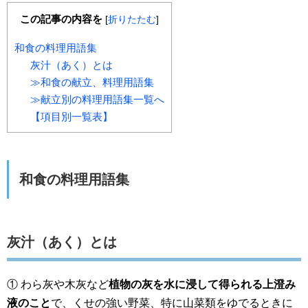
この記事の内容を
[
折りたたむ
]
和食の料理用語集
灰汁（あく）とは
≫和食の献立、料理用語集
≫献立別の料理用語集一覧へ
【項目別一覧表】
和食の料理用語集
灰汁（あく）とは
① わら灰や木灰など
植物の灰を水に浸して得られる上澄み
液のこと
で、くせの強い野菜、特に山菜類をゆでるときに