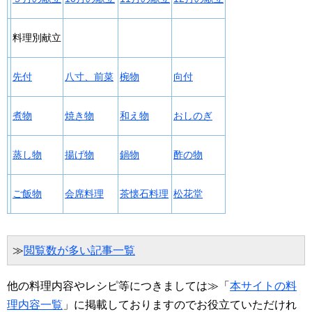
料理別献立
先付
八寸、前菜
椀物
向付
煮物
焼き物
和え物
おしのぎ
蒸し物
揚げ物
鍋物
酢の物
ご飯物
会席料理
茶懐石料理
松花堂
≫
閲覧数が多い記事一覧
他の料理内容やレシピ等につきましては≫「
本サイトの料
理内容一覧
」に掲載しておりますのでお役立ていただけれ