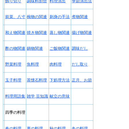
飾り切り
調味料割合
料理演出
季節演出法
前菜、八寸
椀物の関連
刺身の手法
煮物関連
和え物関連
焼き物関連
蒸し物関連
揚げ物関連
酢の物関連
鍋物関連
ご飯物関連
調味だし
野菜料理
魚料理
肉料理
だし取り
玉子料理
茶懐石料理
下処理方法
正月、お節
料理用語集
雑学,豆知識
献立の意味
四季の料理
春の料理
夏の料理
秋の料理
冬の料理