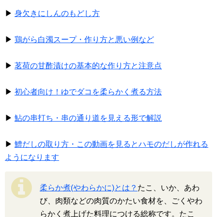
▶
身欠きにしんのもどし方
▶
鶏がら白濁スープ・作り方と悪い例など
▶
茗荷の甘酢漬けの基本的な作り方と注意点
▶
初心者向け！ゆでダコを柔らかく煮る方法
▶
鮎の串打ち・串の通り道を見える形で解説
▶
鱧だしの取り方・この動画を見るとハモのだしが作れる
ようになります
柔らか煮(やわらかに)とは？
たこ、いか、あわ
び、肉類などの肉質のかたい食材を、ごくやわ
らかく煮上げた料理につける総称です。たこ