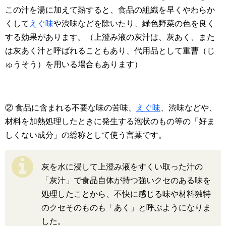
この汁を湯に加えて熱すると、食品の組織を早くやわらか
くして
えぐ味
や渋味などを除いたり、緑色野菜の色を良く
する効果があります。（上澄み液の灰汁は、灰あく、また
は灰あく汁と呼ばれることもあり、代用品として重曹（じ
ゅうそう）を用いる場合もあります）
② 食品に含まれる不要な味の苦味、
えぐ味
、渋味などや、
材料を加熱処理したときに発生する泡状のもの等の「好ま
しくない成分」の総称として使う言葉です。
灰を水に浸して上澄み液をすくい取った汁の
「灰汁」で食品自体が持つ強いクセのある味を
処理したことから、不快に感じる味や材料独特
のクセそのものも「あく」と呼ぶようになりま
した。