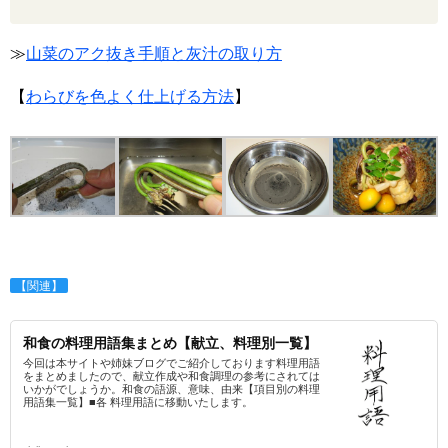
≫
山菜のアク抜き手順と灰汁の取り方
【
わらびを色よく仕上げる方法
】
【関連】
和食の料理用語集まとめ【献立、料理別一覧】
今回は本サイトや姉妹ブログでご紹介しております料理用語
をまとめましたので、献立作成や和食調理の参考にされては
いかがでしょうか。和食の語源、意味、由来【項目別の料理
用語集一覧】■各 料理用語に移動いたします。