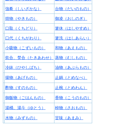
強肴（しいざかな）
台物（だいのもの）
焼物（やきもの）
御凌（おしのぎ）
口取（くちどり）
箸休（はしやすめ）
口代（くちがわり）
箸洗（はしあらい）
小吸物（こずいもの）
和物（あえもの）
炊合、焚合（たきあわせ）
蒸物（むしもの）
冷鉢（ひやしばち）
油物（あぶらもの）
揚物（あげもの）
止鍋（とめなべ）
酢物（すのもの）
止椀（とめわん）
御飯物（ごはんもの）
香物（こうのもの）
湯桶、湯斗（ゆとう）
棹物（さおもの）
水物（みずもの）
甘味（あまみ）