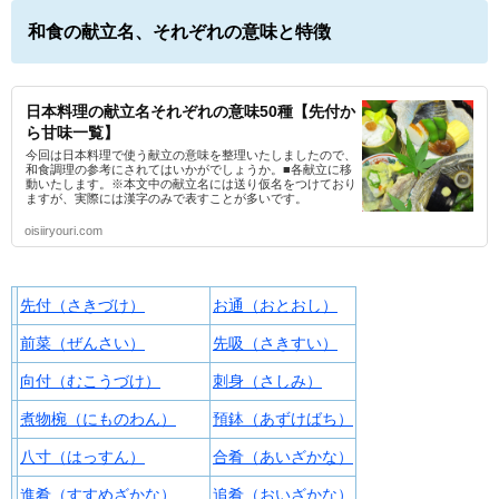
和食の献立名、それぞれの意味と特徴
日本料理の献立名それぞれの意味50種【先付か
ら甘味一覧】
今回は日本料理で使う献立の意味を整理いたしましたので、
和食調理の参考にされてはいかがでしょうか。■各献立に移
動いたします。※本文中の献立名には送り仮名をつけており
ますが、実際には漢字のみで表すことが多いです。
oisiiryouri.com
先付（さきづけ）
お通（おとおし）
前菜（ぜんさい）
先吸（さきすい）
向付（むこうづけ）
刺身（さしみ）
煮物椀（にものわん）
預鉢（あずけばち）
八寸（はっすん）
合肴（あいざかな）
進肴（すすめざかな）
追肴（おいざかな）