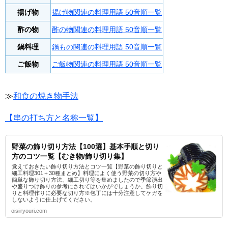
揚げ物
揚げ物関連の料理用語 50音順一覧
酢の物
酢の物関連の料理用語 50音順一覧
鍋料理
鍋もの関連の料理用語 50音順一覧
ご飯物
ご飯物関連の料理用語 50音順一覧
≫
和食の焼き物手法
【串の打ち方と名称一覧】
野菜の飾り切り方法【100選】基本手順と切り
方のコツ一覧【むき物/飾り切り集】
覚えておきたい飾り切り方法とコツ一覧【野菜の飾り切りと
細工料理301＋30種まとめ】料理によく使う野菜の切り方や
簡単な飾り切り方法、細工切り等を集めましたので季節演出
や盛りつけ飾りの参考にされてはいかがでしょうか。飾り切
りと料理作りに必要な切り方※包丁には十分注意してケガを
しないように仕上げてください。
oisiiryouri.com