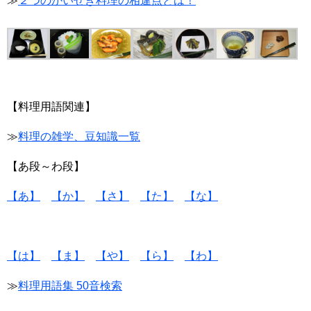
≫
２つのかいせき料理の相違点とは！
【料理用語関連】
≫
料理の雑学、豆知識一覧
【あ段～わ段】
【あ】
【か】
【さ】
【た】
【な】
【は】
【ま】
【や】
【ら】
【わ】
≫
料理用語集 50音検索