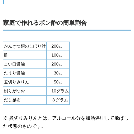
家庭で作れるポン酢の簡単割合
かんきつ類のしぼり汁
200㏄
酢
100㏄
こい口醤油
200㏄
たまり醤油
30㏄
煮切りみりん
50㏄
削りがつお
10グラム
だし昆布
３グラム
※ 煮切りみりんとは、アルコール分を加熱処理して飛ばし
た状態のものです。