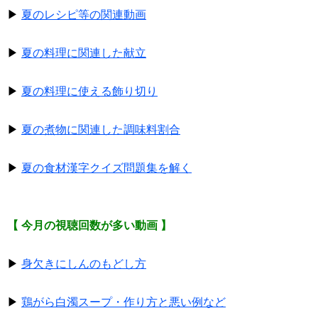
▶
夏のレシピ等の関連動画
▶
夏の料理に関連した献立
▶
夏の料理に使える飾り切り
▶
夏の煮物に関連した調味料割合
▶
夏の食材漢字クイズ問題集を解く
【 今月の視聴回数が多い動画 】
▶
身欠きにしんのもどし方
▶
鶏がら白濁スープ・作り方と悪い例など