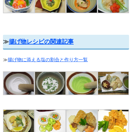
≫
揚げ物レシピの関連記事
≫
揚げ物に添える塩の割合と作り方一覧