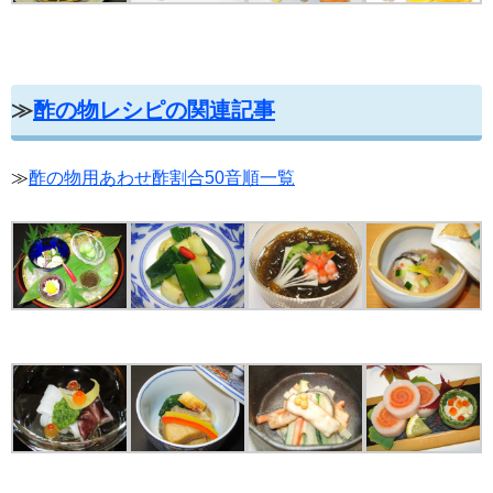
≫
酢の物レシピの関連記事
≫
酢の物用あわせ酢割合50音順一覧