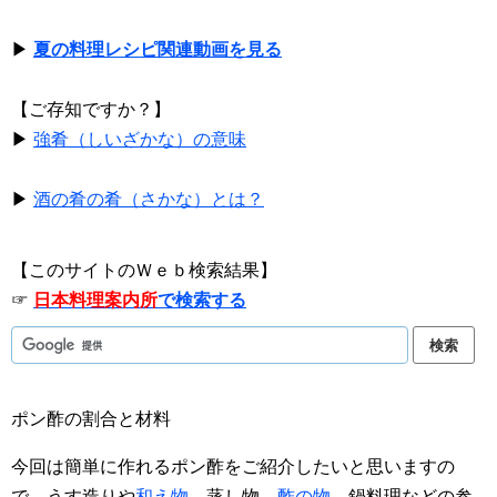
▶
夏の料理レシピ関連動画を見る
【ご存知ですか？】
▶
強肴（しいざかな）の意味
▶
酒の肴の肴（さかな）とは？
【このサイトのＷｅｂ検索結果】
☞
日本料理案内所
で検索する
ポン酢の割合と材料
今回は簡単に作れるポン酢をご紹介したいと思いますの
で、うす造りや
和え物
、蒸し物、
酢の物
、鍋料理などの参