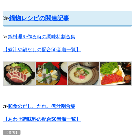
≫
鍋物レシピの関連記事
≫
鍋料理を作る時の調味料割合集
【煮汁や鍋だしの配合50音順一覧】
≫
和食のだし、たれ、煮汁割合集
【あわせ調味料の配合50音順一覧】
【参考】