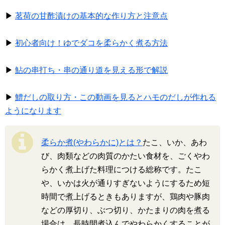
▶
茗荷の甘酢漬けの基本的な作り方と注意点
▶
初心者向け！ゆでダコを柔らかく煮る方法
▶
鮎の串打ち・串の通り道を見える形で解説
▶
鱧だしの取り方・この動画を見るとハモのだしが作れる
ようになります
柔らか煮(やわらかに)とは？
たこ、いか、あわ
び、肉類などの肉質のかたい食材を、ごくやわ
らかく煮上げた料理につける総称です。たこ
や、いかは火が通りすぎないようにするため短
時間で煮上げるときもありますが、鶏肉や豚肉
などの厚切り、ぶつ切り、かたまりの肉を煮る
場合は、長時間煮込んでやわらかくすることが