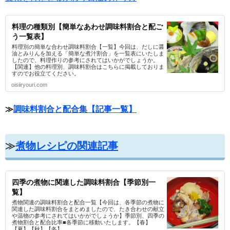
料理の種類別【簡単なあわせ調味料割合と配ご
う一覧表】
料理別の簡単な合わせ調味料割合【一覧】今回は、だしに醤
油とみりんを加える「簡単な煮汁割合」を一覧表にいたしま
したので、料理作りの参考にされてはいかがでしょうか。
【関連】他の料理別、調味料割合はこちらに掲載しておりま
すのでお役立てください。
oisiiryouri.com
≫
調味料割合と配合集【記事一覧】
≫
煮物レシピの関連記事
四季の煮物に関連した調味料割合【季節別一
覧】
煮物関連の調味料割合と配合一覧【今回は、各季節の煮物に
関連した調味料割合をまとめましたので、たき合わせの献立
や温物の参考にされてはいかがでしょうか】季節別、四季の
煮物割合と配合比率■各季節に移動いたします。【春】
【夏】【秋】【冬】