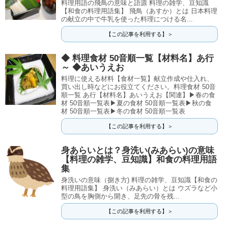
料理用語の飛鳥の意味と語源 料理の雑学、豆知識
【和食の料理用語集】 飛鳥（あすか）とは 日本料理
の献立の中で牛乳を使った料理につける名...
【この記事を利用する】＞
◆ 料理食材 50音順一覧【材料名】あ行
～ ◆あいうえお
料理に使える材料【食材一覧】献立作成や仕入れ、
買い出し時などにお役立てください。料理食材 50音
順一覧 あ行【材料名】あいうえお【関連】▶春の食
材 50音順一覧表▶夏の食材 50音順一覧表▶秋の食
材 50音順一覧表▶冬の食材 50音順一覧表
【この記事を利用する】＞
身あらいとは？身洗い(みあらい)の意味
【料理の雑学、豆知識】和食の料理用語
集
身洗いの意味（捌き方) 料理の雑学、豆知識【和食の
料理用語集】 身洗い（みあらい）とは ウズラなど小
型の鳥を胸側から開き、足先の骨を残...
【この記事を利用する】＞