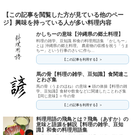
【この記事を閲覧した方が見ている他のペー
ジ】興味を持っている人が多い料理内容
かしちーの意味【沖縄県の郷土料理】
料理の雑学、豆知識 和食の料理用語集 「かしちー」
とは 沖縄県の郷土料理。 農産物の収穫を祝う「うま
ちー」という行事のさいに作ら...
【この記事を利用する】＞
馬の骨【料理の雑学、豆知識】食関連こ
とわざ集
馬の骨（うまのほね）の意味 ■ 頭の体操【料理の雑
学、豆知識】食材や飲食などに関連したことわざ集
【同じ意味】○ 牛の骨
【この記事を利用する】＞
料理用語の飛鳥とは？飛鳥（あすか）の
意味と語源を解説【料理の雑学、豆知
識】和食の料理用語集