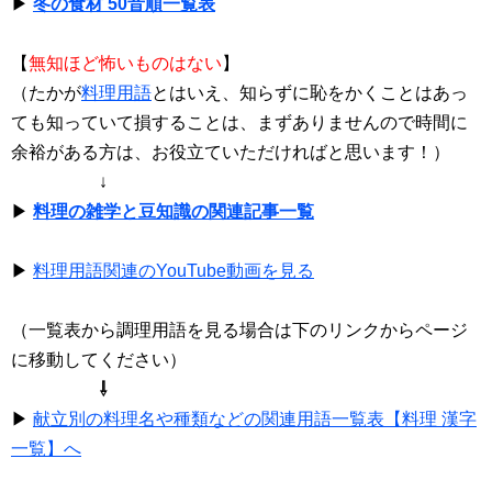
▶
冬の食材 50音順一覧表
【
無知ほど怖いものはない
】
（たかが
料理用語
とはいえ、知らずに恥をかくことはあっ
ても知っていて損することは、まずありませんので時間に
余裕がある方は、お役立ていただければと思います！）
↓
▶
料理の雑学と豆知識の関連記事一覧
▶
料理用語関連のYouTube動画を見る
（一覧表から調理用語を見る場合は下のリンクからページ
に移動してください）
⇩
▶
献立別の料理名や種類などの関連用語一覧表【料理 漢字
一覧】へ