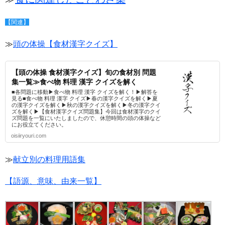
【関連】
≫
頭の体操【食材漢字クイズ】
【頭の体操 食材漢字クイズ】旬の食材別 問題
集一覧≫食べ物 料理 漢字 クイズを解く
■各問題に移動▶食べ物 料理 漢字 クイズを解く！▶解答を
見る■食べ物 料理 漢字 クイズ▶春の漢字クイズを解く▶夏
の漢字クイズを解く▶秋の漢字クイズを解く▶冬の漢字クイ
ズを解く▶【食材漢字クイズ問題集】今回は食材漢字のクイ
ズ問題を一覧にいたしましたので、休憩時間の頭の体操など
にお役立てください。
oisiiryouri.com
≫
献立別の料理用語集
【語源、意味、由来一覧】