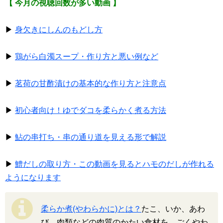
【 今月の視聴回数が多い動画 】
▶
身欠きにしんのもどし方
▶
鶏がら白濁スープ・作り方と悪い例など
▶
茗荷の甘酢漬けの基本的な作り方と注意点
▶
初心者向け！ゆでダコを柔らかく煮る方法
▶
鮎の串打ち・串の通り道を見える形で解説
▶
鱧だしの取り方・この動画を見るとハモのだしが作れる
ようになります
柔らか煮(やわらかに)とは？
たこ、いか、あわ
び、肉類などの肉質のかたい食材を、ごくやわ