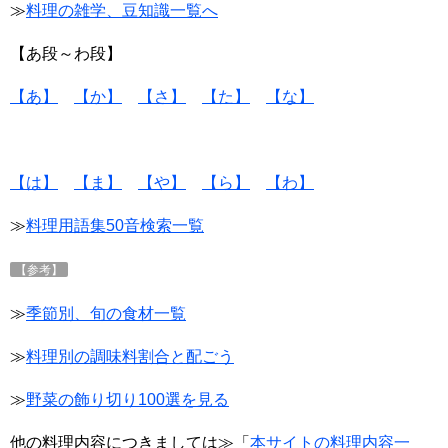
≫
料理の雑学、豆知識一覧へ
【あ段～わ段】
【あ】
【か】
【さ】
【た】
【な】
【は】
【ま】
【や】
【ら】
【わ】
≫
料理用語集50音検索一覧
【参考】
≫
季節別、旬の食材
一覧
≫
料理別の調味料割合と配ごう
≫
野菜の飾り切り100選を見る
他の料理内容につきましては≫「
本サイトの料理内容一