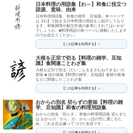
日本料理の用語集【わ～】和食に役立つ
語源、意味、由来
日本料理用語集「和食の雑学、豆知識」本ページで
は【わ】で始まる日本料理の用語をご紹介しており
ます。和食調理や献立作成の参考にされてはいかが
でしょうか。■料理用語の各ページに移動いたします
のでお役立てください。
【この記事を利用する】＞
大根を正宗で切る【料理の雑学、豆知
識】食関連ことわざ集
大根を正宗で切る（だいこんをまさむねできる）の
意味 ■ 頭の体操【料理の雑学、豆知識】食材や飲食
などに関連したことわざ集
【この記事を利用する】＞
おからの別名 切らずの意味【料理の雑
学、豆知識】和食の料理用語集
おからの別名「切らず」 和食の料理用語集 切らずと
は おからの「から」が、からっぽの空に通じるた
め、これを忌み嫌ってつけた名前です。 ...
【この記事を利用する】＞