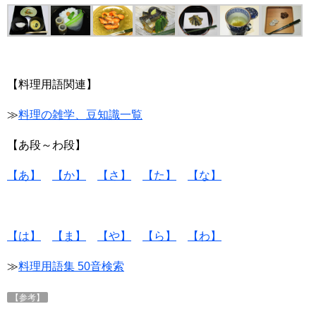
【料理用語関連】
≫
料理の雑学、豆知識一覧
【あ段～わ段】
【あ】
【か】
【さ】
【た】
【な】
【は】
【ま】
【や】
【ら】
【わ】
≫
料理用語集 50音検索
【参考】