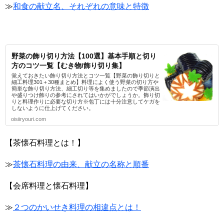
≫
和食の献立名、それぞれの意味と特徴
野菜の飾り切り方法【100選】基本手順と切り
方のコツ一覧【むき物/飾り切り集】
覚えておきたい飾り切り方法とコツ一覧【野菜の飾り切りと
細工料理301＋30種まとめ】料理によく使う野菜の切り方や
簡単な飾り切り方法、細工切り等を集めましたので季節演出
や盛りつけ飾りの参考にされてはいかがでしょうか。飾り切
りと料理作りに必要な切り方※包丁には十分注意してケガを
しないように仕上げてください。
oisiiryouri.com
【茶懐石料理とは！】
≫
茶懐石料理の由来、献立の名称と順番
【会席料理と懐石料理】
≫
２つのかいせき料理の相違点とは！