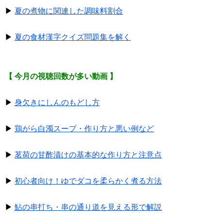
▶
夏の煮物に関連した調味料割合
▶
夏の食材漢字クイズ問題集を解く
【 今月の視聴回数が多い動画 】
▶
身欠きにしんのもどし方
▶
鶏がら白濁スープ・作り方と悪い例など
▶
茗荷の甘酢漬けの基本的な作り方と注意点
▶
初心者向け！ゆでダコを柔らかく煮る方法
▶
鮎の串打ち・串の通り道を見える形で解説