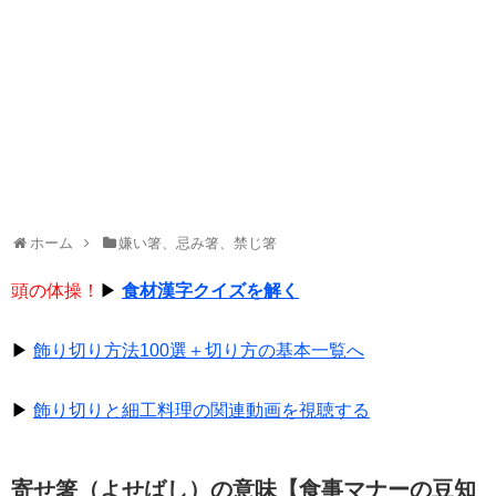
ホーム
嫌い箸、忌み箸、禁じ箸
頭の体操！
▶
食材漢字クイズを解く
▶
飾り切り方法100選＋切り方の基本一覧へ
▶
飾り切りと細工料理の関連動画を視聴する
寄せ箸（よせばし）の意味【食事マナーの豆知