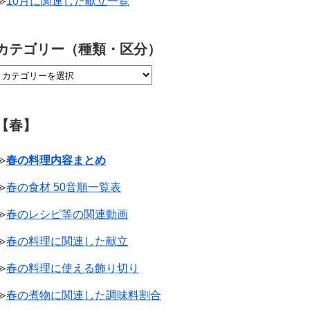
≫
10月に関連した献立一覧
カテゴリー（種類・区分）
【春】
≫
春の料理内容まとめ
≫
春の食材 50音順一覧表
≫
春のレシピ等の関連動画
≫
春の料理に関連した献立
≫
春の料理に使える飾り切り
≫
春の煮物に関連した調味料割合