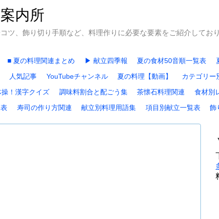
石案内所
やコツ、飾り切り手順など、料理作りに必要な要素をご紹介してお
■ 夏の料理関連まとめ
▶ 献立四季報
夏の食材50音順一覧表
人気記事
YouTubeチャンネル
夏の料理【動画】
カテゴリー
体操！漢字クイズ
調味料割合と配ごう集
茶懐石料理関連
食材別
覧表
寿司の作り方関連
献立別料理用語集
項目別献立一覧表
飾