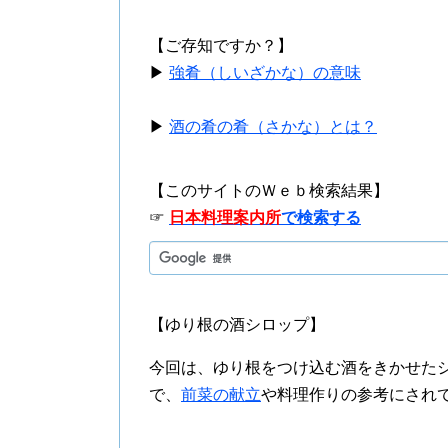
【ご存知ですか？】
▶
強肴（しいざかな）の意味
▶
酒の肴の肴（さかな）とは？
【このサイトのＷｅｂ検索結果】
☞
日本料理案内所
で検索する
【ゆり根の酒シロップ】
今回は、ゆり根をつけ込む酒をきかせた
で、
前菜の献立
や料理作りの参考にされ