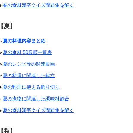
≫
春の食材漢字クイズ問題集を解く
【夏】
≫
夏の料理内容まとめ
≫
夏の食材 50音順一覧表
≫
夏のレシピ等の関連動画
≫
夏の料理に関連した献立
≫
夏の料理に使える飾り切り
≫
夏の煮物に関連した調味料割合
≫
夏の食材漢字クイズ問題集を解く
【秋】