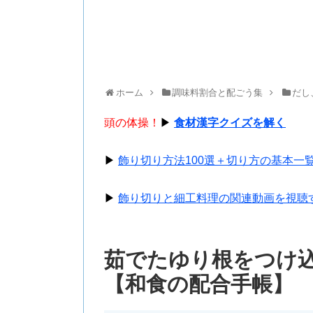
ホーム
調味料割合と配ごう集
だし
頭の体操！
▶
食材漢字クイズを解く
▶
飾り切り方法100選＋切り方の基本一
▶
飾り切りと細工料理の関連動画を視聴
茹でたゆり根をつけ
【和食の配合手帳】