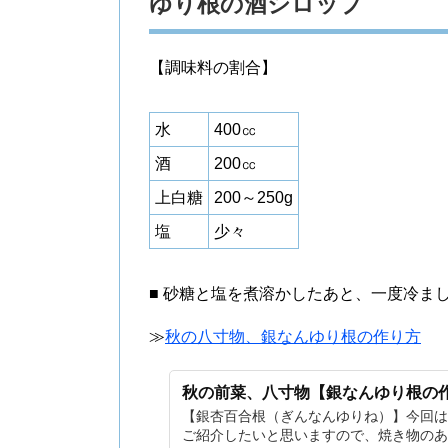
ゆり根の酒シロップ
【調味料の割合】
水
400㏄
酒
200㏄
上白糖
200～250g
塩
少々
■ 砂糖と塩を煮溶かしたあと、一度冷ま
≫
秋の八寸物、銀なんゆり根の作り方
秋の前菜、八寸物【銀なんゆり根の
【銀杏百合根（ぎんなんゆりね）】今回は
ご紹介したいと思いますので、焼き物のあ