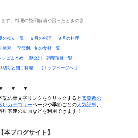
ります。料理の疑問解消や困ったときの参
夏の献立一覧
８月の料理
９月の料理
別検索
季節別、旬の食材一覧
レシピまとめ
献立別、調理項目一覧
り切りと細工料理
【トップページへ 】
▼ ▼ ▼
下記の青文字リンクをクリックすると
閲覧数の
多いカテゴリー
ページや季節ごとの
人気記事
、
料理関連の動画などを利用できます！
【本ブログサイト】