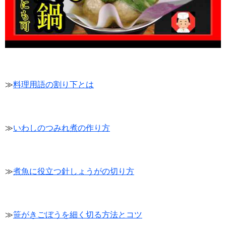
≫
料理用語の割り下とは
≫
いわしのつみれ煮の作り方
≫
煮魚に役立つ針しょうがの切り方
≫
笹がきごぼうを細く切る方法とコツ