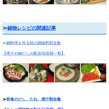
≫
鍋物レシピの関連記事
≫
鍋料理を作る時の調味料割合集
【煮汁や鍋だしの配合50音順一覧】
≫
和食のだし、たれ、煮汁割合集