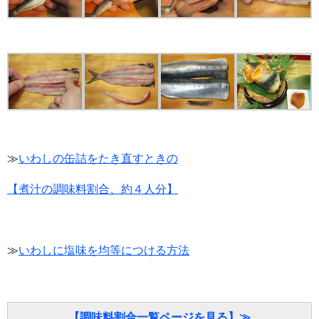
≫
いわしの缶詰をたき直すときの
【煮汁の調味料割合、約４人分】
≫
いわしに塩味を均等につける方法
【調味料割合一覧ページを見る】≫