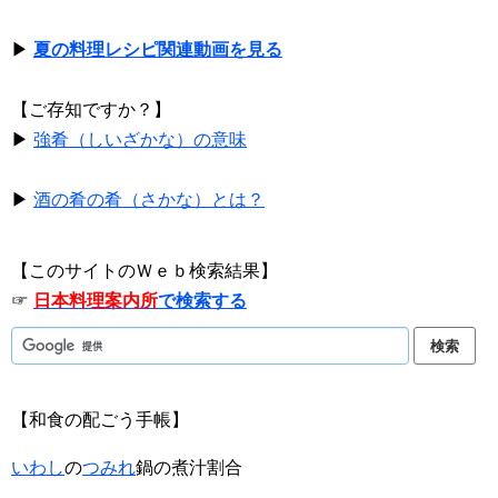
▶
夏の料理レシピ関連動画を見る
【ご存知ですか？】
▶
強肴（しいざかな）の意味
▶
酒の肴の肴（さかな）とは？
【このサイトのＷｅｂ検索結果】
☞
日本料理案内所
で検索する
【和食の配ごう手帳】
いわし
の
つみれ
鍋の煮汁割合