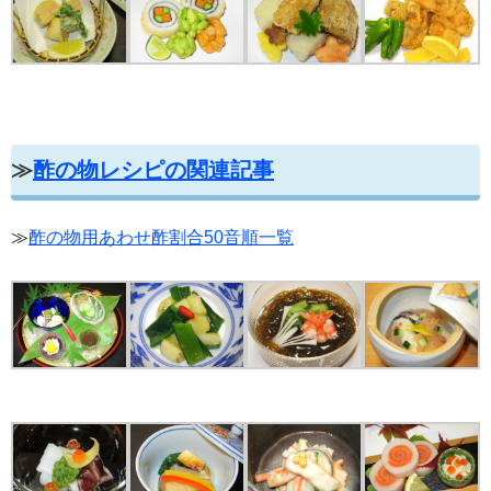
≫
酢の物レシピの関連記事
≫
酢の物用あわせ酢割合50音順一覧