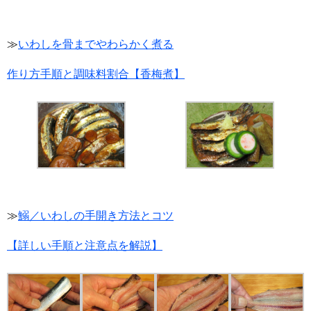
≫
いわしを骨までやわらかく煮る
作り方手順と調味料割合【香梅煮】
≫
鰯／いわしの手開き方法とコツ
【詳しい手順と注意点を解説】