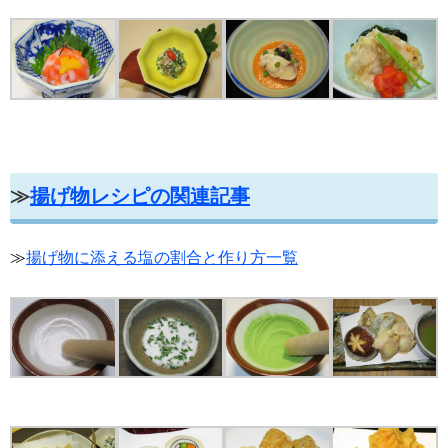
≫
揚げ物レシピの関連記事
≫
揚げ物に添える塩の割合と作り方一覧