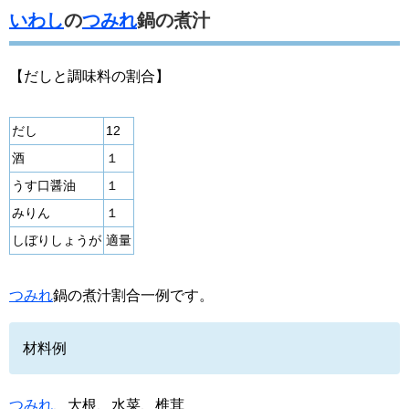
いわし
の
つみれ
鍋の煮汁
【だしと調味料の割合】
だし
12
酒
１
うす口醤油
１
みりん
１
しぼりしょうが
適量
つみれ
鍋の煮汁割合一例です。
材料例
つみれ
、大根、水菜、椎茸