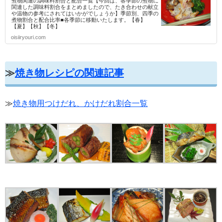
煮物関連の調味料割合と配合一覧【今回は、各季節の煮物に
関連した調味料割合をまとめましたので、たき合わせの献立
や温物の参考にされてはいかがでしょうか】季節別、四季の
煮物割合と配合比率■各季節に移動いたします。【春】
【夏】【秋】【冬】
oisiiryouri.com
≫
焼き物レシピの関連記事
≫
焼き物用つけだれ、かけだれ割合一覧