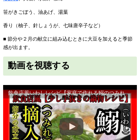
笹がきごぼう、油あげ、湯葉
香り（柚子、針しょうが、七味唐辛子など）
■ 節分や２月の献立に組み込むときに大豆を加えると季節
感が出ます。
動画を視聴する
飲食店風いわしレシピ【家庭で作れる鰯のつみれ鍋】節分の献立・煮物がわり・紙鍋・小鍋・Japanese food