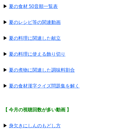
▶
夏の食材 50音順一覧表
▶
夏のレシピ等の関連動画
▶
夏の料理に関連した献立
▶
夏の料理に使える飾り切り
▶
夏の煮物に関連した調味料割合
▶
夏の食材漢字クイズ問題集を解く
【 今月の視聴回数が多い動画 】
▶
身欠きにしんのもどし方