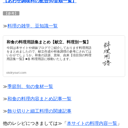
【あわせ調味料の配合50音順一覧】
【参考】
≫
料理の雑学、豆知識一覧
和食の料理用語集まとめ【献立、料理別一覧】
今回は本サイトや姉妹ブログでご紹介しております料理用語
をまとめましたので、献立作成や和食調理の参考にされては
いかがでしょうか。和食の語源、意味、由来【項目別の料理
用語集一覧】■各 料理用語に移動いたします。
oisiiryouri.com
≫
季節別、旬の食材一覧
≫
和食の料理内容まとめ記事一覧
≫
飾り切りと細工料理の関連記事
他のレシピにつきましては≫「
本サイトの料理内容一覧
」