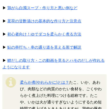
▶
鶏がら白濁スープ・作り方と悪い例など
▶
茗荷の甘酢漬けの基本的な作り方と注意点
▶
初心者向け！ゆでダコを柔らかく煮る方法
▶
鮎の串打ち・串の通り道を見える形で解説
▶
鱧だしの取り方・この動画を見るとハモのだしが作れる
ようになります
柔らか煮(やわらかに)とは？
たこ、いか、あわ
び、肉類などの肉質のかたい食材を、ごくやわ
らかく煮上げた料理につける総称です。たこ
や、いかは火が通りすぎないようにするため短
時間で煮上げるときもありますが、鶏肉や豚肉