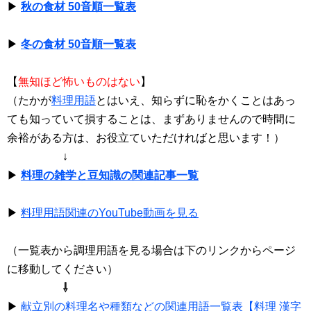
▶
秋の食材 50音順一覧表
▶
冬の食材 50音順一覧表
【
無知ほど怖いものはない
】
（たかが
料理用語
とはいえ、知らずに恥をかくことはあっ
ても知っていて損することは、まずありませんので時間に
余裕がある方は、お役立ていただければと思います！）
↓
▶
料理の雑学と豆知識の関連記事一覧
▶
料理用語関連のYouTube動画を見る
（一覧表から調理用語を見る場合は下のリンクからページ
に移動してください）
⇩
▶
献立別の料理名や種類などの関連用語一覧表【料理 漢字