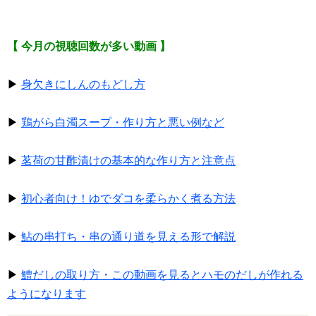
【 今月の視聴回数が多い動画 】
▶
身欠きにしんのもどし方
▶
鶏がら白濁スープ・作り方と悪い例など
▶
茗荷の甘酢漬けの基本的な作り方と注意点
▶
初心者向け！ゆでダコを柔らかく煮る方法
▶
鮎の串打ち・串の通り道を見える形で解説
▶
鱧だしの取り方・この動画を見るとハモのだしが作れる
ようになります