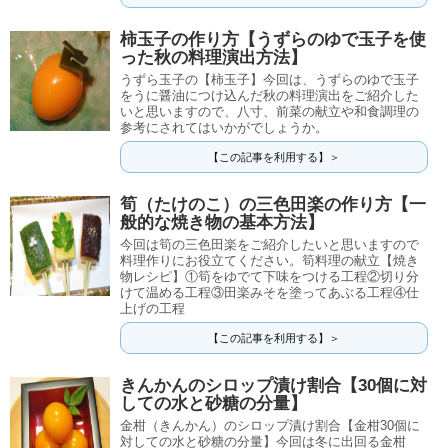
柿玉子の作り方【うずらのゆで玉子を使
った秋の料理演出方法】
うずら玉子の【柿玉子】今回は、うずらのゆで玉子
をうに醤油につけ込んだ秋の料理演出をご紹介した
いと思いますので、八寸、前菜の献立や和食調理の
参考にされてはいかがでしょうか。
【この記事を利用する】＞
筍（たけのこ）の三色田楽の作り方【一
般的な焼き物の基本方法】
今回は筍の三色田楽をご紹介したいと思いますので
料理作りにお役立てください。筍料理の献立【焼き
物レシピ】①筍をゆでて下味をつける工程②切り分
けて温める工程③田楽みそを塗ってあぶる工程④仕
上げの工程
【この記事を利用する】＞
きんかんのシロップ漬け割合【30個に対
しての水と砂糖の分量】
金柑（きんかん）のシロップ漬け割合【金柑30個に
対しての水と砂糖の分量】今回は冬に出回る金柑