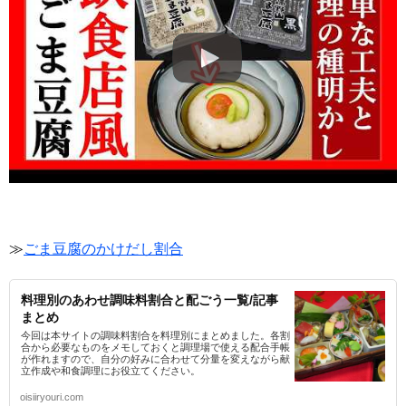
≫
ごま豆腐のかけだし割合
料理別のあわせ調味料割合と配ごう一覧/記事
まとめ
今回は本サイトの調味料割合を料理別にまとめました。各割
合から必要なものをメモしておくと調理場で使える配合手帳
が作れますので、自分の好みに合わせて分量を変えながら献
立作成や和食調理にお役立てください。
oisiiryouri.com