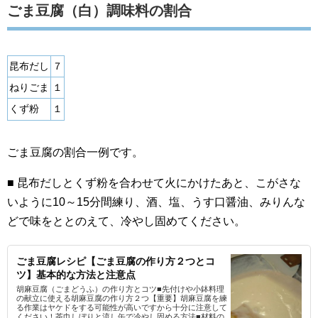
ごま豆腐（白）調味料の割合
昆布だし
７
ねりごま
１
くず粉
１
ごま豆腐の割合一例です。
■ 昆布だしとくず粉を合わせて火にかけたあと、こがさな
いように10～15分間練り、酒、塩、うす口醤油、みりんな
どで味をととのえて、冷やし固めてください。
ごま豆腐レシピ【ごま豆腐の作り方２つとコ
ツ】基本的な方法と注意点
胡麻豆腐（ごまどうふ）の作り方とコツ■先付けや小鉢料理
の献立に使える胡麻豆腐の作り方２つ【重要】胡麻豆腐を練
る作業はヤケドをする可能性が高いですから十分に注意して
ください！茶巾しぼりと流し缶で冷やし固める方法■材料の