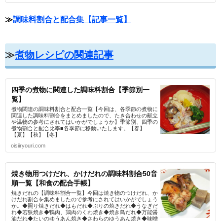
≫
調味料割合と配合集【記事一覧】
≫
煮物レシピの関連記事
四季の煮物に関連した調味料割合【季節別一
覧】
煮物関連の調味料割合と配合一覧【今回は、各季節の煮物に
関連した調味料割合をまとめましたので、たき合わせの献立
や温物の参考にされてはいかがでしょうか】季節別、四季の
煮物割合と配合比率■各季節に移動いたします。【春】
【夏】【秋】【冬】
oisiiryouri.com
焼き物用つけだれ、かけだれの調味料割合50音
順一覧【和食の配合手帳】
焼きだれの【調味料割合一覧】今回は焼き物のつけだれ、か
けだれ割合を集めましたので参考にされてはいかがでしょう
か。◆照り焼きだれ◆はもだれ◆ぶりの焼きだれ◆うなぎだ
れ◆若狭焼き◆鴨肉、鶏肉のくわ焼き◆焼き鳥だれ◆万能醤
油だれ◆たいのゆうあん焼き◆さわらのゆうあん焼き◆味噌