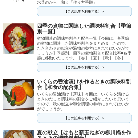
水菜のからし和え「作り方手順」
【この記事を利用する】＞
四季の煮物に関連した調味料割合【季節
別一覧】
煮物関連の調味料割合と配合一覧【今回は、各季節
の煮物に関連した調味料割合をまとめましたので、
たき合わせの献立や温物の参考にされてはいかがで
しょうか】季節別、四季の煮物割合と配合比率■各季
節に移動いたします。【春】【夏】【秋】【冬】
【この記事を利用する】＞
いくらの醤油漬けを作るときの調味料割
合【和食の配合集】
いくらの醤油漬け【薄味】今回は、いくらを漬ける
ときのだしと調味料の割合をご紹介したいと思いま
すので、秋の献立や和食調理の参考にされてはいか
がでしょうか。
【この記事を利用する】＞
夏の献立【はもと新玉ねぎの柳川鍋を作