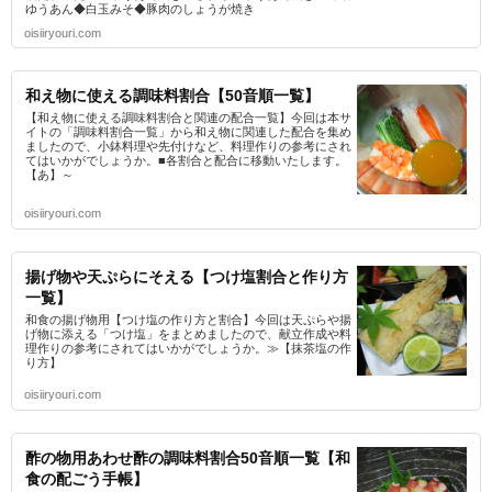
ゆうあん◆白玉みそ◆豚肉のしょうが焼き
oisiiryouri.com
和え物に使える調味料割合【50音順一覧】
【和え物に使える調味料割合と関連の配合一覧】今回は本サ
イトの「調味料割合一覧」から和え物に関連した配合を集め
ましたので、小鉢料理や先付けなど、料理作りの参考にされ
てはいかがでしょうか。■各割合と配合に移動いたします。
【あ】～
oisiiryouri.com
揚げ物や天ぷらにそえる【つけ塩割合と作り方
一覧】
和食の揚げ物用【つけ塩の作り方と割合】今回は天ぷらや揚
げ物に添える「つけ塩」をまとめましたので、献立作成や料
理作りの参考にされてはいかがでしょうか。≫【抹茶塩の作
り方】
oisiiryouri.com
酢の物用あわせ酢の調味料割合50音順一覧【和
食の配ごう手帳】