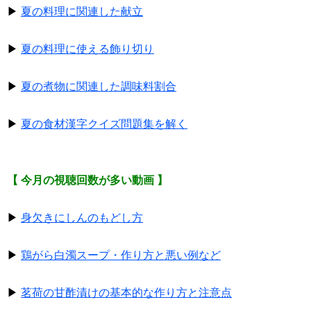
▶
夏の料理に関連した献立
▶
夏の料理に使える飾り切り
▶
夏の煮物に関連した調味料割合
▶
夏の食材漢字クイズ問題集を解く
【 今月の視聴回数が多い動画 】
▶
身欠きにしんのもどし方
▶
鶏がら白濁スープ・作り方と悪い例など
▶
茗荷の甘酢漬けの基本的な作り方と注意点