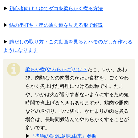
▶
初心者向け！ゆでダコを柔らかく煮る方法
▶
鮎の串打ち・串の通り道を見える形で解説
▶
鱧だしの取り方・この動画を見るとハモのだしが作れる
ようになります
柔らか煮(やわらかに)とは？
たこ、いか、あわ
び、肉類などの肉質のかたい食材を、ごくやわ
らかく煮上げた料理につける総称です。たこ
や、いかは火が通りすぎないようにするため短
時間で煮上げるときもありますが、鶏肉や豚肉
などの厚切り、ぶつ切り、かたまりの肉を煮る
場合は、長時間煮込んでやわらかくすることが
多いです。
▶
『煮物の語源,意味,由来』参照