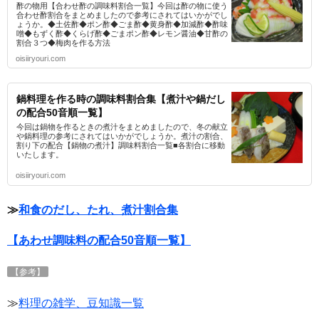
酢の物用【合わせ酢の調味料割合一覧】今回は酢の物に使う
合わせ酢割合をまとめましたので参考にされてはいかがでし
ょうか。◆土佐酢◆ポン酢◆ごま酢◆黄身酢◆加減酢◆酢味
噌◆もずく酢◆くらげ酢◆ごまポン酢◆レモン醤油◆甘酢の
割合３つ◆梅肉を作る方法
oisiiryouri.com
鍋料理を作る時の調味料割合集【煮汁や鍋だし
の配合50音順一覧】
今回は鍋物を作るときの煮汁をまとめましたので、冬の献立
や鍋料理の参考にされてはいかがでしょうか。煮汁の割合、
割り下の配合【鍋物の煮汁】調味料割合一覧■各割合に移動
いたします。
oisiiryouri.com
≫
和食のだし、たれ、煮汁割合集
【あわせ調味料の配合50音順一覧】
【参考】
≫
料理の雑学、豆知識一覧