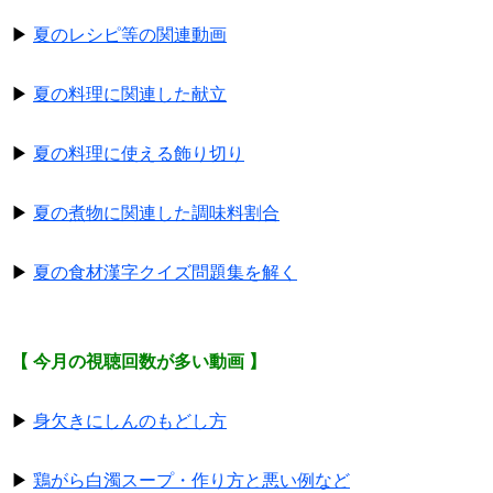
▶
夏のレシピ等の関連動画
▶
夏の料理に関連した献立
▶
夏の料理に使える飾り切り
▶
夏の煮物に関連した調味料割合
▶
夏の食材漢字クイズ問題集を解く
【 今月の視聴回数が多い動画 】
▶
身欠きにしんのもどし方
▶
鶏がら白濁スープ・作り方と悪い例など