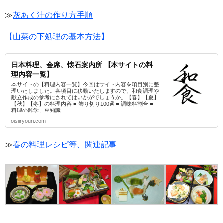
≫
灰あく汁の作り方手順
【山菜の下処理の基本方法】
日本料理、会席、懐石案内所 【本サイトの料
理内容一覧】
本サイトの【料理内容一覧】今回はサイト内容を項目別に整
理いたしました。各項目に移動いたしますので、和食調理や
献立作成の参考にされてはいかがでしょうか。【春】【夏】
【秋】【冬】の料理内容 ■ 飾り切り100選 ■ 調味料割合 ■
料理の雑学、豆知識
oisiiryouri.com
≫
春の料理レシピ等、関連記事