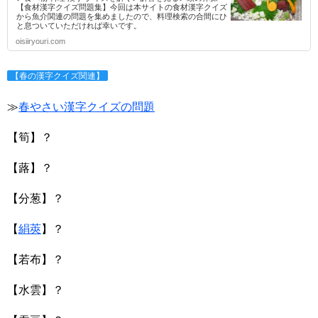
【食材漢字クイズ問題集】今回は本サイトの食材漢字クイズ
から魚介関連の問題を集めましたので、料理検索の合間にひ
と息ついていただければ幸いです。
oisiiryouri.com
【春の漢字クイズ関連】
≫
春やさい漢字クイズの問題
【筍】？
【蕗】？
【分葱】？
【
絹莢
】？
【若布】？
【水雲】？