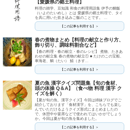
【愛媛県の郷土料理】
料理の雑学、豆知識 和食の料理用語集 伊予の鯛飯
（いよのたいめし）とは 愛媛県の郷土料理で、タイ
を具に用いた炊き込みご飯のことです。 ...
【この記事を利用する】＞
春の煮物まとめ【料理の献立と作り方、
飾り切り、調味料割合など】
【春の料理・春の献立・春のレシピ】 煮物、たきあ
わせの献立集 春の煮物の献立① ■ たけのこの宝船、
車海老、鯛（たい） 鱚（きす...
【この記事を利用する】＞
夏の魚 漢字クイズ問題集【旬の食材、
頭の体操 Q＆A】（食べ物 料理 漢字 ク
イズを解く）
【夏が旬の魚、漢字クイズ】今回は姉妹ブログでご
紹介しております「食材漢字」を、こちらでも楽し
んでいただけるようクイズ形式にまとめましたの
で、休憩中や宴席などで使われてはいかがでしょう
か。今回は夏が旬の魚を集めました。
【この記事を利用する】＞