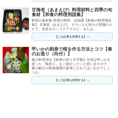
甘海老（あまえび）料理材料と四季の旬
食材【和食の料理用語集】
料理の食材集 料理の雑学、豆知識【和食の料理用語
集】 甘海老（あまえび） タラバエビ科の小型種のエ
ビで、別名をホッコクアカエビ、または...
【この記事を利用する】＞
甲いかの刺身で桜を作る方法とコツ【春
のお造り（向付）】
春の料理演出【刺身の切り方手順】今回は甲いかを
使った「桜造り」をご紹介したいと思いますので、
春の献立や刺身調理の参考にされてはいかがでしょ
うか。
【この記事を利用する】＞