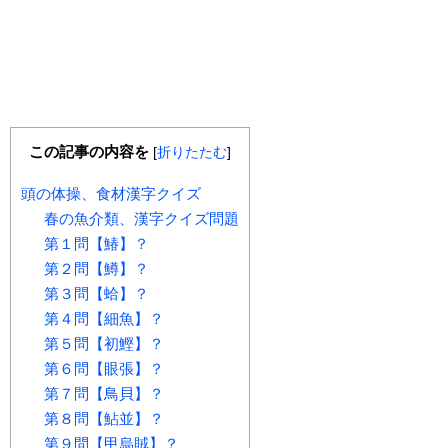
この記事の内容を
[
折りたたむ
]
頭の体操、食材漢字クイズ
春の魚介類、漢字クイズ問題
第１問【鰆】？
第２問【鱒】？
第３問【蛤】？
第４問【細魚】？
第５問【初鰹】？
第６問【眼張】？
第７問【鳥貝】？
第８問【鮎並】？
第９問【甲烏賊】？