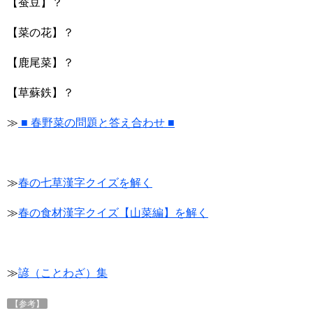
【蚕豆】？
【菜の花】？
【鹿尾菜】？
【草蘇鉄】？
≫
■ 春野菜の問題と答え合わせ ■
≫
春の七草漢字クイズを解く
≫
春の食材漢字クイズ【山菜編】を解く
≫
諺（ことわざ）集
【参考】