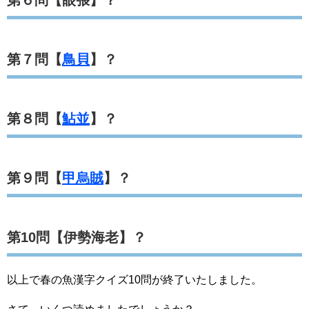
第６問【眼張】？
第７問【
鳥貝
】？
第８問【
鮎並
】？
第９問【
甲烏賊
】？
第10問【伊勢海老】？
以上で春の魚漢字クイズ10問が終了いたしました。