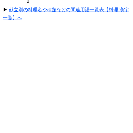
⇩
▶
献立別の料理名や種類などの関連用語一覧表【料理 漢字
一覧】へ