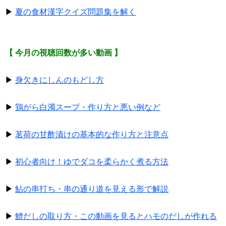
▶
夏の食材漢字クイズ問題集を解く
【 今月の視聴回数が多い動画 】
▶
身欠きにしんのもどし方
▶
鶏がら白濁スープ・作り方と悪い例など
▶
茗荷の甘酢漬けの基本的な作り方と注意点
▶
初心者向け！ゆでダコを柔らかく煮る方法
▶
鮎の串打ち・串の通り道を見える形で解説
▶
鱧だしの取り方・この動画を見るとハモのだしが作れる