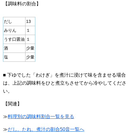
【調味料の割合】
だし
13
みりん
１
うす口醤油
１
酒
少量
塩
少量
■ 下ゆでした「わけぎ」を煮汁に浸けて味を含ませる場合
は、上記の調味料をひと煮立ちさせてから冷やしてくださ
い。
【関連】
≫
料理別の調味料割合一覧を見る
≫
だし、たれ、煮汁の割合50音一覧へ