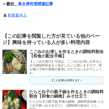
≫
節分、
巻き寿司等関連記事
和食案内人
【この記事を閲覧した方が見ている他のペー
ジ】興味を持っている人が多い料理内容
こごみのお浸しを作るときの調味料割合
【和食の配合手帳】
【こごみの煮汁】今回は、こごみのお浸しを作ると
きの調味料割合をご紹介したいと思いますので、和
え物の下味や煮物の参考にされてはいかがでしょう
か。
【この記事を利用する】＞
たらと白子の親子鍋を作るときの調味料
割合【和食の鍋物】みそ仕立て
たらと白子の親子鍋 和食の鍋物、調味料割合帳 たら
と白子鍋（みそ仕立て） 【調味料の割合】 だし