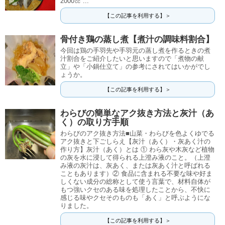
2000㏄ ...
【この記事を利用する】＞
骨付き鶏の蒸し煮【煮汁の調味料割合】
今回は鶏の手羽先や手羽元の蒸し煮を作るときの煮
汁割合をご紹介したいと思いますので「煮物の献
立」や「小鍋仕立て」の参考にされてはいかがでし
ょうか。
【この記事を利用する】＞
わらびの簡単なアク抜き方法と灰汁（あ
く）の取り方手順
わらびのアク抜き方法■山菜・わらびを色よくゆでる
アク抜きと下ごしらえ【灰汁（あく）・灰あく汁の
作り方】灰汁（あく）とは ① わら灰や木灰など植物
の灰を水に浸して得られる上澄み液のこと。（上澄
み液の灰汁は、灰あく、または灰あく汁と呼ばれる
こともあります）② 食品に含まれる不要な味や好ま
しくない成分の総称として使う言葉で、材料自体が
もつ強いクセのある味を処理したことから、不快に
感じる味やクセそのものも「あく」と呼ぶようにな
りました。
【この記事を利用する】＞