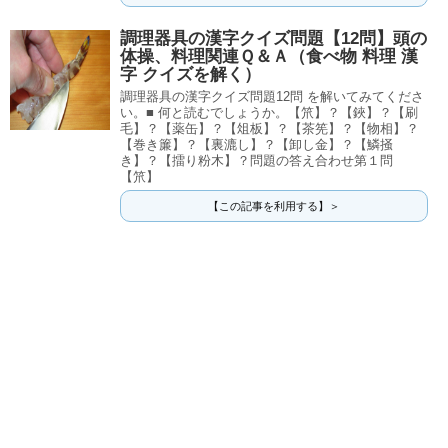
調理器具の漢字クイズ問題【12問】頭の
体操、料理関連Ｑ＆Ａ（食べ物 料理 漢
字 クイズを解く）
調理器具の漢字クイズ問題12問 を解いてみてくださ
い。■ 何と読むでしょうか。【笊】？【鋏】？【刷
毛】？【薬缶】？【俎板】？【茶筅】？【物相】？
【巻き簾】？【裏漉し】？【卸し金】？【鱗掻
き】？【擂り粉木】？問題の答え合わせ第１問
【笊】
【この記事を利用する】＞