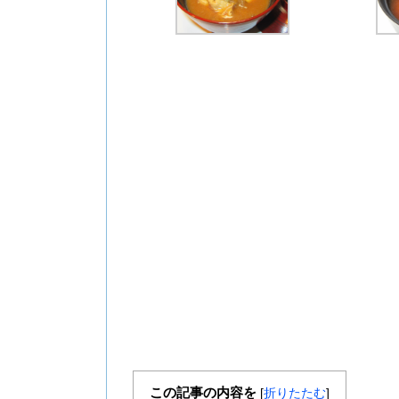
この記事の内容を
[
折りたたむ
]