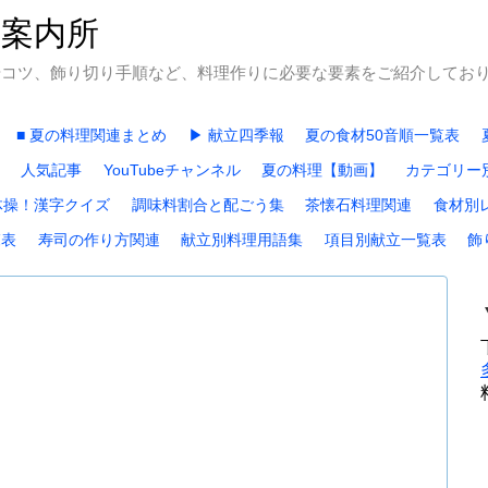
石案内所
やコツ、飾り切り手順など、料理作りに必要な要素をご紹介してお
■ 夏の料理関連まとめ
▶ 献立四季報
夏の食材50音順一覧表
人気記事
YouTubeチャンネル
夏の料理【動画】
カテゴリー
体操！漢字クイズ
調味料割合と配ごう集
茶懐石料理関連
食材別
覧表
寿司の作り方関連
献立別料理用語集
項目別献立一覧表
飾