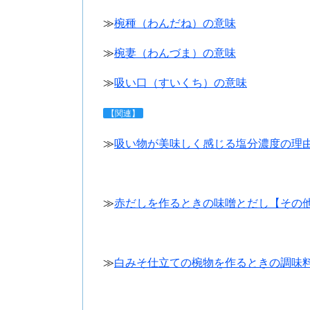
≫
椀種（わんだね）の意味
≫
椀妻（わんづま）の意味
≫
吸い口（すいくち）の意味
【関連】
≫
吸い物が美味しく感じる
塩分濃度の理
≫
赤だしを作るときの
味噌とだし【その
≫
白みそ仕立ての椀物を作るときの調味