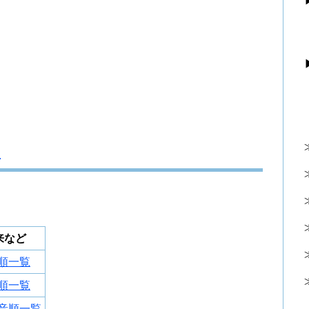
】
来など
音順一覧
音順一覧
0音順一覧