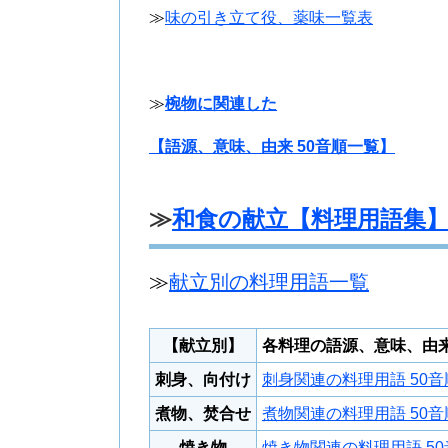
≫
味の引き立て役、薬味一覧表
≫
椀物に関連した
【語源、意味、由来 50音順一覧】
≫
和食の献立【料理用語集
≫
献立別の料理用語一覧
【献立別】
各料理の語源、意味、由
刺身、向付け
刺身関連の料理用語 50
煮物、焚合せ
煮物関連の料理用語 50
焼き物
焼き物関連の料理用語 5