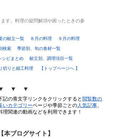
ります。料理の疑問解消や困ったときの参
夏の献立一覧
８月の料理
９月の料理
別検索
季節別、旬の食材一覧
レシピまとめ
献立別、調理項目一覧
り切りと細工料理
【トップページへ 】
▼ ▼ ▼
下記の青文字リンクをクリックすると
閲覧数の
多いカテゴリー
ページや季節ごとの
人気記事
、
料理関連の動画などを利用できます！
【本ブログサイト】