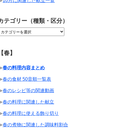
≫
10月に関連した献立一覧
カテゴリー（種類・区分）
【春】
≫
春の料理内容まとめ
≫
春の食材 50音順一覧表
≫
春のレシピ等の関連動画
≫
春の料理に関連した献立
≫
春の料理に使える飾り切り
≫
春の煮物に関連した調味料割合