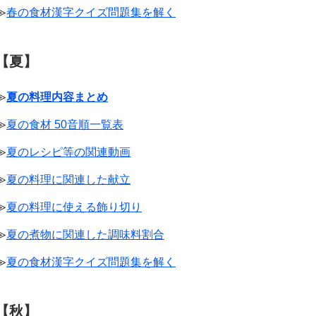
≫
春の食材漢字クイズ問題集を解く
【夏】
≫
夏の料理内容まとめ
≫
夏の食材 50音順一覧表
≫
夏のレシピ等の関連動画
≫
夏の料理に関連した献立
≫
夏の料理に使える飾り切り
≫
夏の煮物に関連した調味料割合
≫
夏の食材漢字クイズ問題集を解く
【秋】