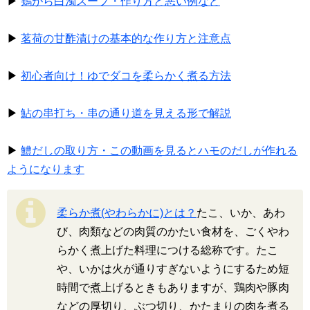
▶
鶏がら白濁スープ・作り方と悪い例など
▶
茗荷の甘酢漬けの基本的な作り方と注意点
▶
初心者向け！ゆでダコを柔らかく煮る方法
▶
鮎の串打ち・串の通り道を見える形で解説
▶
鱧だしの取り方・この動画を見るとハモのだしが作れる
ようになります
柔らか煮(やわらかに)とは？
たこ、いか、あわ
び、肉類などの肉質のかたい食材を、ごくやわ
らかく煮上げた料理につける総称です。たこ
や、いかは火が通りすぎないようにするため短
時間で煮上げるときもありますが、鶏肉や豚肉
などの厚切り、ぶつ切り、かたまりの肉を煮る