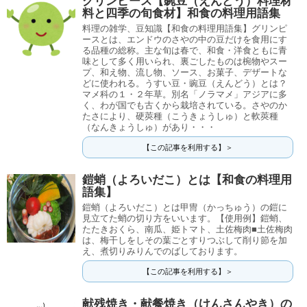
グリンピース【豌豆（えんどう）料理材
料と四季の旬食材】和食の料理用語集
料理の雑学、豆知識【和食の料理用語集】グリンピ
ースとは、エンドウのさやの中の豆だけを食用にす
る品種の総称。主な旬は春で、和食・洋食ともに青
味として多く用いられ、裏ごしたものは椀物やスー
プ、和え物、流し物、ソース、お菓子、デザートな
どに使われる。うすい豆・豌豆（えんどう）とは？
マメ科の１・２年草。別名「ノラマメ」アジアに多
く、わが国でも古くから栽培されている。さやのか
たさにより、硬莢種（こうきょうしゅ）と軟莢種
（なんきょうしゅ）があり・・・
【この記事を利用する】＞
鎧蛸（よろいだこ）とは【和食の料理用
語集】
鎧蛸（よろいだこ）とは甲冑（かっちゅう）の鎧に
見立てた蛸の切り方をいいます。【使用例】鎧蛸、
たたきおくら、南瓜、姫トマト、土佐梅肉■土佐梅肉
は、梅干しをしその葉ごとすりつぶして削り節を加
え、煮切りみりんでのばしております。
【この記事を利用する】＞
献残焼き・献餐焼き（けんさんやき）の