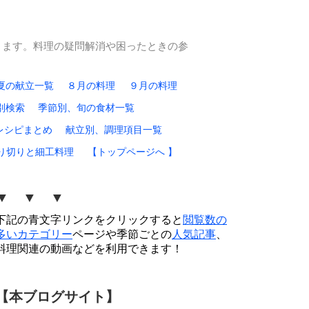
ります。料理の疑問解消や困ったときの参
夏の献立一覧
８月の料理
９月の料理
別検索
季節別、旬の食材一覧
レシピまとめ
献立別、調理項目一覧
り切りと細工料理
【トップページへ 】
▼ ▼ ▼
下記の青文字リンクをクリックすると
閲覧数の
多いカテゴリー
ページや季節ごとの
人気記事
、
料理関連の動画などを利用できます！
【本ブログサイト】