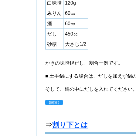
白味噌
120g
みりん
60㏄
酒
60㏄
だし
450㏄
砂糖
大さじ1/2
かきの味噌鍋だし、割合一例です。
■ 土手鍋にする場合は、だしを加えず鍋
そして、鍋の中にだしを入れてください
【関連】
⇒
割り下とは