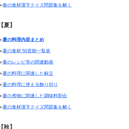
≫
春の食材漢字クイズ問題集を解く
【夏】
≫
夏の料理内容まとめ
≫
夏の食材 50音順一覧表
≫
夏のレシピ等の関連動画
≫
夏の料理に関連した献立
≫
夏の料理に使える飾り切り
≫
夏の煮物に関連した調味料割合
≫
夏の食材漢字クイズ問題集を解く
【秋】