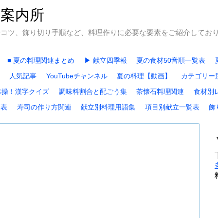
石案内所
やコツ、飾り切り手順など、料理作りに必要な要素をご紹介してお
■ 夏の料理関連まとめ
▶ 献立四季報
夏の食材50音順一覧表
人気記事
YouTubeチャンネル
夏の料理【動画】
カテゴリー
体操！漢字クイズ
調味料割合と配ごう集
茶懐石料理関連
食材別
覧表
寿司の作り方関連
献立別料理用語集
項目別献立一覧表
飾