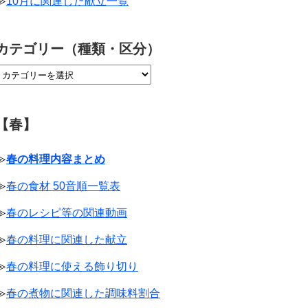
≫
10月に関連した献立一覧
カテゴリー（種類・区分）
【春】
≫
春の料理内容まとめ
≫
春の食材 50音順一覧表
≫
春のレシピ等の関連動画
≫
春の料理に関連した献立
≫
春の料理に使える飾り切り
≫
春の煮物に関連した調味料割合