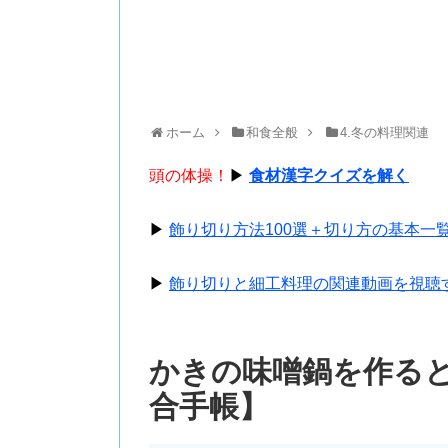
ホーム
和食全般
4.冬の料理関連
頭の体操！
▶
食材漢字クイズを解く
▶
飾り切り方法100選＋切り方の基本一
▶
飾り切りと細工料理の関連動画を視聴
かきの味噌鍋を作る
合手帳】