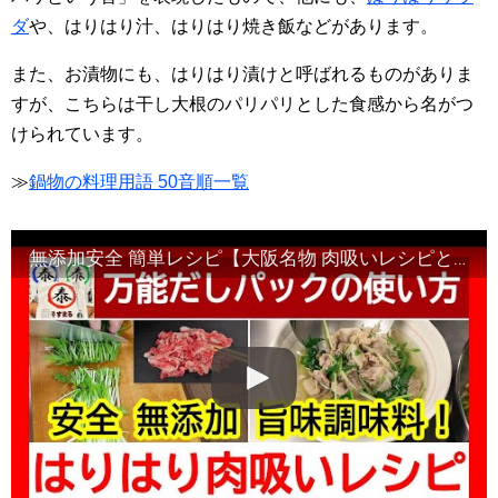
ダ
や、はりはり汁、はりはり焼き飯などがあります。
また、お漬物にも、はりはり漬けと呼ばれるものがありま
すが、こちらは干し大根のパリパリとした食感から名がつ
けられています。
≫
鍋物の料理用語 50音順一覧
無添加安全 簡単レシピ【大阪名物 肉吸いレシピとハリハリ鍋の煮汁割合】水菜料理の「はりはりとは？」#四国で一番売れている和風万能だしパック#やすまるだし#高橋商店