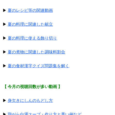
▶
夏のレシピ等の関連動画
▶
夏の料理に関連した献立
▶
夏の料理に使える飾り切り
▶
夏の煮物に関連した調味料割合
▶
夏の食材漢字クイズ問題集を解く
【 今月の視聴回数が多い動画 】
▶
身欠きにしんのもどし方
▶
鶏がら白濁スープ・作り方と悪い例など