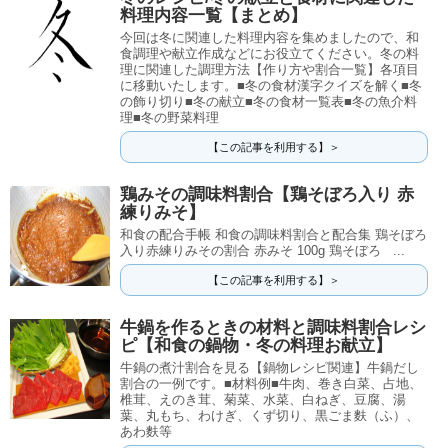
料理内容一覧【まとめ】
今回は冬に関連した料理内容を集めましたので、和
食調理や献立作成などにお役立てください。冬の料
理に関連した調理方法【作り方や割合一覧】各項目
に移動いたします。■冬の食材漢字クイズを解く■冬
の飾り切り■冬の献立■冬の食材一覧表■冬の魚介料
理■冬の野菜料理
【この記事を利用する】＞
鶏みその調味料割合【鶏そぼろ入り 赤
練りみそ】
和食の配合手帳 和食の調味料割合と配合集 鶏そぼろ
入り赤練りみその割合 赤みそ 100g 鶏そぼろ ...
【この記事を利用する】＞
牛鍋を作るときの材料と調味料割合レシ
ピ【和食の鍋物・冬の料理お献立】
牛鍋の煮汁割合を見る【鍋物レシピ関連】牛鍋だし
割合の一例です。■材料例■牛肉、巻き白菜、占地、
椎茸、えのき茸、菊菜、水菜、白ねぎ、豆腐、湯
葉、丸もち、わけぎ、くず切り、黒ごま麩（ふ）、
あわ麩等