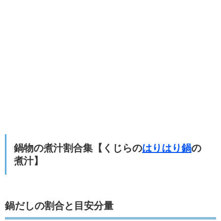
鍋物の煮汁割合集【くじらの
はりはり鍋
の
煮汁】
鍋だしの割合と目安分量