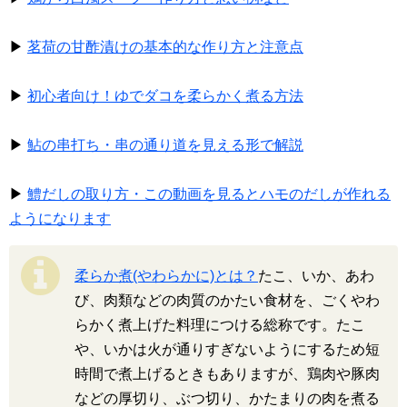
▶
茗荷の甘酢漬けの基本的な作り方と注意点
▶
初心者向け！ゆでダコを柔らかく煮る方法
▶
鮎の串打ち・串の通り道を見える形で解説
▶
鱧だしの取り方・この動画を見るとハモのだしが作れる
ようになります
柔らか煮(やわらかに)とは？
たこ、いか、あわ
び、肉類などの肉質のかたい食材を、ごくやわ
らかく煮上げた料理につける総称です。たこ
や、いかは火が通りすぎないようにするため短
時間で煮上げるときもありますが、鶏肉や豚肉
などの厚切り、ぶつ切り、かたまりの肉を煮る