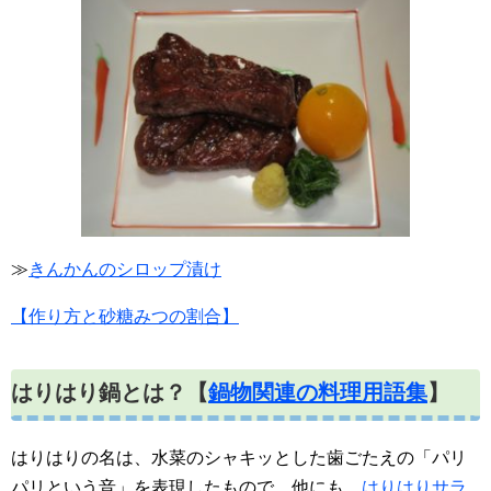
≫
きんかんのシロップ漬け
【作り方と砂糖みつの割合】
はりはり鍋とは？【
鍋物関連の料理用語集
】
はりはりの名は、水菜のシャキッとした歯ごたえの「パリ
パリという音」を表現したもので、他にも、
はりはりサラ