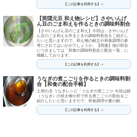
【この記事を利用する】＞
【莢隠元豆 和え物レシピ】さやいんげ
ん豆のごま和えを作るときの調味料割合
【さやいんげん豆のごま和え】今回は、さやいんげ
ん豆のごま和えを作るときの調味料割合をご紹介し
たいと思いますので、和え物の献立や和食調理の参
考にされてはいかがでしょうか。【関連】他の割合
につきましては「和食の調味料割合と配合一覧」に
掲載しております。
【この記事を利用する】＞
うなぎの煮こごりを作るときの調味料割
合【和食の配合手帳】
土用の丑 うなぎレシピ「うなぎの煮こごり 今回は鰻
（うなぎ）の焼き物や肝で作る煮こごりの割合をご
紹介したいと思いますので、和食調理や夏の献...
【この記事を利用する】＞