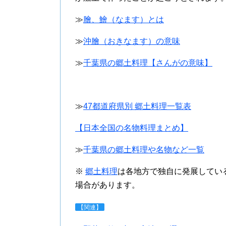
≫
膾、鱠（なます）とは
≫
沖膾（おきなます）の意味
≫
千葉県の郷土料理【さんがの意味】
≫
47都道府県別 郷土料理一覧表
【日本全国の名物料理まとめ】
≫
千葉県の郷土料理や名物など一覧
※
郷土料理
は各地方で独自に発展してい
場合があります。
【関連】