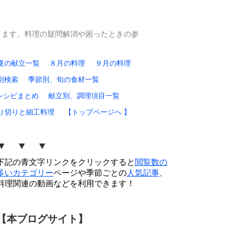
ります。料理の疑問解消や困ったときの参
夏の献立一覧
８月の料理
９月の料理
別検索
季節別、旬の食材一覧
レシピまとめ
献立別、調理項目一覧
り切りと細工料理
【トップページへ 】
▼ ▼ ▼
下記の青文字リンクをクリックすると
閲覧数の
多いカテゴリー
ページや季節ごとの
人気記事
、
料理関連の動画などを利用できます！
【本ブログサイト】