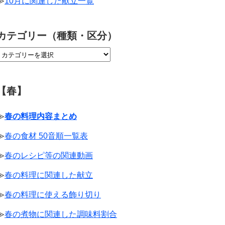
≫
10月に関連した献立一覧
カテゴリー（種類・区分）
【春】
≫
春の料理内容まとめ
≫
春の食材 50音順一覧表
≫
春のレシピ等の関連動画
≫
春の料理に関連した献立
≫
春の料理に使える飾り切り
≫
春の煮物に関連した調味料割合