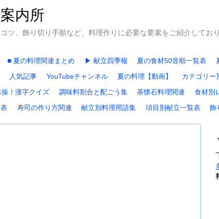
石案内所
やコツ、飾り切り手順など、料理作りに必要な要素をご紹介してお
■ 夏の料理関連まとめ
▶ 献立四季報
夏の食材50音順一覧表
人気記事
YouTubeチャンネル
夏の料理【動画】
カテゴリー
体操！漢字クイズ
調味料割合と配ごう集
茶懐石料理関連
食材別
覧表
寿司の作り方関連
献立別料理用語集
項目別献立一覧表
飾