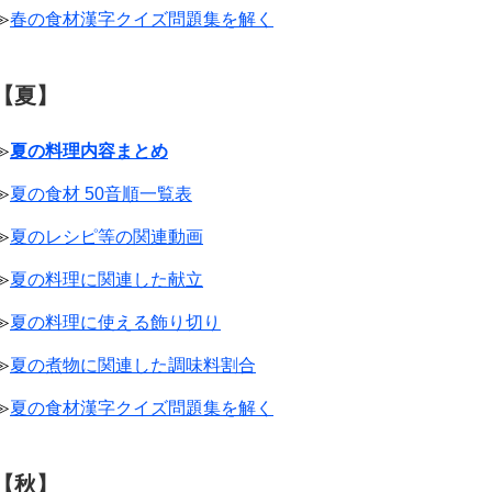
≫
春の食材漢字クイズ問題集を解く
【夏】
≫
夏の料理内容まとめ
≫
夏の食材 50音順一覧表
≫
夏のレシピ等の関連動画
≫
夏の料理に関連した献立
≫
夏の料理に使える飾り切り
≫
夏の煮物に関連した調味料割合
≫
夏の食材漢字クイズ問題集を解く
【秋】