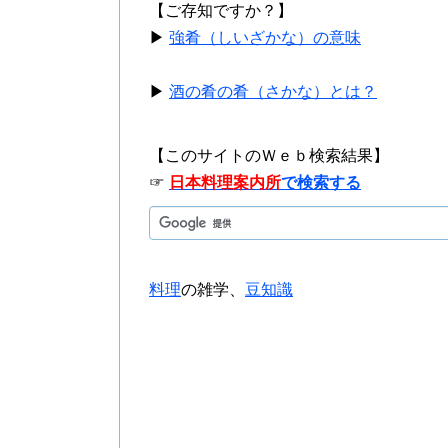
【ご存知ですか？】
▶
強肴（しいざかな）の意味
▶
酒の肴の肴（さかな）とは？
【このサイトのＷｅｂ検索結果】
☞
日本料理案内所
で検索する
料理
の雑学、
豆知識