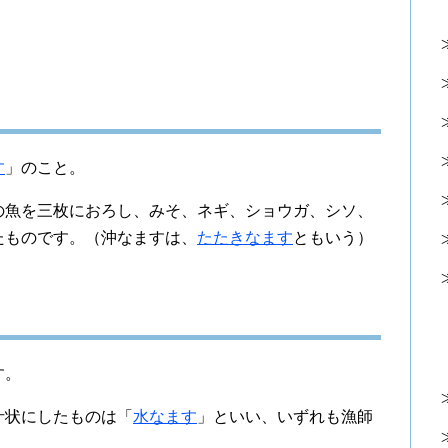
す
」のこと。
の魚を三枚におろし、みそ、ネギ、ショウガ、シソ、
たものです。（沖なますは、
たたきなます
ともいう）
す。
汁状にしたものは「
水なます
」といい、いずれも漁師
。