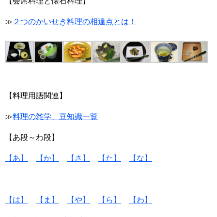
【会席料理と懐石料理】
≫
２つのかいせき料理の相違点とは！
【料理用語関連】
≫
料理の雑学、豆知識一覧
【あ段～わ段】
【あ】
【か】
【さ】
【た】
【な】
【は】
【ま】
【や】
【ら】
【わ】