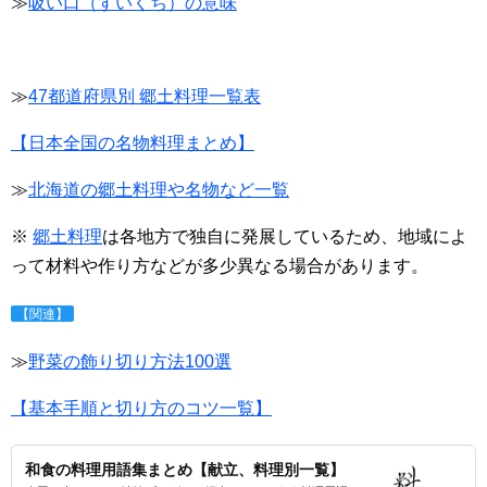
≫
吸い口（すいくち）の意味
≫
47都道府県別 郷土料理一覧表
【日本全国の名物料理まとめ】
≫
北海道の郷土料理や名物など一覧
※
郷土料理
は各地方で独自に発展しているため、地域によ
って材料や作り方などが多少異なる場合があります。
【関連】
≫
野菜の飾り切り方法100選
【基本手順と切り方のコツ一覧】
和食の料理用語集まとめ【献立、料理別一覧】