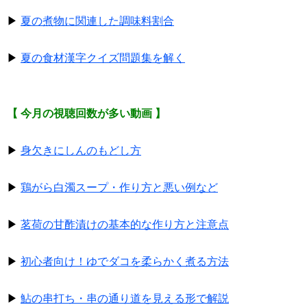
▶
夏の煮物に関連した調味料割合
▶
夏の食材漢字クイズ問題集を解く
【 今月の視聴回数が多い動画 】
▶
身欠きにしんのもどし方
▶
鶏がら白濁スープ・作り方と悪い例など
▶
茗荷の甘酢漬けの基本的な作り方と注意点
▶
初心者向け！ゆでダコを柔らかく煮る方法
▶
鮎の串打ち・串の通り道を見える形で解説