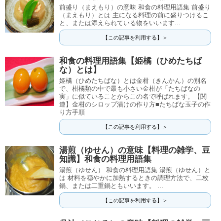
前盛り（まえもり）の意味 和食の料理用語集 前盛り
（まえもり）とは 主になる料理の前に盛りつけるこ
と、または添えられている物をいいます...
【この記事を利用する】＞
和食の料理用語集【姫橘（ひめたちば
な）とは】
姫橘（ひめたちばな）とは金柑（きんかん）の別名
で、柑橘類の中で最も小さい金柑が「たちばなの
実」に似ていることからこの名で呼ばれます。【関
連】金柑のシロップ漬けの作り方■たちばな玉子の作
り方手順
【この記事を利用する】＞
湯煎（ゆせん）の意味【料理の雑学、豆
知識】和食の料理用語集
湯煎（ゆせん） 和食の料理用語集 湯煎（ゆせん）と
は 材料を穏やかに加熱するときの調理方法で、二枚
鍋、または二重鍋ともいいます。 ...
【この記事を利用する】＞