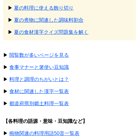
▶
夏の料理に使える飾り切り
▶
夏の煮物に関連した調味料割合
▶
夏の食材漢字クイズ問題集を解く
▶
閲覧数が多いページを見る
▶
食事マナーと箸使い豆知識
▶
料理と調理のちがいとは？
▶
食材に関連した漢字一覧表
▶
都道府県別郷土料理一覧表
【各料理の語源・意味・豆知識など】
▶
椀物関連の料理用語50音一覧表