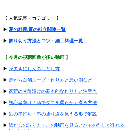
【 人気記事・カテゴリー 】
▶
夏の料理/夏の献立関連一覧
▶
飾り切り方法とコツ・細工料理一覧
【 今月の視聴回数が多い動画 】
▶
身欠きにしんのもどし方
▶
鶏がら白濁スープ・作り方と悪い例など
▶
茗荷の甘酢漬けの基本的な作り方と注意点
▶
初心者向け！ゆでダコを柔らかく煮る方法
▶
鮎の串打ち・串の通り道を見える形で解説
▶
鱧だしの取り方・この動画を見るとハモのだしが作れる