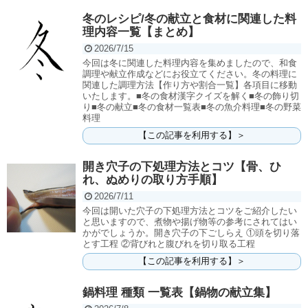
冬のレシピ/冬の献立と食材に関連した料
理内容一覧【まとめ】
2026/7/15
今回は冬に関連した料理内容を集めましたので、和食
調理や献立作成などにお役立てください。冬の料理に
関連した調理方法【作り方や割合一覧】各項目に移動
いたします。■冬の食材漢字クイズを解く■冬の飾り切
り■冬の献立■冬の食材一覧表■冬の魚介料理■冬の野菜
料理
【この記事を利用する】＞
開き穴子の下処理方法とコツ【骨、ひ
れ、ぬめりの取り方手順】
2026/7/11
今回は開いた穴子の下処理方法とコツをご紹介したい
と思いますので、煮物や揚げ物等の参考にされてはい
かがでしょうか。開き穴子の下ごしらえ ①頭を切り落
とす工程 ②背びれと腹びれを切り取る工程
【この記事を利用する】＞
鍋料理 種類 一覧表【鍋物の献立集】