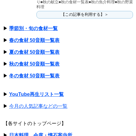
り■秋の献立■秋の食材一覧表■秋の魚介料理■秋の野菜
料理
【この記事を利用する】＞
▶
季節別・旬の食材一覧
▶
春の食材 50音順一覧表
▶
夏の食材 50音順一覧表
▶
秋の食材 50音順一覧表
▶
冬の食材 50音順一覧表
▶
YouTube再生リスト一覧
▶
今月の人気記事などの一覧
【各サイトのトップページ】
▶
日本料理、会席・懐石案内所