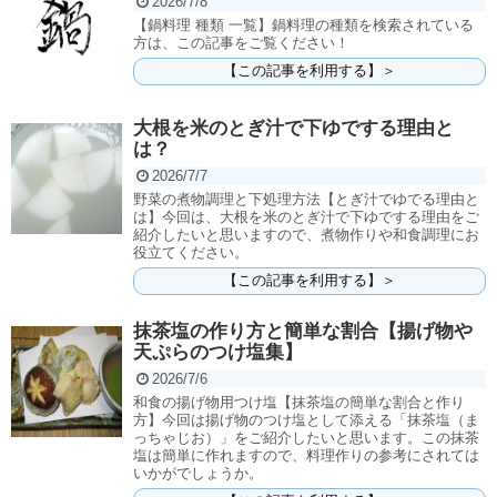
2026/7/8
【鍋料理 種類 一覧】鍋料理の種類を検索されている
方は、この記事をご覧ください！
【この記事を利用する】＞
大根を米のとぎ汁で下ゆでする理由と
は？
2026/7/7
野菜の煮物調理と下処理方法【とぎ汁でゆでる理由と
は】今回は、大根を米のとぎ汁で下ゆでする理由をご
紹介したいと思いますので、煮物作りや和食調理にお
役立てください。
【この記事を利用する】＞
抹茶塩の作り方と簡単な割合【揚げ物や
天ぷらのつけ塩集】
2026/7/6
和食の揚げ物用つけ塩【抹茶塩の簡単な割合と作り
方】今回は揚げ物のつけ塩として添える「抹茶塩（ま
っちゃじお）」をご紹介したいと思います。この抹茶
塩は簡単に作れますので、料理作りの参考にされては
いかがでしょうか。