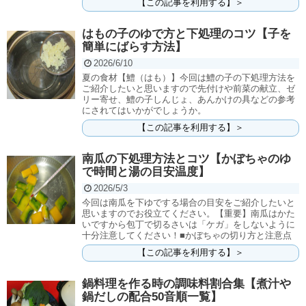
【この記事を利用する】＞
はもの子のゆで方と下処理のコツ【子を
簡単にばらす方法】
2026/6/10
夏の食材【鱧（はも）】今回は鱧の子の下処理方法を
ご紹介したいと思いますので先付けや前菜の献立、ゼ
リー寄せ、鱧の子しんじょ、あんかけの具などの参考
にされてはいかがでしょうか。
【この記事を利用する】＞
南瓜の下処理方法とコツ【かぼちゃのゆ
で時間と湯の目安温度】
2026/5/3
今回は南瓜を下ゆでする場合の目安をご紹介したいと
思いますのでお役立てください。【重要】南瓜はかた
いですから包丁で切るさいは「ケガ」をしないように
十分注意してください！■かぼちゃの切り方と注意点
【この記事を利用する】＞
鍋料理を作る時の調味料割合集【煮汁や
鍋だしの配合50音順一覧】