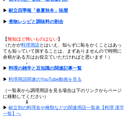
▶
献立四季報「春夏秋冬」味暦
▶
煮物レシピと調味料の割合
【
無知ほど怖いものはない
】
（たかが
料理用語
とはいえ、知らずに恥をかくことはあっ
ても知っていて損することは、まずありませんので時間に
余裕がある方はお役立ていただければと思います！）
↓
▶
料理の雑学と豆知識の関連記事一覧
▶
料理用語関連のYouTube動画を見る
（一覧表から調理用語を見る場合は下のリンクからページ
に移動してください）
⇩
▶
献立別の料理名や種類などの関連用語一覧表【料理 漢字
一覧】へ