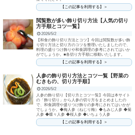
【この記事を利用する】＞
閲覧数が多い飾り切り方法【人気の切り
方手順とコツ一覧】
2026/5/2
【和食の飾り切り方法とコツ】今回は閲覧数が多い飾
り切り方法と切り方のコツを整理いたしましたので、
料理の盛りつけ飾りや和食調理の参考にされてはいか
がでしょうか。■各切り方手順に移動いたします。
【この記事を利用する】＞
人参の飾り切り方法とコツ一覧【野菜の
むきもの、切り方手順】
2026/5/2
人参の飾り切り【切り方とコツ一覧】今回は本サイト
の「飾り切り」から人参の切り方をまとめましたの
で、和食調理や盛りつけ飾りの参考にされてはいかが
でしょうか。◆梅人参（ねじり梅）◆もみじ人参 ◆菊
人参 ◆蝶々人参 ◆桜人参 ◆いちょう人参
【この記事を利用する】＞