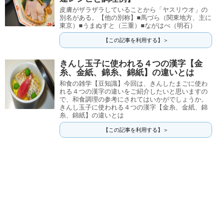
皮膚がザラザラしていることから「ヤスリウオ」の
別名がある。【他の別称】■馬づら（関東地方、主に
東京）■うまぬすと（三重）■ながはべ（明石）
【この記事を利用する】＞
きんし玉子に使われる４つの漢字【金
糸、金紙、錦糸、錦紙】の違いとは
和食の雑学【豆知識】今回は、きんしたまごに使わ
れる４つの漢字の違いをご紹介したいと思いますの
で、和食調理の参考にされてはいかがでしょうか。
きんし玉子に使われる４つの漢字【金糸、金紙、錦
糸、錦紙】の違いとは
【この記事を利用する】＞