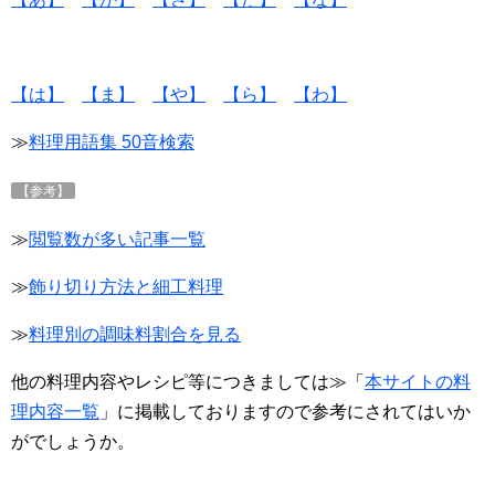
【は】
【ま】
【や】
【ら】
【わ】
≫
料理用語集 50音検索
【参考】
≫
閲覧数が多い記事一覧
≫
飾り切り方法と細工料理
≫
料理別の調味料割合を見る
他の料理内容やレシピ等につきましては≫「
本サイトの料
理内容一覧
」に掲載しておりますので参考にされてはいか
がでしょうか。