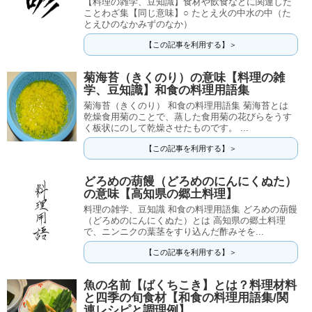
【料理の雑学、豆知識】食材や飲食などに関連した
ことわざ集【同じ意味】○ たとえ火の中水の中（た
とえひのなかみずのなか）
【この記事を利用する】＞
菊海苔（きくのり）の意味【料理の雑
学、豆知識】和食の料理用語集
菊海苔（きくのり） 和食の料理用語集 菊海苔とは
乾燥食用菊のことで、蒸した食用菊の花びらをうす
く板状にのして乾燥させたものです。 ...
【この記事を利用する】＞
どろめの葫饅（どろめのにんにくぬた）
の意味【高知県の郷土料理】
料理の雑学、豆知識 和食の料理用語集 どろめの葫饅
（どろめのにんにくぬた）とは 高知県の郷土料理
で、ニンニクの葉茎をすり込んだ酢みそを...
【この記事を利用する】＞
魚の名前【ばくちこき】とは？料理材料
と四季の旬食材【和食の料理用語集/関
連レシピと調理例】