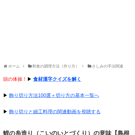
ホーム
和食の調理方法（作り方）
さしみの手法関連
頭の体操！
▶
食材漢字クイズを解く
▶
飾り切り方法100選＋切り方の基本一覧へ
▶
飾り切りと細工料理の関連動画を視聴する
鯉の糸造り（こいのいとづくり）の意味【島根