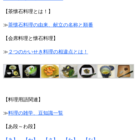
【茶懐石料理とは！】
≫
茶懐石料理の由来、献立の名称と順番
【会席料理と懐石料理】
≫
２つのかいせき料理の相違点とは！
【料理用語関連】
≫
料理の雑学、豆知識一覧
【あ段～わ段】
【あ】
【か】
【さ】
【た】
【な】