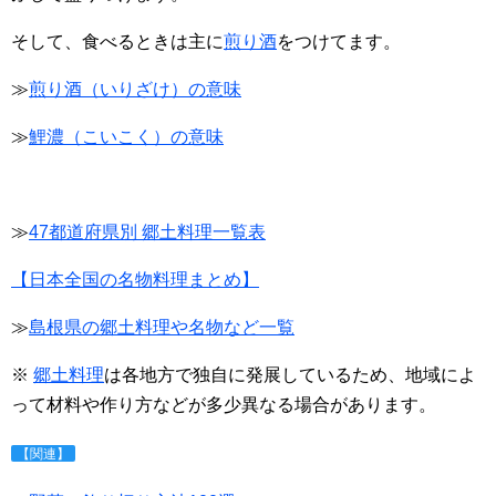
そして、食べるときは主に
煎り酒
をつけてます。
≫
煎り酒（いりざけ）の意味
≫
鯉濃（こいこく）の意味
≫
47都道府県別 郷土料理一覧表
【日本全国の名物料理まとめ】
≫
島根県の郷土料理や名物など一覧
※
郷土料理
は各地方で独自に発展しているため、地域によ
って材料や作り方などが多少異なる場合があります。
【関連】