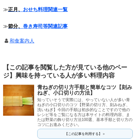
≫
正月、
おせち料理関連一覧
≫
節分、
巻き寿司等関連記事
和食案内人
【この記事を閲覧した方が見ている他のペー
ジ】興味を持っている人が多い料理内容
青ねぎの切り方手順と簡単なコツ【刻み
ねぎ、小口切りの方法】
知っていそうで実際には、やっていない人が多い青
ねぎの小口切りのコツ【野菜の切り方、刻みねぎ、
洗いねぎ】今回の手順は初歩的なことですので他の
レシピ等をご覧になる方は本サイトの料理内容、ま
たは野菜の飾り切り方法100選、基本手順と切り方の
コツにお進みください。
【この記事を利用する】＞