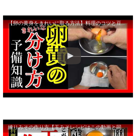
【卵の黄身をきれいに取る方法】料理のコツと豆知識・Japanese food
練りみその作り方【玉みそレシピはこの動画と同じ手順で完了します】Japanese food