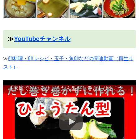
≫
YouTubeチャンネル
≫
卵料理・卵 レシピ・玉子・魚卵などの関連動画（再生リ
スト）
【家庭で作れるひょうたん型だし巻き】ひさごたまごの作り方・Japanese food