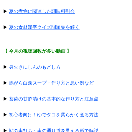
▶
夏の煮物に関連した調味料割合
▶
夏の食材漢字クイズ問題集を解く
【 今月の視聴回数が多い動画 】
▶
身欠きにしんのもどし方
▶
鶏がら白濁スープ・作り方と悪い例など
▶
茗荷の甘酢漬けの基本的な作り方と注意点
▶
初心者向け！ゆでダコを柔らかく煮る方法
▶
鮎の串打ち・串の通り道を見える形で解説