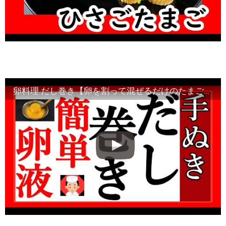
卵料理 だし巻き【卵を割って混ぜるだけのたまご液の作り方】Japanese food