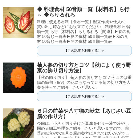
◆ 料理食材 50音順一覧【材料名】ら行
～ ◆らりるれろ
料理に使える材料【食材一覧】献立作成や仕入れ、
買い出し時などにお役立てください。料理食材 50音
順一覧 ら行【材料名】らりるれろ【関連】▶春の食
材 50音順一覧表▶夏の食材 50音順一覧表▶秋の食
材 50音順一覧表▶冬の食材 50音順一覧表
【この記事を利用する】＞
菊人参の切り方とコツ【秋によく使う野
菜の飾り切り方法】
【秋の飾り切り】 菊人参の切り方とコツ 今回のは重
陽の節句（9/9）の花にもなっている菊の切り方を人
参を使ってご紹介したいと思い...
【この記事を利用する】＞
６月の前菜や八寸物の献立【あじさい豆
腐の作り方】
今回は、小さく切り分けた豆腐をゼリー液で冷やし
固める細工料理をご紹介したいと思いますので、前
菜の献立や水無月会席の参考にされてはいかがでし