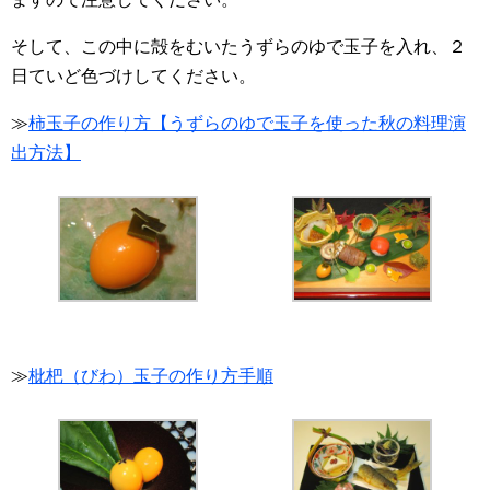
そして、この中に殻をむいたうずらのゆで玉子を入れ、２
日ていど色づけしてください。
≫
柿玉子の作り方【うずらのゆで玉子を使った秋の料理演
出方法】
≫
枇杷（びわ）玉子の作り方手順