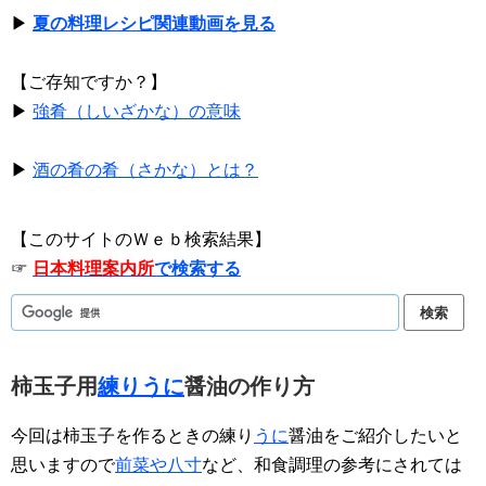
▶
夏の料理レシピ関連動画を見る
【ご存知ですか？】
▶
強肴（しいざかな）の意味
▶
酒の肴の肴（さかな）とは？
【このサイトのＷｅｂ検索結果】
☞
日本料理案内所
で検索する
柿玉子用
練りうに
醤油の作り方
今回は柿玉子を作るときの練り
うに
醤油をご紹介したいと
思いますので
前菜や八寸
など、和食調理の参考にされては