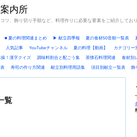
石案内所
やコツ、飾り切り手順など、料理作りに必要な要素をご紹介してお
■ 夏の料理関連まとめ
▶ 献立四季報
夏の食材50音順一覧表
人気記事
YouTubeチャンネル
夏の料理【動画】
カテゴリー
体操！漢字クイズ
調味料割合と配ごう集
茶懐石料理関連
食材別
覧表
寿司の作り方関連
献立別料理用語集
項目別献立一覧表
飾
一覧