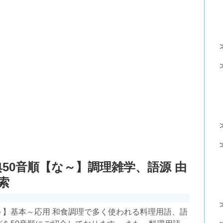
50音順【な～】調理雑学、語源 由
索
～】基本～応用 和食調理で多く使われる料理用語、語