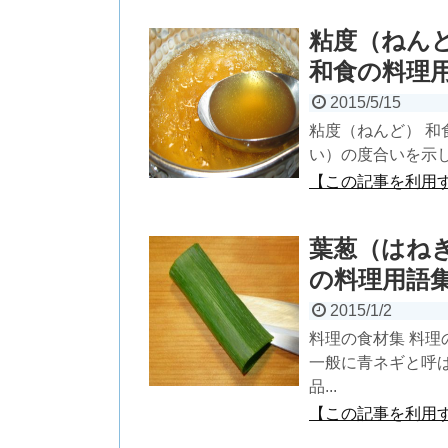
粘度（ねん
和食の料理
2015/5/15
粘度（ねんど） 和
い）の度合いを示し
【この記事を利用
葉葱（はね
の料理用語
2015/1/2
料理の食材集 料理
一般に青ネギと呼
品...
【この記事を利用