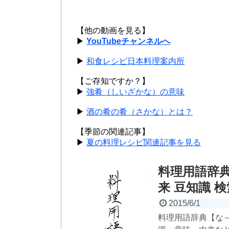
【他の動画を見る】
▶
YouTubeチャンネルへ
▶
和食レシピ日本料理案内所
【ご存知ですか？】
▶
強肴（しいざかな）の意味
▶
酒の肴の肴（さかな）とは？
【季節の関連記事】
▶
夏の料理レシピ関連記事を見る
料理用語辞典
来 豆知識 検
2015/6/1
料理用語辞典【な