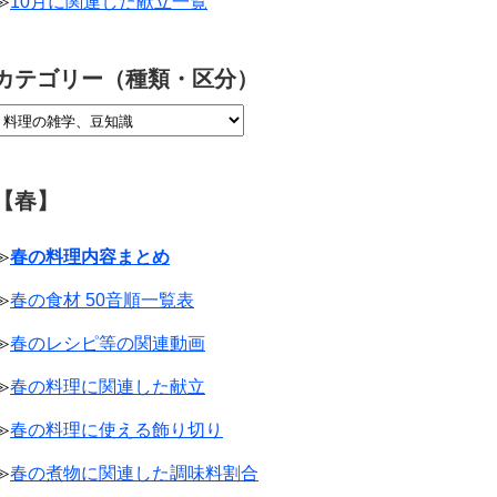
≫
10月に関連した献立一覧
カテゴリー（種類・区分）
【春】
≫
春の料理内容まとめ
≫
春の食材 50音順一覧表
≫
春のレシピ等の関連動画
≫
春の料理に関連した献立
≫
春の料理に使える飾り切り
≫
春の煮物に関連した調味料割合