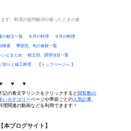
ります。料理の疑問解消や困ったときの参
夏の献立一覧
８月の料理
９月の料理
別検索
季節別、旬の食材一覧
レシピまとめ
献立別、調理項目一覧
り切りと細工料理
【トップページへ 】
▼ ▼ ▼
下記の青文字リンクをクリックすると
閲覧数の
多いカテゴリー
ページや季節ごとの
人気記事
、
料理関連の動画などを利用できます！
【本ブログサイト】