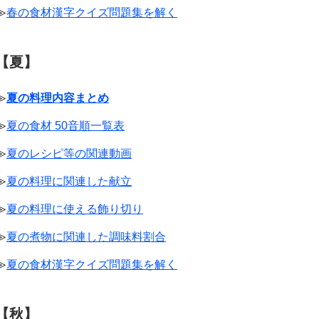
≫
春の食材漢字クイズ問題集を解く
【夏】
≫
夏の料理内容まとめ
≫
夏の食材 50音順一覧表
≫
夏のレシピ等の関連動画
≫
夏の料理に関連した献立
≫
夏の料理に使える飾り切り
≫
夏の煮物に関連した調味料割合
≫
夏の食材漢字クイズ問題集を解く
【秋】