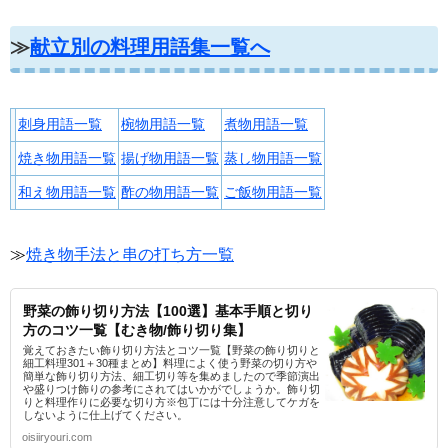
≫
献立別の料理用語集一覧へ
刺身用語一覧
椀物用語一覧
煮物用語一覧
焼き物用語一覧
揚げ物用語一覧
蒸し物用語一覧
和え物用語一覧
酢の物用語一覧
ご飯物用語一覧
≫
焼き物手法と串の打ち方一覧
野菜の飾り切り方法【100選】基本手順と切り
方のコツ一覧【むき物/飾り切り集】
覚えておきたい飾り切り方法とコツ一覧【野菜の飾り切りと
細工料理301＋30種まとめ】料理によく使う野菜の切り方や
簡単な飾り切り方法、細工切り等を集めましたので季節演出
や盛りつけ飾りの参考にされてはいかがでしょうか。飾り切
りと料理作りに必要な切り方※包丁には十分注意してケガを
しないように仕上げてください。
oisiiryouri.com