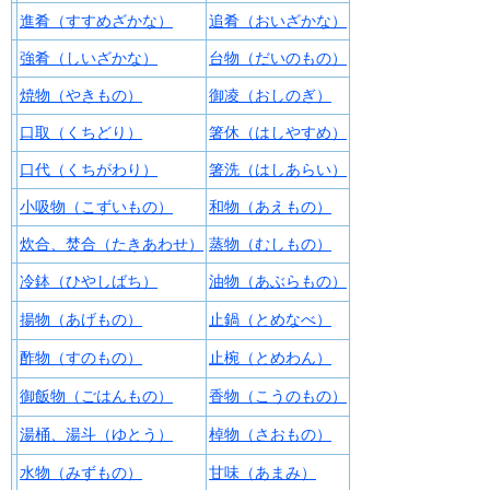
進肴（すすめざかな）
追肴（おいざかな）
強肴（しいざかな）
台物（だいのもの）
焼物（やきもの）
御凌（おしのぎ）
口取（くちどり）
箸休（はしやすめ）
口代（くちがわり）
箸洗（はしあらい）
小吸物（こずいもの）
和物（あえもの）
炊合、焚合（たきあわせ）
蒸物（むしもの）
冷鉢（ひやしばち）
油物（あぶらもの）
揚物（あげもの）
止鍋（とめなべ）
酢物（すのもの）
止椀（とめわん）
御飯物（ごはんもの）
香物（こうのもの）
湯桶、湯斗（ゆとう）
棹物（さおもの）
水物（みずもの）
甘味（あまみ）