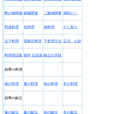
酢の物関連
鍋物関連
ご飯物関連
調味だし
野菜料理
魚料理
肉料理
だし取り
玉子料理
茶懐石料理
下処理方法
正月、お節
料理用語集
雑学,豆知識
献立の意味
四季の料理
春の料理
夏の料理
秋の料理
冬の料理
四季の献立
春の献立
夏の献立
秋の献立
冬の献立