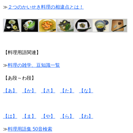
≫
２つのかいせき料理の相違点とは！
【料理用語関連】
≫
料理の雑学、豆知識一覧
【あ段～わ段】
【あ】
【か】
【さ】
【た】
【な】
【は】
【ま】
【や】
【ら】
【わ】
≫
料理用語集 50音検索