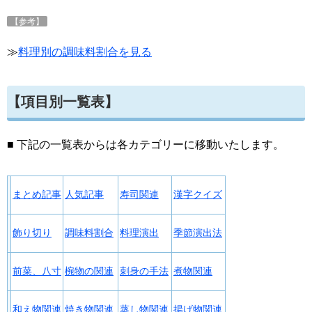
【参考】
≫
料理別の調味料割合を見る
【項目別一覧表】
■ 下記の一覧表からは各カテゴリーに移動いたします。
まとめ記事
人気記事
寿司関連
漢字クイズ
飾り切り
調味料割合
料理演出
季節演出法
前菜、八寸
椀物の関連
刺身の手法
煮物関連
和え物関連
焼き物関連
蒸し物関連
揚げ物関連