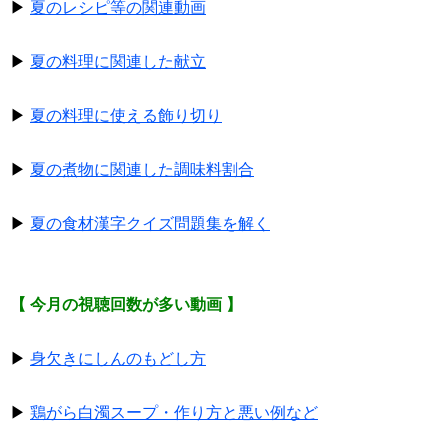
▶
夏のレシピ等の関連動画
▶
夏の料理に関連した献立
▶
夏の料理に使える飾り切り
▶
夏の煮物に関連した調味料割合
▶
夏の食材漢字クイズ問題集を解く
【 今月の視聴回数が多い動画 】
▶
身欠きにしんのもどし方
▶
鶏がら白濁スープ・作り方と悪い例など