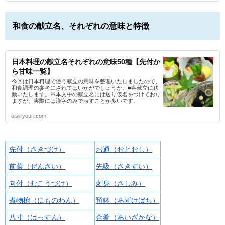
和食の献立名、それぞれの意味と特徴
日本料理の献立名それぞれの意味50種【先付か
ら甘味一覧】
今回は日本料理で使う献立の意味を整理いたしましたので、
和食調理の参考にされてはいかがでしょうか。■各献立に移
動いたします。※本文中の献立名には送り仮名をつけており
ますが、実際には漢字のみで表すことが多いです。
oisiiryouri.com
先付（さきづけ）
お通（おとおし）
前菜（ぜんさい）
先吸（さきすい）
向付（むこうづけ）
刺身（さしみ）
煮物椀（にものわん）
預鉢（あずけばち）
八寸（はっすん）
合肴（あいざかな）