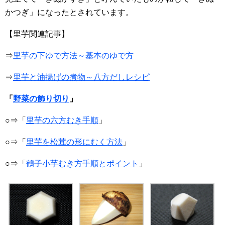
かつぎ」になったとされています。
【里芋関連記事】
⇒
里芋の下ゆで方法～基本のゆで方
⇒
里芋と油揚げの煮物～八方だしレシピ
「
野菜の飾り切り
」
○⇒「
里芋の六方むき手順
」
○⇒「
里芋を松茸の形にむく方法
」
○⇒「
鶴子小芋むき方手順とポイント
」